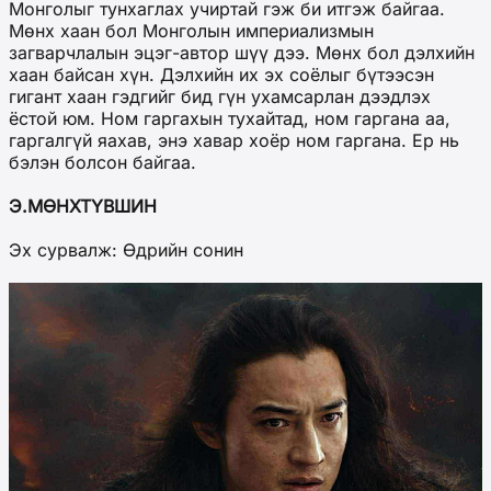
Монголыг тунхаглах учиртай гэж би итгэж байгаа.
Мөнх хаан бол Монголын империализмын
загварчлалын эцэг-автор шүү дээ. Мөнх бол дэлхийн
хаан байсан хүн. Дэлхийн их эх соёлыг бүтээсэн
гигант хаан гэдгийг бид гүн ухамсарлан дээдлэх
ёстой юм. Ном гаргахын тухайтад, ном гаргана аа,
гаргалгүй яахав, энэ хавар хоёр ном гаргана. Ер нь
бэлэн болсон байгаа.
Э.МӨНХТҮВШИН
Эх сурвалж: Өдрийн сонин