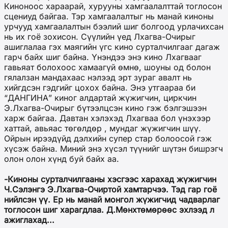
Киноноос хараарай, хурууны хамгаалалттай тоглосон
сцениуд байгаа. Тэр хамгаалалтыг нь манай киноны
урчууд хамгаалалтын бээлий шиг болгоод урлачихсан
нь их гоё зохисон. Сүүлийн үед Лхагва-Очирыг
ашиглалаа гэх маягийн үгс кино сурталчилгааг дагаж
гарч байх шиг байна. Үнэндээ энэ кино Лхагвааг
гавьяат болохоос хамаагүй өмнө, шоуны од болон
гялалзан мандахаас нэлээд эрт зураг авалт нь
хийгдсэн гэдгийг цохох байна. Энэ утгаараа би
“ДАНГИНА” киног алдартай жүжигчин, циркчин
Э.Лхагва-Очирыг бүтээлцсэн кино гэж бэлгэшээн
харж байгаа. Давтан хэлэхэд Лхагваа бол үнэхээр
хаттай, авьяас төгөлдөр , мундаг жүжигчин шүү.
Ойрын ирээдүйд дэлхийн супер стар болоосой гэж
хүсэж байна. Миний энэ хүсэл түүнийг шүтэн бишрэгч
олон олон хүнд буй байх аа.
-Киноны сурталчилгааны хэсгээс харахад жүжигчин
Ч.Сэлэнгэ Э.Лхагва-Очиртой хамтарчээ. Тэд гар гоё
нийлсэн үү. Ер нь манай монгол жүжигчид чадварлаг
тоглосон шиг харагдлаа. Д.Мөнхтөмөрөөс эхлээд л
ажиглахад...