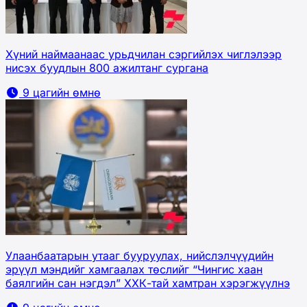
Хүний наймаанаас урьдчилан сэргийлэх чиглэлээр
нисэх буудлын 800 ажилтанг сургана
9 цагийн өмнө
Улаанбаатарын утааг бууруулах, нийслэлчүүдийн
эрүүл мэндийг хамгаалах төслийг “Чингис хаан
баялгийн сан нэгдэл” ХХК-тай хамтран хэрэгжүүлнэ