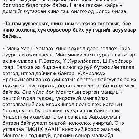
болмоор бодогдож байна. Нэгэн гайхам хайрын
домгийг бүтээсэн кино гэж ойлгоход болох билээ.
-Тантай уулзсаных, шинэ номоо хэзээ гаргахыг, бас
кино зохиолд хүч сорьсоор байх уу гэдгийг асуумаар
байна...
-“Мөнх хаан” хэмээх кино зохиол дээр голлох байр
суурьтай ажилласан. Мөн миний хамт гурван ланжгар
ах ажилласан. Г.Батсүх, Ү.Хүрэлбаатар, Ш.Гүрбазар
гээд. Балхаа ах бид энэ киног даруй бүтээхийн төлөө
сэтгэл, итгэл дайчилж байгаа. У.Хүрэлсүх
Ерөнхийлөгч Хархорум хотыг сэргээн байгуулах эх их
түүхэн зарлиг гаргаж, бодит ажил хэрэг болгоод явж
байгаа. Энэ үйлс бол Монголын сэргэн мандлын
онцгой чухал түлхэц, үндэстний манлайлах
сэтгэлгээний охь илэрхийлэл болно гэж иргэний
бөгөөд уран бүтээлчийн хувьд харж байгаа юм.
Үндэстний ухамсар, оюун санаанд Хархорумын
бүтээн байгуулалт онцгой нөлөөлөх учиртай. Энэ
утгаараа “МӨНХ ХААН” кино зүй ёсоор амилан,
Монголын төдийгүй, дэлхийн сонор мэлмийд