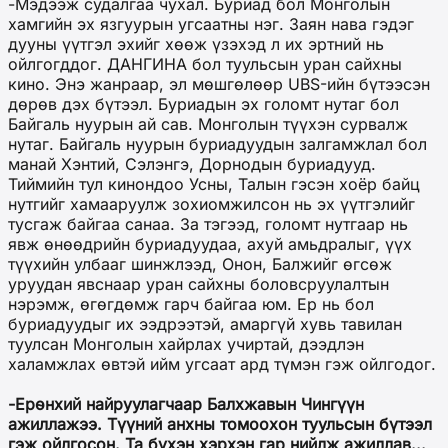
-Мэдээж судалгаа чухал. Буриад бол Монголын
хамгийн эх язгуурын угсаатны нэг. Заян нава гэдэг
дууны үүтгэл эхийг хөөж үзэхэд л их эртний нь
ойлгогддог. ДАНГИНА бол туульсын уран сайхны
кино. Энэ жанраар, эл мөшгөлөөр UBS-ийн бүтээсэн
дөрөв дэх бүтээл. Буриадын эх голомт нутаг бол
Байгаль нуурын ай сав. Монголын түүхэн сурвалж
нутаг. Байгаль нуурын буриадуудын залгамжлал бол
манай Хэнтий, Сэлэнгэ, Дорнодын буриадууд.
Тиймийн тул кинондоо Усны, Талын гэсэн хоёр байц
нутгийг хамааруулж зохиомжилсон нь эх үүтгэлийг
тусгаж байгаа санаа. За тэгээд, голомт нутгаар нь
явж өнөөдрийн буриадуудаа, ахуй амьдралыг, үүх
түүхийн улбааг шинжлээд, Онон, Балжийг өгсөж
уруудан явснаар уран сайхны боловсруулалтын
нэрэмж, өгөгдөмж гарч байгаа юм. Ер нь бол
буриадуудыг их ээдрээтэй, амаргүй хувь тавилан
туулсан Монголын хайрлах учиртай, дээдлэн
халамжлах өвтэй ийм угсаат ард түмэн гэж ойлгодог.
-Ерөнхий найруулагчаар Балхжавын Чингүүн
ажиллажээ. Түүний анхны томоохон туульсын бүтээл
гэж ойлгосон. Та бүхэн хэрхэн гар нийлж ажиллав...