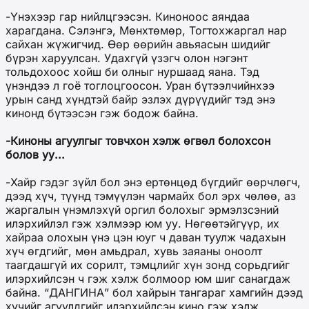
-Үнэхээр гар нийлцгээсэн. Киноноос аяндаа
харагдана. Сэлэнгэ, Мөнхтөмөр, Тогтохжаргал нар
сайхан жүжигчид. Өөр өөрийн авьяасын шидийг
бүрэн харуулсан. Удахгүй үзэгч олон нэгэнт
тольдохоос хойш би олныг нуршаад яана. Тэд
үнэндээ л гоё тоглоцгоосон. Уран бүтээлчийнхээ
урын санд хүндтэй байр эзлэх дүрүүдийг тэд энэ
кинонд бүтээсэн гэж бодож байна.
-Киноны агуулгыг товчхон хэлж өгвөл болохсон
болов уу...
-Хайр гэдэг зүйл бол энэ ертөнцөд бүгдийг өөрчлөгч,
дээд хүч, түүнд тэмүүлэн чармайх бол эрх чөлөө, аз
жаргалын үнэмлэхүй оргил болохыг эрмэлзсэний
илэрхийлэл гэж хэлмээр юм уу. Нөгөөтэйгүүр, их
хайраа олохын үнэ цэн юуг ч даван туулж чадахын
хүч өгдгийг, мөн амьдрал, хувь заяаны оноолт
таагдашгүй их сорилт, тэмцлийг хүн зонд сорьдгийг
илэрхийлсэн ч гэж хэлж болмоор юм шиг санагдаж
байна. “ДАНГИНА” бол хайрын тангараг хамгийн дээд
хүчийг агуулдгийг илэрхийлсэн кино гэж хэлж