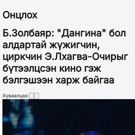
Онцлох
Б.Золбаяр: "Дангина" бол
алдартай жүжигчин,
циркчин Э.Лхагва-Очирыг
бүтээлцсэн кино гэж
бэлгэшээн харж байгаа
Хуваалцах: