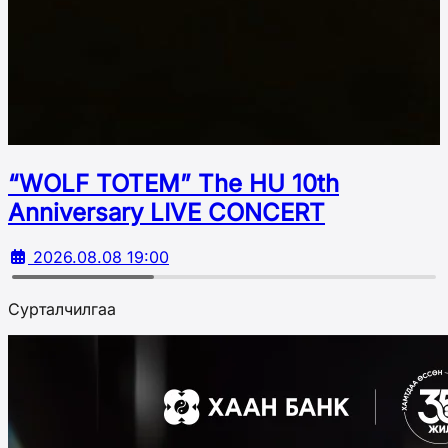
“WOLF TOTEM” The HU 10th
Аnniversary LIVE CONCERT
2026.08.08 19:00
Сурталчилгаа