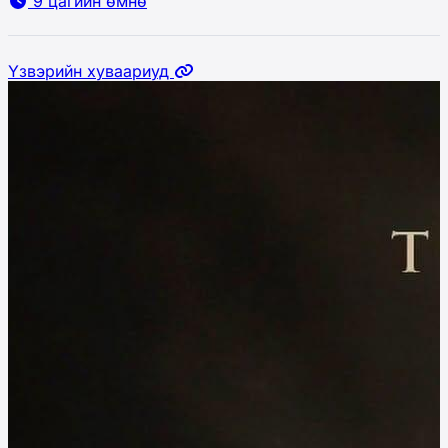
9 цагийн өмнө
Үзвэрийн хуваариуд