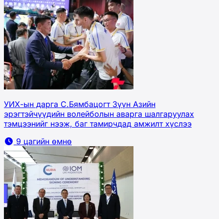
УИХ-ын дарга С.Бямбацогт Зүүн Азийн
эрэгтэйчүүдийн волейболын аварга шалгаруулах
тэмцээнийг нээж, баг тамирчдад амжилт хүслээ
9 цагийн өмнө