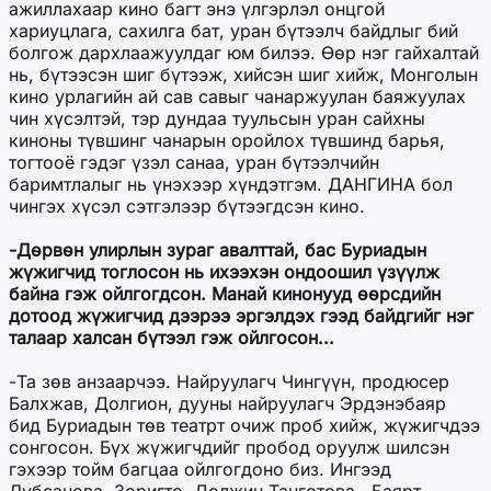
ажиллахаар кино багт энэ үлгэрлэл онцгой
хариуцлага, сахилга бат, уран бүтээлч байдлыг бий
болгож дархлаажуулдаг юм билээ. Өөр нэг гайхалтай
нь, бүтээсэн шиг бүтээж, хийсэн шиг хийж, Монголын
кино урлагийн ай сав савыг чанаржуулан баяжуулах
чин хүсэлтэй, тэр дундаа туульсын уран сайхны
киноны түвшинг чанарын оройлох түвшинд барья,
тогтооё гэдэг үзэл санаа, уран бүтээлчийн
баримтлалыг нь үнэхээр хүндэтгэм. ДАНГИНА бол
чингэх хүсэл сэтгэлээр бүтээгдсэн кино.
-Дөрвөн улирлын зураг авалттай, бас Буриадын
жүжигчид тоглосон нь ихээхэн ондоошил үзүүлж
байна гэж ойлгогдсон. Манай кинонууд өөрсдийн
дотоод жүжигчид дээрээ эргэлдэх гээд байдгийг нэг
талаар халсан бүтээл гэж ойлгосон...
-Та зөв анзаарчээ. Найруулагч Чингүүн, продюсер
Балхжав, Долгион, дууны найруулагч Эрдэнэбаяр
бид Буриадын төв театрт очиж проб хийж, жүжигчдээ
сонгосон. Бүх жүжигчдийг пробод оруулж шилсэн
гэхээр тойм багцаа ойлгогдоно биз. Ингээд
Лубсанова, Зоригто, Должин Танготова , Баярт,