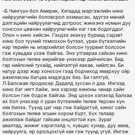
-Б.Чингүүн бол Америк, Хятадад мэргэжлийн кино
найруулагчийн боловсрол эзэмшсэн, эдүгээ манай
дэлгэцийн найруулагчид дотроос жинхэнэ номын дуу
сонссон цөөхөн найруулагчийн нэг гэж бодогддог.
Олон ч кино хийсэн. Гэхдээ энэхүү буриад сэдэвт
кино бол түүний томоохон бүтээл, уран бүтээлчийн
нэр төрийн нь илэрхийлэл болсон туурвил болсоон
гэж хувьдаа үзэж байгаа. Энэ утгаараа сайхан кино
болгохын төлөө өөрийгөө үнэхээр дайчилсан. Бид
гар нийлсний тухайд, нийлэлгүй яахав, нийлсэн. Би
натур дээр жар хоносон гээд бодчиход ямархуу ойр
ажилласны багцаа мэдэгдэх биз. Би гэлтгүй,
Л.Балхжав продюсер Дадалд зуссан л даа. Ингээд
кино баг нягт байж, энэ хэрээр киноны чанар сайн
болсон гэж бодож байгаа. Энд цохон хэлэхэд Балхаа
ах бол үнэхээр л уран бүтээлийн төлөө төрсөн хүн
юм билээ. Түүнд цаг нар гэж байдаггүй, киног сайн
болгохын төлөө эгшин хором бүрт, бүх талаар
ажиллаж байдаг гайхам онцлогтой хүн. Зураг
авалтад, жижиг хэрэглэлд ч, хувцас хунар, дуу авиа,
найруулга, ер оролцохгүй юм гэж түүнд үгүй. Ингэж