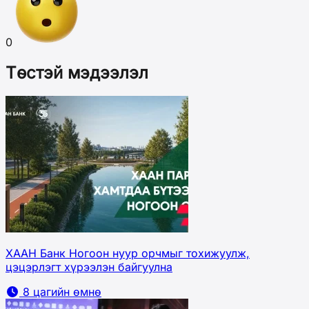
0
Төстэй мэдээлэл
ХААН Банк Ногоон нуур орчмыг тохижуулж,
цэцэрлэгт хүрээлэн байгуулна
8 цагийн өмнө