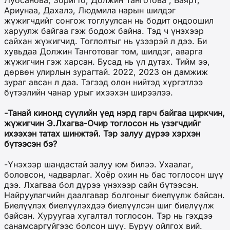
Ариунаа, Дахалэ, Людмила нарын шилдэг
жүжигчдийг сонгож тоглуулсан нь бодит ондоошил
харуулж байгаа гэж бодож байна. Тэд ч үнэхээр
сайхан жүжигчид. Тоглолтыг нь үзээрэй л дээ. Би
хувьдаа Должин Танготоваг том, шилдэг, аварга
жүжигчин гэж харсан. Бусад нь үл дутах. Тийм ээ,
дөрвөн улирлын зурагтай. 2022, 2023 он дамжиж
зураг авсан л даа. Тэгээд олон нийтэд хүргэтлээ
бүтээлийн чанар урыг ихээхэн ширээлээ.
-Танай кинонд сүүлийн үед нэрд гарч байгаа циркчин,
жүжигчин Э.Лхагва-Очир тоглосон нь үзэгчдийг
ихээхэн татах шинжтэй. Тэр залуу дүрээ хэрхэн
бүтээсэн бэ?
-Үнэхээр шандастай залуу юм билээ. Ухаалаг,
боловсон, чадварлаг. Хоёр охин нь бас тоглосон шүү
дээ. Лхагваа бол дүрээ үнэхээр сайн бүтээсэн.
Найруулагчийн даалгавар болгоныг биелүүлж байсан.
Биелүүлэх биелүүлэхдээ биелүүлсэн шиг биелүүлж
байсан. Хуруугаа хугалтал тоглосон. Тэр нь гэхдээ
санамсаргүйгээс болсон шүү. Буруу ойлгох вий.