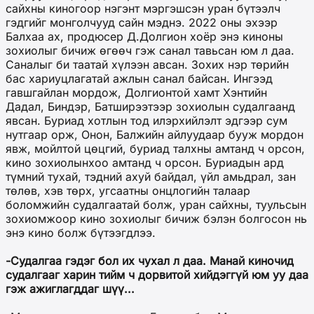
сайхны киногоор нэгэнт мэргэшсэн уран бүтээлч
гэдгийг монголчууд сайн мэднэ. 2022 оны эхээр
Балхаа ах, продюсер Д.Долгион хоёр энэ киноны
зохиолыг бичиж өгөөч гэж санал тавьсан юм л даа.
Саналыг би таатай хүлээн авсан. Зохих нэр төрийн
бас хариуцлагатай ажлын санал байсан. Ингээд
гавшгайлан мордож, Долгионтой хамт Хэнтийн
Дадал, Биндэр, Батширээтээр зохиолын судалгаанд
явсан. Буриад хотлын тод илэрхийлэлт эдгээр сум
нутгаар орж, Онон, Балжийн айлуудаар бууж мордон
явж, мойлтой цөцгий, буриад талхны амтанд ч орсон,
кино зохиолынхоо амтанд ч орсон. Буриадын ард
түмний тухай, тэдний ахуй байдал, үйл амьдрал, зан
төлөв, хэв төрх, угсаатны онцлогийн талаар
боломжийн судалгаатай болж, уран сайхны, туульсын
зохиомжоор кино зохиолыг бичиж бэлэн болгосон нь
энэ кино болж бүтээгдлээ.
-Судалгаа гэдэг бол их чухал л даа. Манай киночид
судалгааг харин тийм ч дорвитой хийдэггүй юм уу даа
гэж ажиглагддаг шүү...