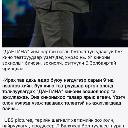
“ДАНГИНА” ийм нэртэй нэгэн бүтээл тун удахгүй бүх
кино театруудаар үзэгчдэд хүрэх нь. Уг киноны
зохиолыг бичсэн, зохиолч, сэтгүүлч Б.Золбаяртай
ярилцлаа.
-Ирэх тав дахь өдөр буюу нэгдүгээр сарын 9-нд
нээлтээ хийн, бүх кино театруудаар өргөн олонд
толилуулагдах “ДАНГИНА” киноны зохиолчоор та
ажиллажээ. Энэ киноныхоо талаар ярьж өгөөч. Үзэгч
олон нэлээд үзэж таашаах төлөвтэй нь ажиглагдаад
байна...
-UBS pictures, төрийн шагналт хөгжмийн зохиолч,
найруулагч , продюсер Л.Балхжав бол туульсын уран