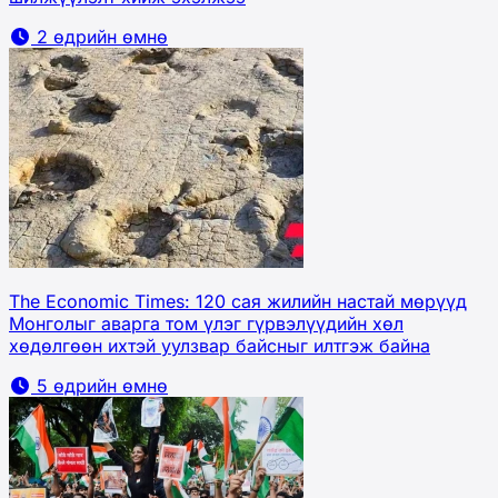
2 өдрийн өмнө
The Economic Times: 120 сая жилийн настай мөрүүд
Монголыг аварга том үлэг гүрвэлүүдийн хөл
хөдөлгөөн ихтэй уулзвар байсныг илтгэж байна
5 өдрийн өмнө