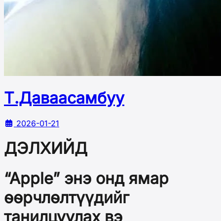
Т.Даваасамбуу
2026-01-21
ДЭЛХИЙД
“Apple” энэ онд ямар
өөрчлөлтүүдийг
танилцуулах вэ