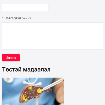
Сэтгэгдэл бичих
Илгээх
Төстэй мэдээлэл