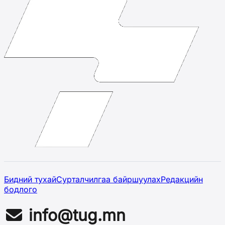
Бидний тухай
Сурталчилгаа байршуулах
Редакцийн
бодлого
info@tug.mn