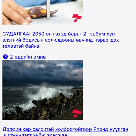
СУДАЛГАА: 2050 он гэхэд бараг 2 тэрбум хүн
элэгний бодисын солилцооны өвчинд нэрвэгдэх
төлөвтэй байна
2 өдрийн өмнө
Долфин хар салхитай холбоотойгоор Японд нүүлгэн
шилжүүлэлт хийж эхэлжээ