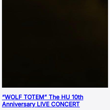
“WOLF TOTEM” The HU 10th
Аnniversary LIVE CONCERT