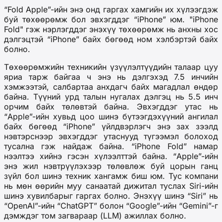
“
Fold Apple
”
-ийн энэ онд гаргах хамгийн их хүлээгдэж
буй төхөөрөмж бол эвхэгддэг
“
iPhone
”
юм. "iPhone
Fold" гэж нэрлэгддэг энэхүү төхөөрөмж нь анхны хос
дэлгэцтэй
“
iPhone
”
байх бөгөөд ном хэлбэртэй байх
болно.
Төхөөрөмжийн техникийн үзүүлэлтүүдийн талаар цуу
яриа тарж байгаа ч энэ нь
дэлгэхэд
7.5 инчийн
хэмжээтэй, салбартаа анхдагч
байх магадлал өндөр
байна. Түүний урд талын нугалах дэлгэц нь 5.5 инч
орчим байх төлөвтэй байна. Эвхэгддэг утас нь
“
Apple
”
-ийн хувьд цоо шинэ бүтээгдэхүүний ангилал
байх бөгөөд
“
iPhone
”
үйлдвэрлэгч энэ зах зээлд
нэвтэрснээр эвхэгддэг утаснууд түгээмэл болоход
тусална гэж найдаж байна.
“
iPhone Fold
”
намар
нээлтээ хийнэ г
эсэн хүлээлттэй байна
.
“
Apple
”
-ийн
энэ жил нэвтрүүлэхээр төлөвлөж буй цорын ганц
зүйл бол шинэ техник хангамж биш юм. Тус компани
нь мөн өөрийн муу санаатай дижитал туслах Siri-ийн
шинэ хувилбарыг гаргах болно. Энэхүү шинэ
“
Siri
”
нь
“
OpenAI
”
-ийн
“
ChatGPT
”
болон
“
Google
”
-ийн
“
Gemini
”
-г
дэмждэг том загвараар (LLM) ажиллах болно.