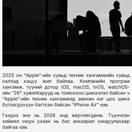
2025 он
“
Apple
”
-ийн хувьд техник хангамжийн
хувьд
нэлээд хэцүү жил байлаа. Компанийн програм
хангамж, түүний дотор iOS, macOS, tvOS, watchOS-
ийн "26" хувилбарууд нь томоохон шинэчлэл
байсан
ч
“
Apple
”
-ийн техник хангамжид зөвхөн нэг цоо шинэ
бүтээгдэхүүн багтсан байсан
“
iPhone Air
” юм
.
Гэхдээ энэ нь 2026 онд өөрчлөгдөнө.
Түүнчлэн
хиймэл оюун ухаан нь бас анхаарал хандуулах
аар
байгаа юм
.