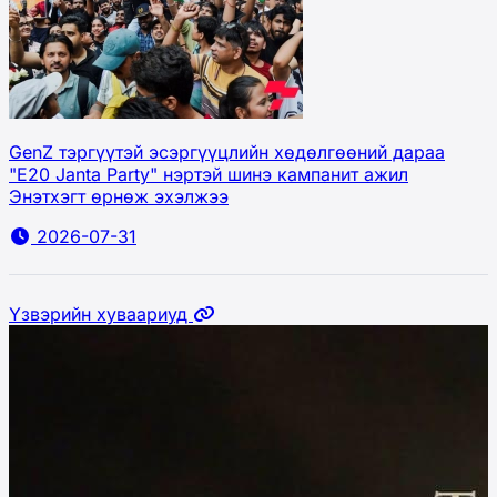
GenZ тэргүүтэй эсэргүүцлийн хөдөлгөөний дараа
"E20 Janta Party" нэртэй шинэ кампанит ажил
Энэтхэгт өрнөж эхэлжээ
2026-07-31
Үзвэрийн хуваариуд