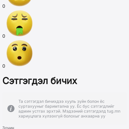
0
0
0
Сэтгэгдэл бичих
Та сэтгэгдэл бичихдээ хууль зүйн болон ёс
суртахууныг баримтална уу. Ёс бус сэтгэгдлийг
админ устгах эрхтэй. Мэдээний сэтгэгдэлд tug.mn
хариуцлага хүлээхгүй болохыг анхаарна уу
Зочин