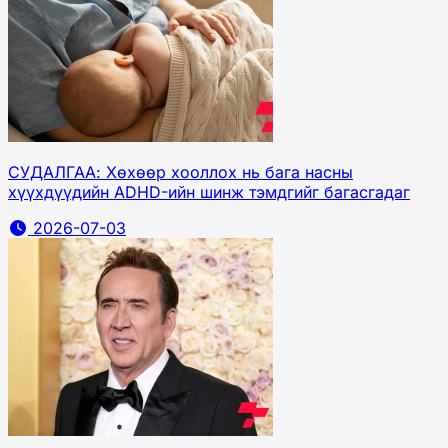
СУДАЛГАА: Хөхөөр хооллох нь бага насны
хүүхдүүдийн ADHD-ийн шинж тэмдгийг багасгадаг
2026-07-03