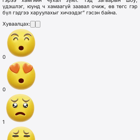
гэрээ хамгийн чухал зүйл. Тэд загварын шоу,
үдэшлэг, юунд ч хамаагүй заавал очиж, өв төгс гэр
бүл гэдгээ харуулахыг хичээдэг” гэсэн байна.
Хуваалцах:
0
0
1