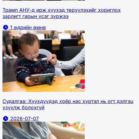
Трамп АНУ-д ирж хүүхэд төрүүлэхийг хориглох
зарлигт гарын үсэг зуржээ
1 өдрийн өмнө
Судалгаа: Хүүхдүүдэд хоёр нас хүртэл нь огт дэлгэц
үзүүлж болохгүй
2026-07-07