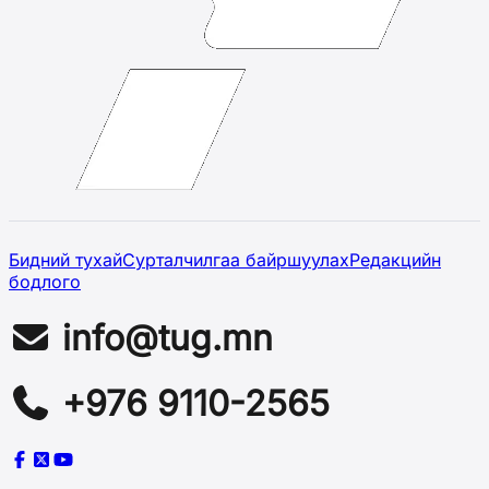
Бидний тухай
Сурталчилгаа байршуулах
Редакцийн
бодлого
info@tug.mn
+976 9110-2565