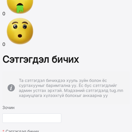
0
0
Сэтгэгдэл бичих
Та сэтгэгдэл бичихдээ хууль зүйн болон ёс
суртахууныг баримтална уу. Ёс бус сэтгэгдлийг
админ устгах эрхтэй. Мэдээний сэтгэгдэлд tug.mn
хариуцлага хүлээхгүй болохыг анхаарна уу
Зочин
Сэтгэгдэл бичих