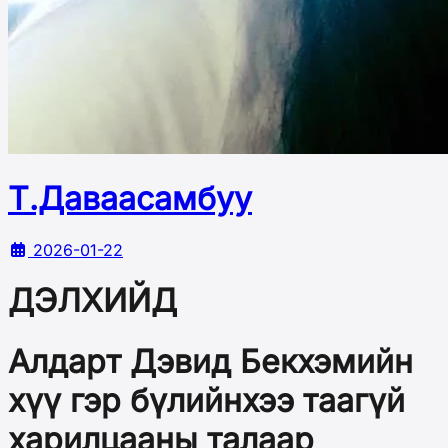
Т.Даваасамбуу
2026-01-22
ДЭЛХИЙД
Алдарт Дэвид Бекхэмийн
хүү гэр бүлийнхээ таагүй
харилцааны талаар