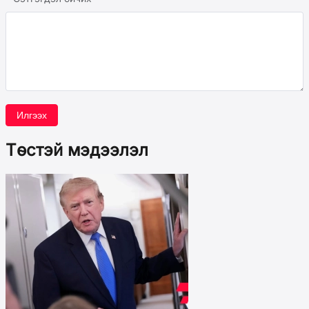
Илгээх
Төстэй мэдээлэл