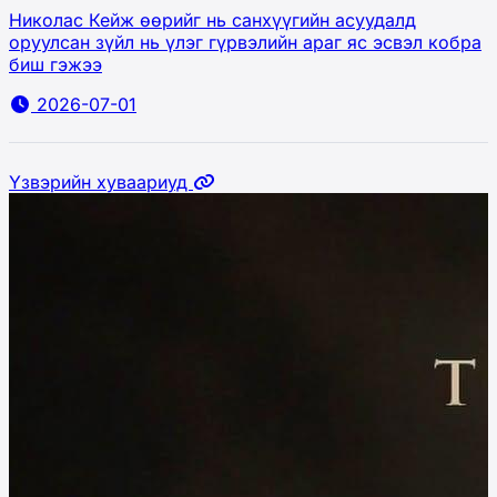
Николас Кейж өөрийг нь санхүүгийн асуудалд
оруулсан зүйл нь үлэг гүрвэлийн араг яс эсвэл кобра
биш гэжээ
2026-07-01
Үзвэрийн хуваариуд