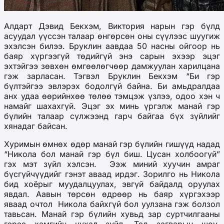
Алдарт Дэвид Бекхэм, Виктория нарын гэр бүлд
асуудал үүссэн талаар өнгөрсөн оны сүүлээс шуугиж
эхэлсэн билээ. Бруклин аавдаа 50 насны ойгоор нь
баяр хүргээгүй төдийгүй энэ сарын эхээр эцэг
эхтэйгээ зөвхөн өмгөөлөгчөөр дамжуулан харилцана
гэж зарласан. Тэгвэл
Бруклин Бекхэм “Би гэр
бүлтэйгээ эвлэрэх бодолгүй байна. Би амьдралдаа
анх удаа өөрийнхөө төлөө тэмцэж үзлээ, одоо хэн ч
намайг шахахгүй. Эцэг эх минь үргэлж манай гэр
бүлийн талаар сүлжээнд гарч байгаа бүх зүйлийг
хянадаг байсан.
Хуримын өмнөх өдөр манай гэр бүлийн гишүүд надад
“Никола бол манай гэр бүл биш. Цусан холбоогүй”
гэх мэт зүйл хэлсэн. Ээж миний хуучин амраг
бүсгүйчүүдийг гэнэт аваад ирдэг. Зорилго нь Никола
бид хоёрыг муудалцуулах, эвгүй байдалд оруулах
явдал. Аавын төрсөн өдрөөр нь баяр хүргэхээр
яваад очтол Никола байхгүй бол уулзана гэж болзол
тавьсан. Манай гэр бүлийн хувьд зар суртчилгааны