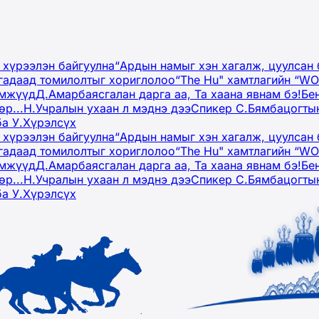
 хүрээлэн байгуулна
“Ардын намыг хэн хагалж, цуулсан 
гадаад томилолтыг хориглолоо
“The Hu" хамтлагийн “W
эмжүүд
Д.Амарбаясгалан дарга аа, Та хаана явнам бэ!
Бе
р...
Н.Учралын ухаан л мэднэ дээ
Спикер С.Бямбацогтын
ба У.Хүрэлсүх
 хүрээлэн байгуулна
“Ардын намыг хэн хагалж, цуулсан 
гадаад томилолтыг хориглолоо
“The Hu" хамтлагийн “W
эмжүүд
Д.Амарбаясгалан дарга аа, Та хаана явнам бэ!
Бе
р...
Н.Учралын ухаан л мэднэ дээ
Спикер С.Бямбацогтын
ба У.Хүрэлсүх