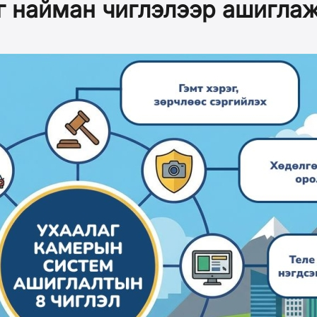
г найман чиглэлээр ашигла