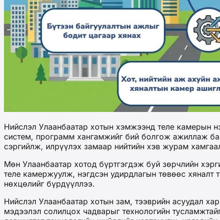
Нийслэл Улаанбаатар хотын хэмжээнд теле камерын нэг
систем, программ хангамжийг бий болгож ажиллаж бай
сэргийлж, илрүүлэх замаар нийтийн хэв журам хамгаал
Мөн Улаанбаатар хотод бүртгэгдэж буй зөрчлийн хэрг
теле камержуулж, нэгдсэн удирдлагын төвөөс хяналт 
нөхцөлийг бүрдүүллээ.
Нийслэл Улаанбаатар хотын зам, тээврийн асуудал ха
мэдээлэл солилцох чадварыг технологийн тусламжтайг