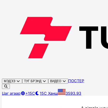
ПОСТЕР
МЭДЭЭ
ТУГ БРЭНД
ВИДЕО
Цаг агаар
+15C
15C
Ханш
3593.93