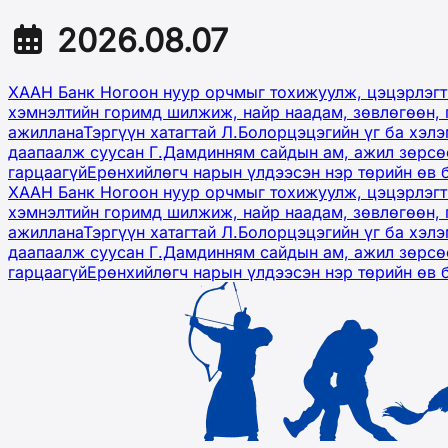
2026.08.07
ХААН Банк Ногоон нуур орчмыг тохижуулж, цэцэрлэгт
хэмнэлтийн горимд шилжиж, найр наадам, зөвлөгөөн, 
ажиллана
Тэргүүн хатагтай Л.Болорцэцэгийн үг ба хэл
даапаалж суусан Г.Дамдинням сайдын ам, ажил зөрсөө
гарцаагүй
Ерөнхийлөгч нарын үлдээсэн нэр төрийн өв 
ХААН Банк Ногоон нуур орчмыг тохижуулж, цэцэрлэгт
хэмнэлтийн горимд шилжиж, найр наадам, зөвлөгөөн, 
ажиллана
Тэргүүн хатагтай Л.Болорцэцэгийн үг ба хэл
даапаалж суусан Г.Дамдинням сайдын ам, ажил зөрсөө
гарцаагүй
Ерөнхийлөгч нарын үлдээсэн нэр төрийн өв 