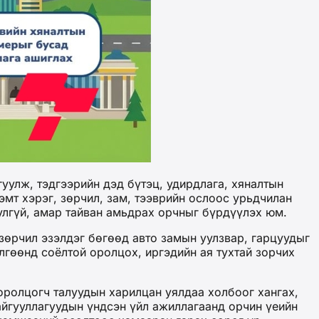
уулж, тэдгээрийн дэд бүтэц, удирдлага, хяналтын
мт хэрэг, зөрчил, зам, тээврийн ослоос урьдчилан
улгүй, амар тайван амьдрах орчныг бүрдүүлэх юм.
зөрчил эзэлдэг бөгөөд авто замын уулзвар, гарцуудыг
гөөнд соёлтой оролцох, иргэдийн ая тухтай зорчих
оролцогч талуудын харилцан уялдаа холбоог хангах,
айгууллагуудын үндсэн үйл ажиллагаанд орчин үеийн