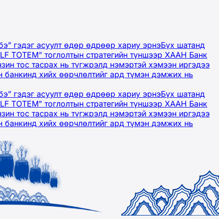
бэ” гэдэг асуулт өдөр өдрөөр хариу эрнэ
Бүх шатанд
OLF TOTEM” тоглолтын стратегийн түншээр ХААН Банк
нзин тос тасрах нь түгжрэлд нэмэртэй хэмээн иргэдээ
 банкинд хийх өөрчлөлтийг ард түмэн дэмжих нь
бэ” гэдэг асуулт өдөр өдрөөр хариу эрнэ
Бүх шатанд
OLF TOTEM” тоглолтын стратегийн түншээр ХААН Банк
нзин тос тасрах нь түгжрэлд нэмэртэй хэмээн иргэдээ
 банкинд хийх өөрчлөлтийг ард түмэн дэмжих нь