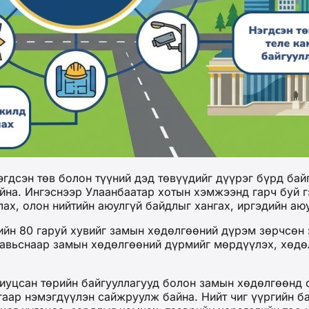
дсэн төв болон түүний дэд төвүүдийг дүүрэг бүрд байг
на. Ингэснээр Улаанбаатар хотын хэмжээнд гарч буй гэ
ах, олон нийтийн аюулгүй байдлыг хангах, иргэдийн аю
ийн 80 гаруй хувийг замын хөдөлгөөний дүрэм зөрчсөн 
тавьснаар замын хөдөлгөөний дүрмийг мөрдүүлэх, хөдөл
риуцсан төрийн байгууллагууд болон замын хөдөлгөөнд 
аар нэмэгдүүлэн сайжруулж байна. Нийт чиг үүргийн б