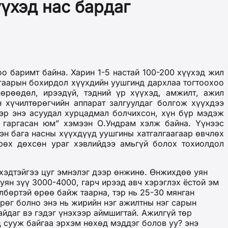
үхэд нас бардаг
о баримт байна. Харин 1-5 настай 100-200 хүүхэд жил
агаарын бохирдол хүүхдийн уушгинд дархлаа тогтоохоо
мөрөөдөл, ирээдүй, тэдний үр хүүхэд, амжилт, ажил
н хүчилтөрөгчийн аппарат залгуулдаг болгож хүүхдээ
ээр энэ асуудал хурцадмал болчихсон, хүн бүр мэдэж
а гаргасан юм” хэмээн О.Ундрам хэлж байна. Үүнээс
эн бага насны хүүхдүүд уушгины хатгалгаагаар өвчлөх
рөх дөхсөн ураг хэвлийдээ амьгүй болох тохиолдол
үхэдтэйгээ цуг эмнэлэг дээр өнжинө. Өнжихдөө уян
 уян зүү 3000-4000, гарч ирээд авч хэрэглэх ёстой эм
өлбөртэй өрөө байж таарна, тэр нь 25-30 мянган
грөг болно энэ нь жирийн нэг ажилтны нэг сарын
айдаг вэ гэдэг үнэхээр аймшигтай. Ажилгүй төр
д сууж байгаа эрхэм нөхөд мэддэг болов уу? энэ