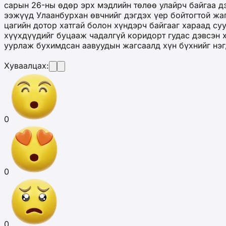
сарын 26-ны өдөр эрх мэдлийн төлөө улайрч байгаа дэ
ээжүүд Улаанбурхан өвчнийг дэгдэх үер бойтогтой жа
цагийн дотор хатгай болон хүндэрч байгааг хараад су
хүүхдүүдийг буцааж чадалгүй коридорт гудас дэвсэн х
уурлаж бухимдсан аавуудын жагсаалд хүн бүхнийг нэг
Хуваалцах:
0
0
0