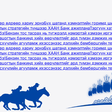
дөр өдрөөр хариу эрнэ
Бүх шатанд хэмнэлтийн горимд ши
тын стратегийн түншээр ХААН Банк ажиллана
Тэргүүн ха
бэ!
Бензин тос тасрах нь түгжрэлд нэмэртэй хэмээн ир
ацогтын банкинд хийх өөрчлөлтийг ард түмэн дэмжих н
рсхүчлийн агууламж ихэссэнээс дэлхийн бөмбөрцгийн т
дөр өдрөөр хариу эрнэ
Бүх шатанд хэмнэлтийн горимд ши
тын стратегийн түншээр ХААН Банк ажиллана
Тэргүүн ха
бэ!
Бензин тос тасрах нь түгжрэлд нэмэртэй хэмээн ир
ацогтын банкинд хийх өөрчлөлтийг ард түмэн дэмжих н
рсхүчлийн агууламж ихэссэнээс дэлхийн бөмбөрцгийн т