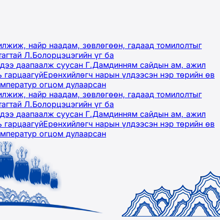
лжиж, найр наадам, зөвлөгөөн, гадаад томилолтыг
тагтай Л.Болорцэцэгийн үг ба
гэдээ даапаалж суусан Г.Дамдинням сайдын ам, ажил
ь гарцаагүй
Ерөнхийлөгч нарын үлдээсэн нэр төрийн өв
емператур огцом дулаарсан
лжиж, найр наадам, зөвлөгөөн, гадаад томилолтыг
тагтай Л.Болорцэцэгийн үг ба
гэдээ даапаалж суусан Г.Дамдинням сайдын ам, ажил
ь гарцаагүй
Ерөнхийлөгч нарын үлдээсэн нэр төрийн өв
емператур огцом дулаарсан