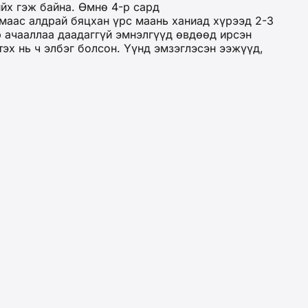
йх гэж байна. Өмнө 4-р сард
маас алдрай бяцхан үрс маань ханиад хүрээд 2-3
р ачааллаа даадаггүй эмнэлгүүд өвдөөд ирсэн
эх нь ч элбэг болсон. Үүнд эмзэглэсэн ээжүүд,