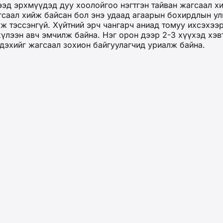
эд эрхмүүдэд дуу хоолойгоо нэгтгэн тайван жагсаал хи
гсаал хийж байсан бол энэ удаад агаарын бохирдлын ул
уж тэссэнгүй. Хүйтний эрч чангарч аниад томуу ихсэхээ
үлээн авч эмчилж байна. Нэг орон дээр 2-3 хүүхэд хэвт
дэхийг жагсаал зохион байгуулагчид уриалж байна.