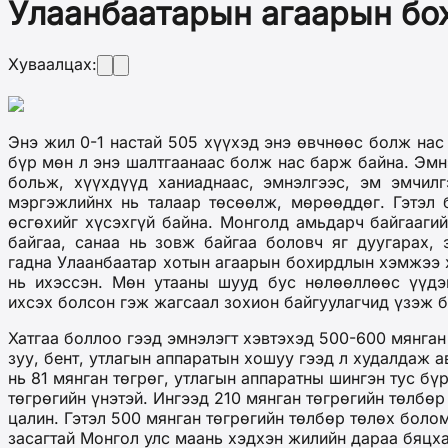
Улаанбаатарын агаарын бох
Хуваалцах:
Энэ жил 0-1 настай 505 хүүхэд энэ өвчнөөс болж нас
бүр мөн л энэ шалтгаанаас болж нас барж байна. Эмн
больж, хүүхдүүд ханиаднаас, эмнэлгээс, эм эмчилг
мэргэжлийнх нь талаар төсөөлж, мөрөөддөг. Гэтэл б
өсгөхийг хүсэхгүй байна. Монголд амьдарч байгааги
байгаа, санаа нь зовж байгаа боловч яг дуугарах,
гадна Улаанбаатар хотын агаарын бохирдлын хэмжээ х
нь ихэссэн. Мөн утааны шууд бус нөлөөллөөс үүдэ
ихсэх болсон гэж жагсаал зохион байгуулагчид үзэж б
Хатгаа боллоо гээд эмнэлэгт хэвтэхэд 500-600 мянган
зуу, бент, утлагын аппаратын хошуу гээд л худалдаж а
нь 81 мянган төгрөг, утлагын аппаратны шингэн тус бү
төгрөгийн үнэтэй. Ингээд 210 мянган төгрөгийн төлбөр
цалин. Гэтэл 500 мянган төгрөгийн төлбөр төлөх боло
засагтай Монгол улс маань хэдхэн жилийн дараа бяцх