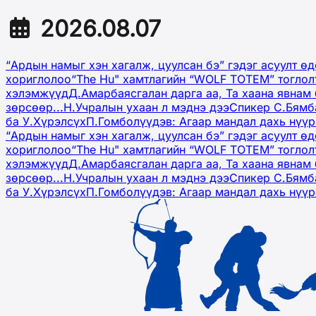
2026.08.07
“Ардын намыг хэн хагалж, цуулсан бэ” гэдэг асуулт ө
хориглолоо
“The Hu" хамтлагийн “WOLF TOTEM” тоглол
хэлэмжүүд
Д.Амарбаясгалан дарга аа, Та хаана явнам 
зөрсөөр...
Н.Учралын ухаан л мэднэ дээ
Спикер С.Бямб
ба У.Хүрэлсүх
П.Гомболүүдэв: Агаар мандал дахь нүү
“Ардын намыг хэн хагалж, цуулсан бэ” гэдэг асуулт ө
хориглолоо
“The Hu" хамтлагийн “WOLF TOTEM” тоглол
хэлэмжүүд
Д.Амарбаясгалан дарга аа, Та хаана явнам 
зөрсөөр...
Н.Учралын ухаан л мэднэ дээ
Спикер С.Бямб
ба У.Хүрэлсүх
П.Гомболүүдэв: Агаар мандал дахь нүү