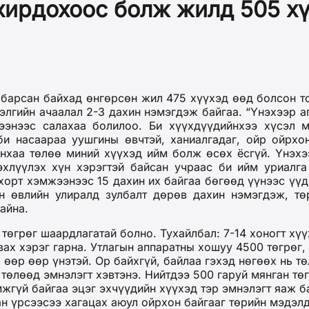
ирдохоос болж жилд 505 хү
 барсан байхад өнгөрсөн жил 475 хүүхэд өөд болсон то
элгийн ачаалал 2-3 дахин нэмэгдэж байгаа. “Үнэхээр 
ээнээс салахаа болилоо. Би хүүхдүүдийнхээ хүсэл 
и насаараа уушгины өвчтэй, ханиалгадаг, ойр ойрхо
йнхаа төлөө миний хүүхэд ийм болж өсөх ёсгүй. Үнэх
 эхлүүлэх хүн хэрэгтэй байсан учраас би ийм уриалг
орт хэмжээнээс 15 дахин их байгаа бөгөөд үүнээс үүд
н өвлийн улиралд зулбалт дөрөв дахин нэмэгдэж, тө
айна.
 төгрөг шаардлагатай болно. Тухайлбал: 7-14 хоногт хү
вах хэрэг гарна. Утлагын аппаратны хошуу 4500 төгрөг,
р өөр өөр үнэтэй. Ор байхгүй, байлаа гэхэд нөгөөх нь т
 төлөөд эмнэлэгт хэвтэнэ. Нийтдээ 500 гаруй мянган тө
мжгүй байгаа эцэг эхчүүдийн хүүхэд тэр эмнэлэгт яаж б
ан үрсээсээ хагацах аюул ойрхон байгааг төрийн мэдэл