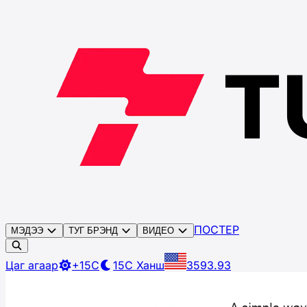
ПОСТЕР
МЭДЭЭ
ТУГ БРЭНД
ВИДЕО
Цаг агаар
+15C
15C
Ханш
3593.93