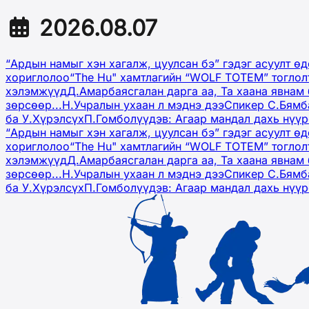
2026.08.07
“Ардын намыг хэн хагалж, цуулсан бэ” гэдэг асуулт ө
хориглолоо
“The Hu" хамтлагийн “WOLF TOTEM” тоглол
хэлэмжүүд
Д.Амарбаясгалан дарга аа, Та хаана явнам 
зөрсөөр...
Н.Учралын ухаан л мэднэ дээ
Спикер С.Бямб
ба У.Хүрэлсүх
П.Гомболүүдэв: Агаар мандал дахь нүү
“Ардын намыг хэн хагалж, цуулсан бэ” гэдэг асуулт ө
хориглолоо
“The Hu" хамтлагийн “WOLF TOTEM” тоглол
хэлэмжүүд
Д.Амарбаясгалан дарга аа, Та хаана явнам 
зөрсөөр...
Н.Учралын ухаан л мэднэ дээ
Спикер С.Бямб
ба У.Хүрэлсүх
П.Гомболүүдэв: Агаар мандал дахь нүү