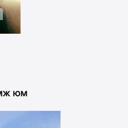
омж юм