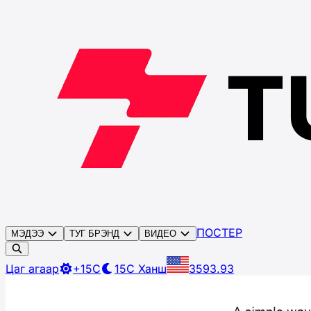
ПОСТЕР
МЭДЭЭ
ТУГ БРЭНД
ВИДЕО
Цаг агаар
+15C
15C
Ханш
3593.93