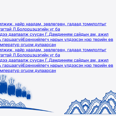
лжиж, найр наадам, зөвлөгөөн, гадаад томилолтыг
тагтай Л.Болорцэцэгийн үг ба
гэдээ даапаалж суусан Г.Дамдинням сайдын ам, ажил
ь гарцаагүй
Ерөнхийлөгч нарын үлдээсэн нэр төрийн өв
емператур огцом дулаарсан
лжиж, найр наадам, зөвлөгөөн, гадаад томилолтыг
тагтай Л.Болорцэцэгийн үг ба
гэдээ даапаалж суусан Г.Дамдинням сайдын ам, ажил
ь гарцаагүй
Ерөнхийлөгч нарын үлдээсэн нэр төрийн өв
емператур огцом дулаарсан