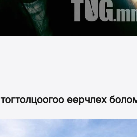
тогтолцоогоо өөрчлөх бол