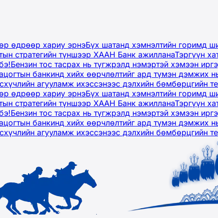
дөр өдрөөр хариу эрнэ
Бүх шатанд хэмнэлтийн горимд ши
тын стратегийн түншээр ХААН Банк ажиллана
Тэргүүн ха
бэ!
Бензин тос тасрах нь түгжрэлд нэмэртэй хэмээн ир
ацогтын банкинд хийх өөрчлөлтийг ард түмэн дэмжих н
рсхүчлийн агууламж ихэссэнээс дэлхийн бөмбөрцгийн т
дөр өдрөөр хариу эрнэ
Бүх шатанд хэмнэлтийн горимд ши
тын стратегийн түншээр ХААН Банк ажиллана
Тэргүүн ха
бэ!
Бензин тос тасрах нь түгжрэлд нэмэртэй хэмээн ир
ацогтын банкинд хийх өөрчлөлтийг ард түмэн дэмжих н
рсхүчлийн агууламж ихэссэнээс дэлхийн бөмбөрцгийн т