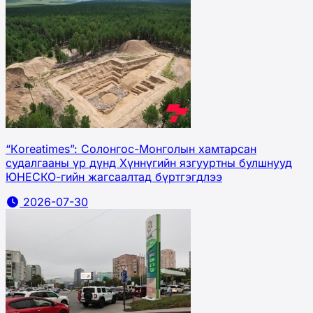
“Кoreatimes”: Солонгос-Монголын хамтарсан
судалгааны үр дүнд Хүннүгийн язгууртны булшнууд
ЮНЕСКО-гийн жагсаалтад бүртгэгдлээ
2026-07-30