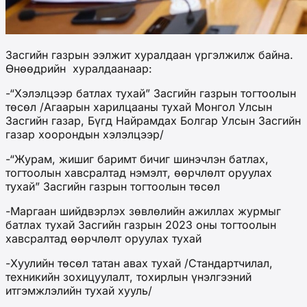
Засгийн газрын ээлжит хуралдаан үргэлжилж байна.
Өнөөдрийн хуралдаанаар:
-“Хэлэлцээр батлах тухай” Засгийн газрын тогтоолын
төсөл /Агаарын харилцааны тухай Монгол Улсын
Засгийн газар, Бүгд Найрамдах Болгар Улсын Засгийн
газар хоорондын хэлэлцээр/
-“Журам, жишиг баримт бичиг шинэчлэн батлах,
тогтоолын хавсралтад нэмэлт, өөрчлөлт оруулах
тухай” Засгийн газрын тогтоолын төсөл
-Маргаан шийдвэрлэх зөвлөлийн ажиллах журмыг
батлах тухай Засгийн газрын 2023 оны тогтоолын
хавсралтад өөрчлөлт оруулах тухай
-Хуулийн төсөл татан авах тухай /Стандартчилал,
техникийн зохицуулалт, тохирлын үнэлгээний
итгэмжлэлийн тухай хууль/