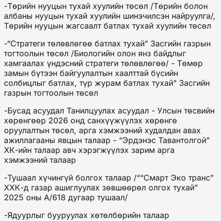
-Төрийн нууцын тухай хуулийн төсөл /Төрийн болон
албаны нууцын тухай хуулийн шинэчилсэн найруулга/,
Төрийн нууцын жагсаалт батлах тухай хуулийн төсөл
-“Стратеги төлөвлөгөө батлах тухай” Засгийн газрын
тогтоолын төсөл /Биологийн олон янз байдлыг
хамгаалах үндэсний стратеги төлөвлөгөө/ - Төмөр
замын бүтээн байгуулалтын хаалттай бүсийн
солбицлыг батлах, түр журам батлах тухай” Засгийн
газрын тогтоолын төсөл
-Бусад асуудал Танилцуулах асуудал - Улсын төсвийн
хөрөнгөөр 2026 онд санхүүжүүлэх хөрөнгө
оруулалтын төсөл, арга хэмжээний худалдан авах
ажиллагааны явцын талаар - “Эрдэнэс Тавантолгой”
ХК-ийн талаар авч хэрэгжүүлэх зарим арга
хэмжээний талаар
-Тушаал хүчингүй болгох талаар /““Смарт Эко транс”
ХХК-д газар ашиглуулах зөвшөөрөл олгох тухай”
2025 оны А/618 дугаар тушаал/
-Ядуурлыг бууруулах хөтөлбөрийн талаар