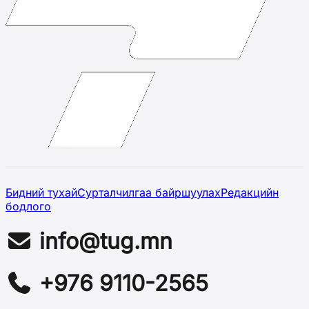
Бидний тухай
Сурталчилгаа байршуулах
Редакцийн
бодлого
info@tug.mn
+976 9110-2565