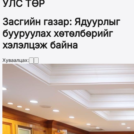
УЛС ТӨР
Засгийн газар: Ядуурлыг
бууруулах хөтөлбөрийг
хэлэлцэж байна
Хуваалцах: