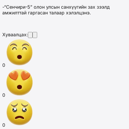
-“Сенчири-5” олон улсын санхүүгийн зах зээлд
амжилттай гаргасан талаар хэлэлцэнэ.
Хуваалцах:
0
0
0