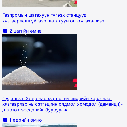
Газпромын шатахуун түгээх станцууд
хязгаарлалтгүйгээр шатахуун олгож эхэлжээ
2 цагийн өмнө
Судалгаа: Хоёр нас хүртэл нь чихрийн хэрэглээг
хязгаарлах нь сэтгэцийн олдмол хомсдол (деменци)-
д өртөх эрсдэлийг бууруулна
1 өдрийн өмнө