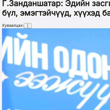
Г.Занданшатар: Эдийн засг
бүл, эмэгтэйчүүд, хүүхэд б
Хуваалцах: