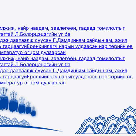
лжиж, найр наадам, зөвлөгөөн, гадаад томилолтыг
тагтай Л.Болорцэцэгийн үг ба
гэдээ даапаалж суусан Г.Дамдинням сайдын ам, ажил
ь гарцаагүй
Ерөнхийлөгч нарын үлдээсэн нэр төрийн өв
емператур огцом дулаарсан
лжиж, найр наадам, зөвлөгөөн, гадаад томилолтыг
тагтай Л.Болорцэцэгийн үг ба
гэдээ даапаалж суусан Г.Дамдинням сайдын ам, ажил
ь гарцаагүй
Ерөнхийлөгч нарын үлдээсэн нэр төрийн өв
емператур огцом дулаарсан