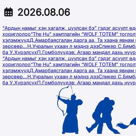
2026.08.06
“Ардын намыг хэн хагалж, цуулсан бэ” гэдэг асуулт ө
хориглолоо
“The Hu" хамтлагийн “WOLF TOTEM” тоглол
хэлэмжүүд
Д.Амарбаясгалан дарга аа, Та хаана явнам 
зөрсөөр...
Н.Учралын ухаан л мэднэ дээ
Спикер С.Бямб
ба У.Хүрэлсүх
П.Гомболүүдэв: Агаар мандал дахь нүү
“Ардын намыг хэн хагалж, цуулсан бэ” гэдэг асуулт ө
хориглолоо
“The Hu" хамтлагийн “WOLF TOTEM” тоглол
хэлэмжүүд
Д.Амарбаясгалан дарга аа, Та хаана явнам 
зөрсөөр...
Н.Учралын ухаан л мэднэ дээ
Спикер С.Бямб
ба У.Хүрэлсүх
П.Гомболүүдэв: Агаар мандал дахь нүү