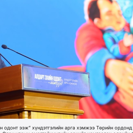
н одонт ээж” хүндэтгэлийн арга хэмжээ Төрийн ордонд