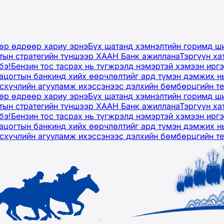
дөр өдрөөр хариу эрнэ
Бүх шатанд хэмнэлтийн горимд ши
тын стратегийн түншээр ХААН Банк ажиллана
Тэргүүн ха
бэ!
Бензин тос тасрах нь түгжрэлд нэмэртэй хэмээн ир
ацогтын банкинд хийх өөрчлөлтийг ард түмэн дэмжих н
рсхүчлийн агууламж ихэссэнээс дэлхийн бөмбөрцгийн т
дөр өдрөөр хариу эрнэ
Бүх шатанд хэмнэлтийн горимд ши
тын стратегийн түншээр ХААН Банк ажиллана
Тэргүүн ха
бэ!
Бензин тос тасрах нь түгжрэлд нэмэртэй хэмээн ир
ацогтын банкинд хийх өөрчлөлтийг ард түмэн дэмжих н
рсхүчлийн агууламж ихэссэнээс дэлхийн бөмбөрцгийн т