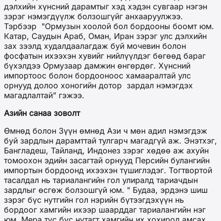
дэлхийн хүнсний дарамтыг хэд хэдэн сувгаар нэгэн
зэрэг нэмэгдүүлж болзошгүйг анхааруул
жээ
.
Тэрбээр
"Ормузын хоолой бол бордооны боомт юм.
Катар, Саудын Араб, Оман, Иран зэрэг улс
дэлхийн
зах зээлд худалдаалагдаж буй мочевин болон
фосфатын ихээхэн хувийг нийлүүлдэг бөгөөд бараг
бүхэлдээ Ормузаар дамжин өнгөрдөг. Хүнсний
импортоос
болон
бордооноос хамааралтай улс
орнууд долоо хоногийн дотор
зардал нэмэгдэх
магадлалтай
” гэжээ.
Азийн санаа зоволт
Өмнөд болон Зүүн өмнөд Ази ч мөн адил нэмэгдэж
буй зардлын дарамттай тулгарч магадгүй
аж
. Энэтхэг,
Бангладеш, Тайланд, Индонез зэрэг хөдөө аж ахуйн
томоохон эдийн засагтай орнууд Персийн булангийн
импортын бордоонд ихээхэн түшиглэдэг. Тогтвортой
тасалдал нь тариалангийн гол улиралд тариачдын
зардлыг өсгөж болзошгүй юм. " Будаа, эрдэнэ шиш
зэрэг бүс нутгийн гол нэрийн бүтээгдэхүүн нь
бордоог хамгийн ихээр шаарддаг тариалангийн нэг
юм. Мера тус бүс нутагт хамгийн их хохирол амсах