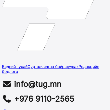
Бидний тухай
Сурталчилгаа байршуулах
Редакцийн
бодлого
info@tug.mn
+976 9110-2565