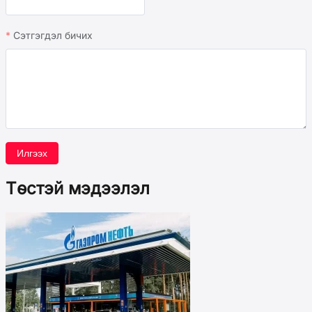
Сэтгэгдэл бичих
Илгээх
Төстэй мэдээлэл