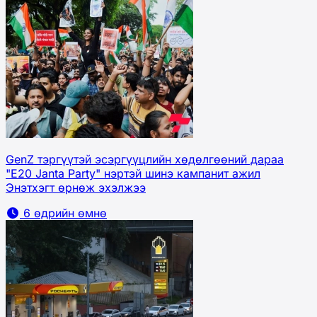
GenZ тэргүүтэй эсэргүүцлийн хөдөлгөөний дараа
"E20 Janta Party" нэртэй шинэ кампанит ажил
Энэтхэгт өрнөж эхэлжээ
6 өдрийн өмнө