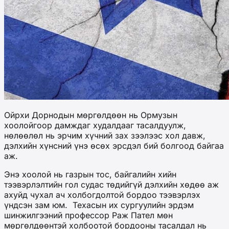
Ойрхи Дорнодын мөргөлдөөн нь Ормузын
хоолойгоор дамж
даг
худалдааг тасалдуулж,
нөлөөлөл
нь
эрчим хүчний зах зээлээс хол давж,
дэлхийн хүнсний үнэ өсөх эрсдэл
бий болгоод байгаа
аж
.
Энэ хоолой нь газрын тос, байгалийн хийн
тээвэрлэлтийн гол судас төдийгүй дэлхийн хөдөө аж
ахуйд чухал ач холбогдолтой бордоо
тээвэрлэх
үндсэн зам юм
.
Техасын их сургуулийн эрдэм
шинжилгээний профессор Раж Пател мөн
мөргөлдөөнтэй холбоотой бордооны тасалдал нь