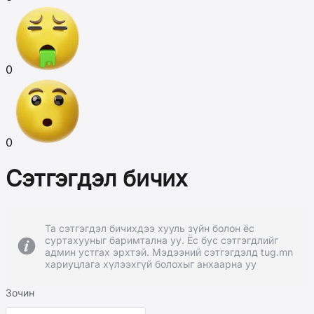
0
0
Сэтгэгдэл бичих
Та сэтгэгдэл бичихдээ хууль зүйн болон ёс
суртахууныг баримтална уу. Ёс бус сэтгэгдлийг
админ устгах эрхтэй. Мэдээний сэтгэгдэлд tug.mn
хариуцлага хүлээхгүй болохыг анхаарна уу
Зочин