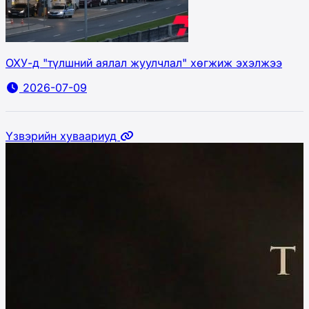
ОХУ-д "түлшний аялал жуулчлал" хөгжиж эхэлжээ
2026-07-09
Үзвэрийн хуваариуд