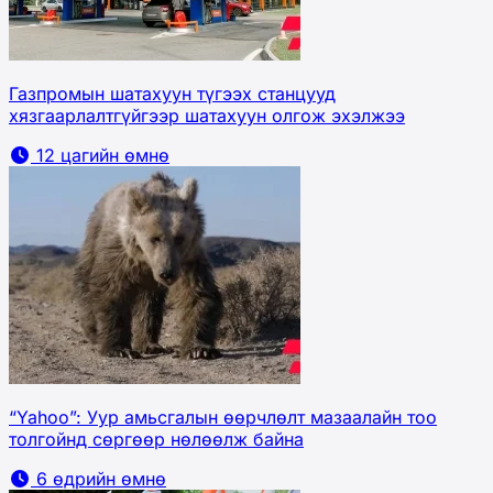
Газпромын шатахуун түгээх станцууд
хязгаарлалтгүйгээр шатахуун олгож эхэлжээ
12 цагийн өмнө
“Yahoo”: Уур амьсгалын өөрчлөлт мазаалайн тоо
толгойнд сөргөөр нөлөөлж байна
6 өдрийн өмнө