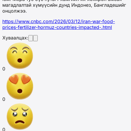
магадлалтай хүмүүсийн дунд Индонез, Бангладешийг
онцолжээ.
https://www.cnbc.com/2026/03/12/iran-war-food-
prices-fertilizer-hormuz-countries-impacted-.html
Хуваалцах:
0
0
0