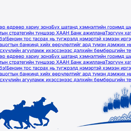
дөр өдрөөр хариу эрнэ
Бүх шатанд хэмнэлтийн горимд ши
тын стратегийн түншээр ХААН Банк ажиллана
Тэргүүн ха
бэ!
Бензин тос тасрах нь түгжрэлд нэмэртэй хэмээн ир
ацогтын банкинд хийх өөрчлөлтийг ард түмэн дэмжих н
рсхүчлийн агууламж ихэссэнээс дэлхийн бөмбөрцгийн т
дөр өдрөөр хариу эрнэ
Бүх шатанд хэмнэлтийн горимд ши
тын стратегийн түншээр ХААН Банк ажиллана
Тэргүүн ха
бэ!
Бензин тос тасрах нь түгжрэлд нэмэртэй хэмээн ир
ацогтын банкинд хийх өөрчлөлтийг ард түмэн дэмжих н
рсхүчлийн агууламж ихэссэнээс дэлхийн бөмбөрцгийн т