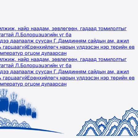
лжиж, найр наадам, зөвлөгөөн, гадаад томилолтыг
тагтай Л.Болорцэцэгийн үг ба
гэдээ даапаалж суусан Г.Дамдинням сайдын ам, ажил
ь гарцаагүй
Ерөнхийлөгч нарын үлдээсэн нэр төрийн өв
емператур огцом дулаарсан
лжиж, найр наадам, зөвлөгөөн, гадаад томилолтыг
тагтай Л.Болорцэцэгийн үг ба
гэдээ даапаалж суусан Г.Дамдинням сайдын ам, ажил
ь гарцаагүй
Ерөнхийлөгч нарын үлдээсэн нэр төрийн өв
емператур огцом дулаарсан