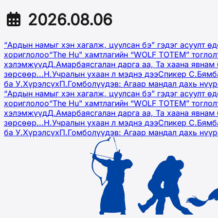
2026.08.06
“Ардын намыг хэн хагалж, цуулсан бэ” гэдэг асуулт ө
хориглолоо
“The Hu" хамтлагийн “WOLF TOTEM” тоглол
хэлэмжүүд
Д.Амарбаясгалан дарга аа, Та хаана явнам 
зөрсөөр...
Н.Учралын ухаан л мэднэ дээ
Спикер С.Бямб
ба У.Хүрэлсүх
П.Гомболүүдэв: Агаар мандал дахь нүү
“Ардын намыг хэн хагалж, цуулсан бэ” гэдэг асуулт ө
хориглолоо
“The Hu" хамтлагийн “WOLF TOTEM” тоглол
хэлэмжүүд
Д.Амарбаясгалан дарга аа, Та хаана явнам 
зөрсөөр...
Н.Учралын ухаан л мэднэ дээ
Спикер С.Бямб
ба У.Хүрэлсүх
П.Гомболүүдэв: Агаар мандал дахь нүү