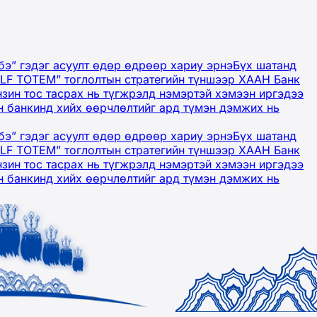
бэ” гэдэг асуулт өдөр өдрөөр хариу эрнэ
Бүх шатанд
OLF TOTEM” тоглолтын стратегийн түншээр ХААН Банк
нзин тос тасрах нь түгжрэлд нэмэртэй хэмээн иргэдээ
 банкинд хийх өөрчлөлтийг ард түмэн дэмжих нь
бэ” гэдэг асуулт өдөр өдрөөр хариу эрнэ
Бүх шатанд
OLF TOTEM” тоглолтын стратегийн түншээр ХААН Банк
нзин тос тасрах нь түгжрэлд нэмэртэй хэмээн иргэдээ
 банкинд хийх өөрчлөлтийг ард түмэн дэмжих нь