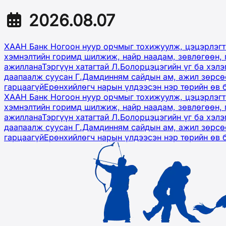
2026.08.07
ХААН Банк Ногоон нуур орчмыг тохижуулж, цэцэрлэгт
хэмнэлтийн горимд шилжиж, найр наадам, зөвлөгөөн, 
ажиллана
Тэргүүн хатагтай Л.Болорцэцэгийн үг ба хэл
даапаалж суусан Г.Дамдинням сайдын ам, ажил зөрсөө
гарцаагүй
Ерөнхийлөгч нарын үлдээсэн нэр төрийн өв 
ХААН Банк Ногоон нуур орчмыг тохижуулж, цэцэрлэгт
хэмнэлтийн горимд шилжиж, найр наадам, зөвлөгөөн, 
ажиллана
Тэргүүн хатагтай Л.Болорцэцэгийн үг ба хэл
даапаалж суусан Г.Дамдинням сайдын ам, ажил зөрсөө
гарцаагүй
Ерөнхийлөгч нарын үлдээсэн нэр төрийн өв 