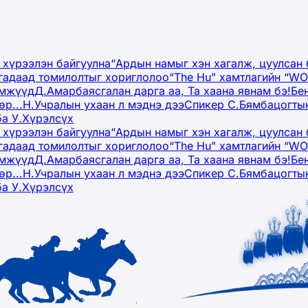
 хүрээлэн байгуулна
“Ардын намыг хэн хагалж, цуулсан 
гадаад томилолтыг хориглолоо
“The Hu" хамтлагийн “W
эмжүүд
Д.Амарбаясгалан дарга аа, Та хаана явнам бэ!
Бе
р...
Н.Учралын ухаан л мэднэ дээ
Спикер С.Бямбацогтын
ба У.Хүрэлсүх
 хүрээлэн байгуулна
“Ардын намыг хэн хагалж, цуулсан 
гадаад томилолтыг хориглолоо
“The Hu" хамтлагийн “W
эмжүүд
Д.Амарбаясгалан дарга аа, Та хаана явнам бэ!
Бе
р...
Н.Учралын ухаан л мэднэ дээ
Спикер С.Бямбацогтын
ба У.Хүрэлсүх