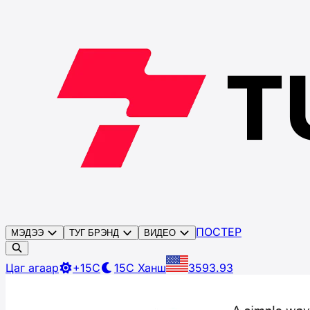
ПОСТЕР
МЭДЭЭ
ТУГ БРЭНД
ВИДЕО
Цаг агаар
+15C
15C
Ханш
3593.93