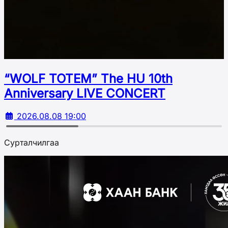
“WOLF TOTEM” The HU 10th
Аnniversary LIVE CONCERT
2026.08.08 19:00
Сурталчилгаа