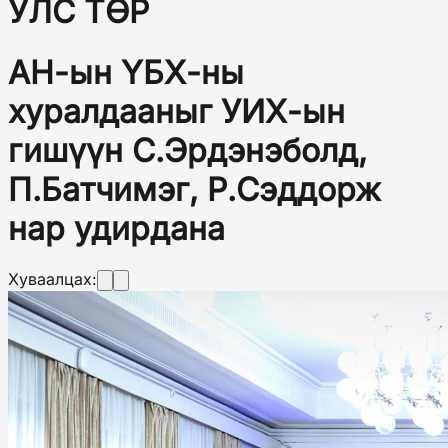
УЛС ТӨР
АН-ын ҮБХ-ны
хуралдааныг УИХ-ын
гишүүн С.Эрдэнэболд,
П.Батчимэг, Р.Сэддорж
нар удирдана
Хуваалцах: