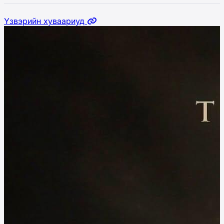
Үзвэрийн хуваариуд