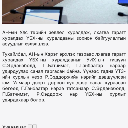
АН-ын Улс төрийн зөвлөл хуралдаж, лхагва гарагт
хуралдах ҮБХ-ны хуралдааны зохион байгуулалтын
асуудлыг хэлэлцлээ.
Тухайлбал, АН-ын Хэрэг эрхлэх газраас лхагва гарагт
хуралдах ҮБХ-ны хуралдааныг УИХ-ын гишүүн
С.Эрдэнэболд, П.Батчимэг, Г.Ганбаатар нараар
удирдуулах санал гаргасан байна. Үүнээс гадна УТЗ-
ийн хурлын үеэр Р.Сэддоржийн нэрийг дэвшүүлсэн
юм. Улмаар дээрх дөрвөн хүн дээр санал хураасан
бөгөөд Г.Ганбаатар нэрээ татсанаар С.Эрдэнэболд,
П.Батчимэг, Р.Сэддорж нар ҮБХ-ны хурлыг
удирдахаар болов.
Хуваалцах: