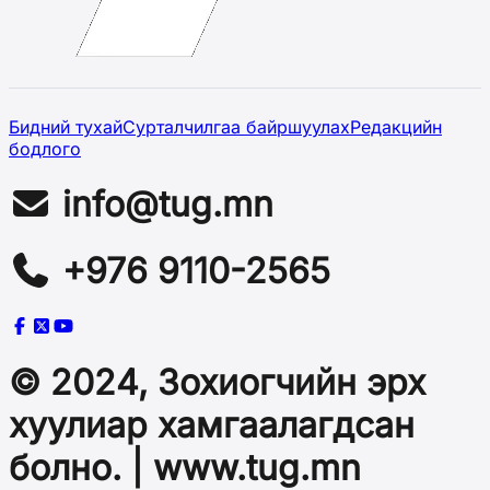
Бидний тухай
Сурталчилгаа байршуулах
Редакцийн
бодлого
info@tug.mn
+976 9110-2565
© 2024, Зохиогчийн эрх
хуулиар хамгаалагдсан
болно. | www.tug.mn