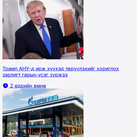
Трамп АНУ-д ирж хүүхэд төрүүлэхийг хориглох
зарлигт гарын үсэг зуржээ
2 өдрийн өмнө