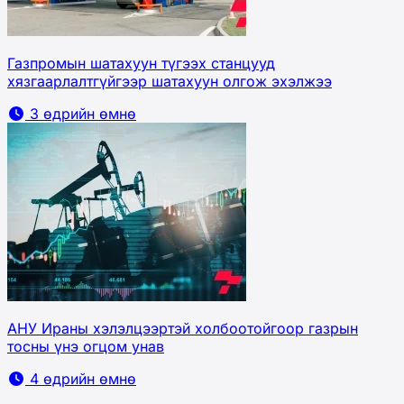
Газпромын шатахуун түгээх станцууд
хязгаарлалтгүйгээр шатахуун олгож эхэлжээ
3 өдрийн өмнө
АНУ Ираны хэлэлцээртэй холбоотойгоор газрын
тосны үнэ огцом унав
4 өдрийн өмнө