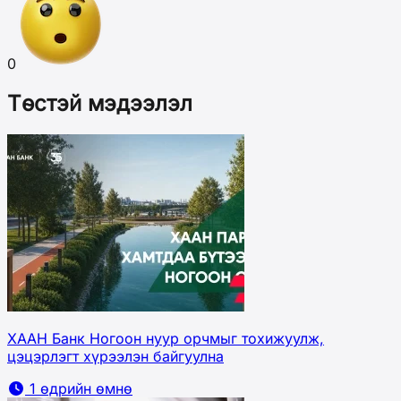
0
Төстэй мэдээлэл
ХААН Банк Ногоон нуур орчмыг тохижуулж,
цэцэрлэгт хүрээлэн байгуулна
1 өдрийн өмнө