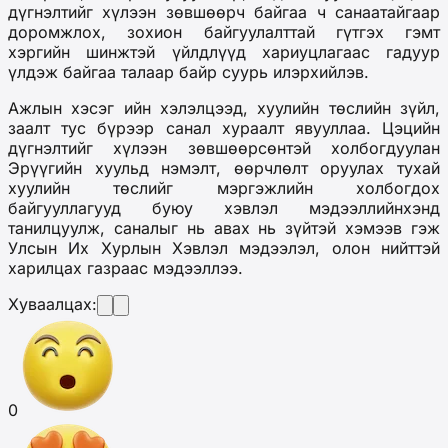
дүгнэлтийг хүлээн зөвшөөрч байгаа ч санаатайгаар
доромжлох, зохион байгуулалттай гүтгэх гэмт
хэргийн шинжтэй үйлдлүүд хариуцлагаас гадуур
үлдэж байгаа талаар байр суурь илэрхийлэв.
Ажлын хэсэг ийн хэлэлцээд, хуулийн төслийн зүйл,
заалт тус бүрээр санал хураалт явууллаа. Цэцийн
дүгнэлтийг хүлээн зөвшөөрсөнтэй холбогдуулан
Эрүүгийн хуульд нэмэлт, өөрчлөлт оруулах тухай
хуулийн төслийг мэргэжлийн холбогдох
байгууллагууд буюу хэвлэл мэдээллийнхэнд
танилцуулж, саналыг нь авах нь зүйтэй хэмээв гэж
Улсын Их Хурлын Хэвлэл мэдээлэл, олон нийттэй
харилцах газраас мэдээллээ.
Хуваалцах:
0