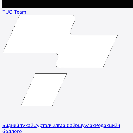
TUG Team
Бидний тухай
Сурталчилгаа байршуулах
Редакцийн
бодлого