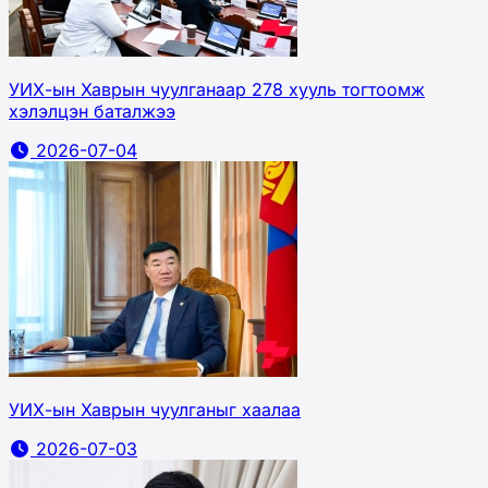
УИХ-ын Хаврын чуулганаар 278 хууль тогтоомж
хэлэлцэн баталжээ
2026-07-04
УИХ-ын Хаврын чуулганыг хаалаа
2026-07-03