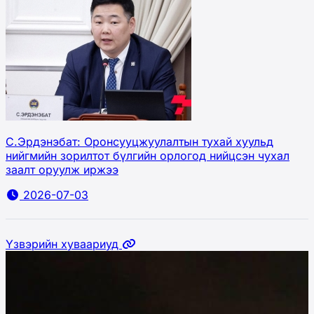
С.Эрдэнэбат: Оронсууцжуулалтын тухай хуульд
нийгмийн зорилтот бүлгийн орлогод нийцсэн чухал
заалт оруулж иржээ
2026-07-03
Үзвэрийн хуваариуд