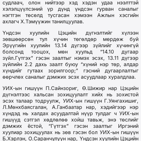
судлаач, олон нийтээр хэд хэдэн удаа нээлттэй
хэлэлцүүлсэний үр дүнд үндсэн гурван саналыг
нэгтгэн төсөлд тусгасан хэмээн Ажлын хэсгийн
ахлагч Х.Тэмүүжин танилцуулав.
Үндсэн хуулийн Цэцийн дүгнэлтийг хүлээн
зөвшөөрсөн тул хүчин төгөлдөр мөрдөж буй
Эрүүгийн хуулийн 13.14 дүгээр зүйлийг хүчингүй
болсонд тооцох, мөн хуульд “14.10 дугаар
зүйл.Гүтгэх” гэсэн заалтыг нэмэх эсэх, 13.11 дүгээр
зүйлийн 2.2 дахь заалт буюу “хүний нэр төр, алдар
хүндийг гутаах зорилгоор;” гэсний дугаарлалтыг
өөрчлөх саналыг дэмжих эсэх асуудлаар хуралдлаа.
УИХ-ын гишүүн П.Сайнзориг, Ө.Шижир нар Цэцийн
дүгнэлтээс хальсан зохицуулалт хийх нь зохистой
эсэх талаар тодруулж, УИХ-ын гишүүн Г.Уянгахишиг,
Л.Мөнхбаясгалан, А.Ганбаатар нар, хэдийгээр нэр
хүндэд нь халдах асуудалтай нүүр тулдаг ч УИХ-ын
гишүүд сэтгэл хөдлөлөө хойш тавьж, энэ төслийг
дэмжих ёстой, “Гүтгэх” гэсэн заалтыг Иргэний
хуулиар зохицуулах нь зөв гэсэн бол УИХ-ын гишүүн
Б.Хэрлэн, О.Саранчулуун нар, Үндсэн хуулийн Цэцийн