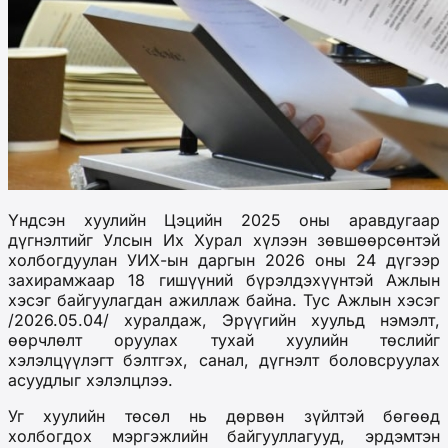
Үндсэн хуулийн Цэцийн 2025 оны аравдугаар
дүгнэлтийг Улсын Их Хурал хүлээн зөвшөөрсөнтэй
холбогдуулан УИХ-ын даргын 2026 оны 24 дүгээр
захирамжаар 18 гишүүний бүрэлдэхүүнтэй Ажлын
хэсэг байгуулагдан ажиллаж байна. Тус Ажлын хэсэг
/2026.05.04/ хуралдаж, Эрүүгийн хуульд нэмэлт,
өөрчлөлт оруулах тухай хуулийн төслийг
хэлэлцүүлэгт бэлтгэх, санал, дүгнэлт боловсруулах
асуудлыг хэлэлцлээ.
Уг хуулийн төсөл нь дөрвөн зүйлтэй бөгөөд
холбогдох мэргэжлийн байгууллагууд, эрдэмтэн