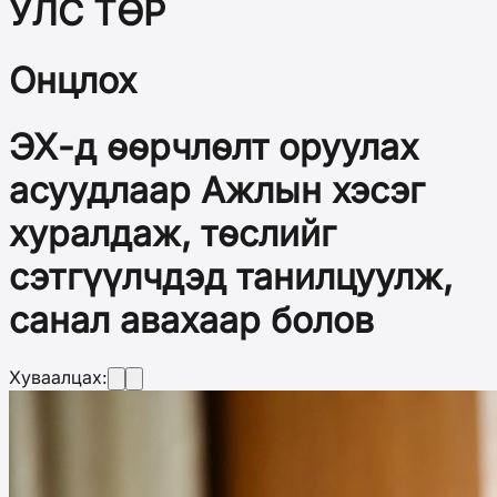
УЛС ТӨР
Онцлох
ЭХ-д өөрчлөлт оруулах
асуудлаар Ажлын хэсэг
хуралдаж, төслийг
сэтгүүлчдэд танилцуулж,
санал авахаар болов
Хуваалцах: