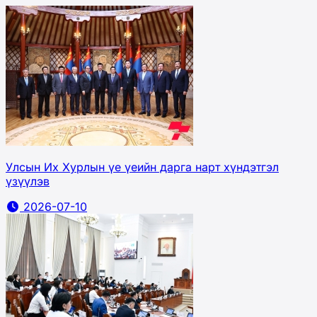
Улсын Их Хурлын үе үеийн дарга нарт хүндэтгэл
үзүүлэв
2026-07-10