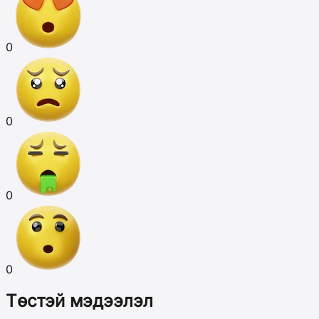
0
0
0
0
Төстэй мэдээлэл