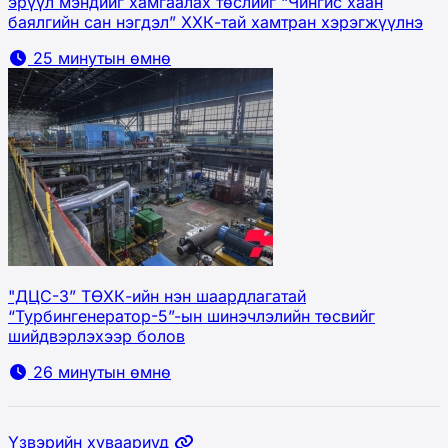
эрүүл мэндийг хамгаалах төслийг “Чингис хаан
баялгийн сан нэгдэл” ХХК-тай хамтран хэрэгжүүлнэ
25 минутын өмнө
"ДЦС-3” ТӨХК-ийн нэн шаардлагатай
“Турбингенератор-5”-ын шинэчлэлийн төсвийг
шийдвэрлэхээр болов
26 минутын өмнө
Үзвэрийн хуваариуд