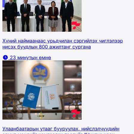
Хүний наймаанаас урьдчилан сэргийлэх чиглэлээр
нисэх буудлын 800 ажилтанг сургана
23 минутын өмнө
Улаанбаатарын утааг бууруулах, нийслэлчүүдийн