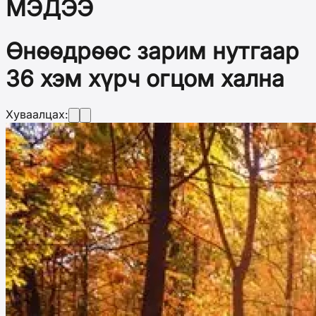
МЭДЭЭ
Өнөөдрөөс зарим нутгаар
36 хэм хүрч огцом хална
Хуваалцах: