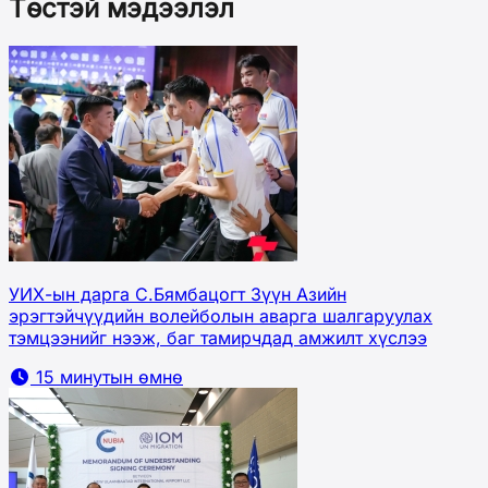
Төстэй мэдээлэл
УИХ-ын дарга С.Бямбацогт Зүүн Азийн
эрэгтэйчүүдийн волейболын аварга шалгаруулах
тэмцээнийг нээж, баг тамирчдад амжилт хүслээ
15 минутын өмнө