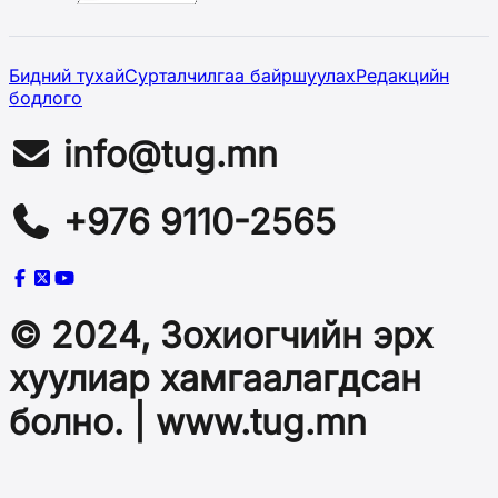
Бидний тухай
Сурталчилгаа байршуулах
Редакцийн
бодлого
info@tug.mn
+976 9110-2565
© 2024, Зохиогчийн эрх
хуулиар хамгаалагдсан
болно. | www.tug.mn