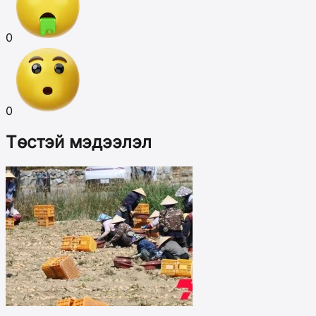
0
0
Төстэй мэдээлэл