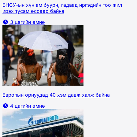
БНСУ-ын хүн ам буурч, гадаад иргэдийн тоо жил
ирэх тусам өссөөр байна
3 цагийн өмнө
Европын орнуудад 40 хэм давж халж байна
4 цагийн өмнө