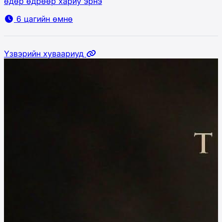
өдөр өдрөөр хариу эрнэ
6 цагийн өмнө
Үзвэрийн хуваариуд