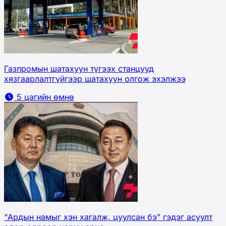
Газпромын шатахуун түгээх станцууд
хязгаарлалтгүйгээр шатахуун олгож эхэлжээ
5 цагийн өмнө
“Ардын намыг хэн хагалж, цуулсан бэ” гэдэг асуулт