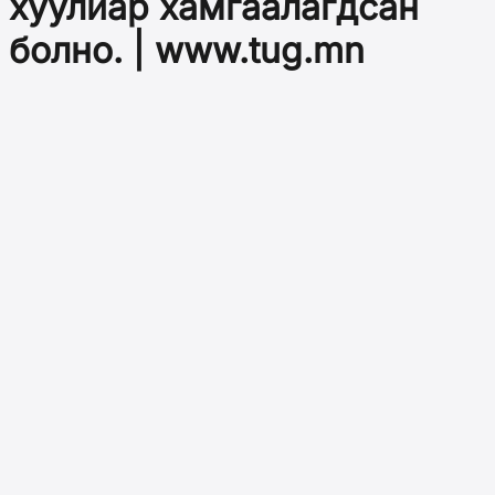
хуулиар хамгаалагдсан
болно. | www.tug.mn