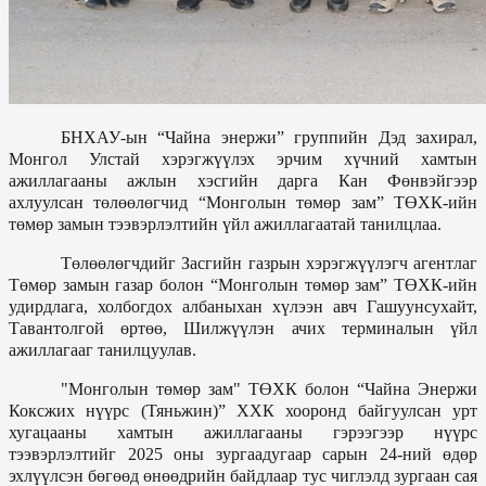
БНХАУ-ын “Чайна энержи” группийн Дэд захирал,
Монгол Улстай хэрэгжүүлэх эрчим хүчний хамтын
ажиллагааны ажлын хэсгийн дарга Кан Фөнвэйгээр
ахлуулсан төлөөлөгчид “Монголын төмөр зам” ТӨХК-ийн
төмөр замын тээвэрлэлтийн
үйл ажиллагаатай танилцлаа.
Төлөөлөгчдийг Засгийн газрын хэрэгжүүлэгч агентлаг
Төмөр замын газар
болон “
Монголын төмөр зам
” ТӨХК-ийн
удирдлага, холбогдох албаныхан хүлээн авч
Гашуунсухайт,
Тавантолгой өртөө, Шилжүүлэн ачих
терминалын үйл
ажиллагааг танилцуулав.
"Монголын төмөр зам" ТӨХК болон “Чайна Энержи
Коксжих нүүрс (Тяньжин)” ХХК хооронд байгуулсан
урт
хугацааны хамтын ажиллагааны
гэрээгээр нүүрс
тээвэрлэлтийг 2025 оны зургаадугаар сарын 24-ний өдөр
эхлүүлсэн бөгөөд өнөөдрийн байдлаар тус чиглэлд зургаан сая