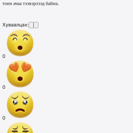
.
тонн ачаа тээвэрлээд
бай
на
Хуваалцах:
0
0
0