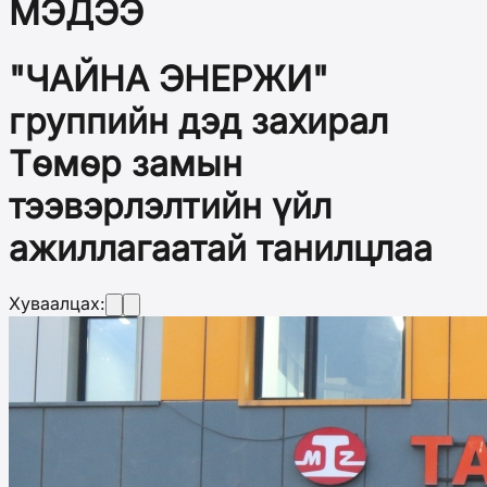
МЭДЭЭ
"ЧАЙНА ЭНЕРЖИ"
группийн дэд захирал
Төмөр замын
тээвэрлэлтийн үйл
ажиллагаатай танилцлаа
Хуваалцах: