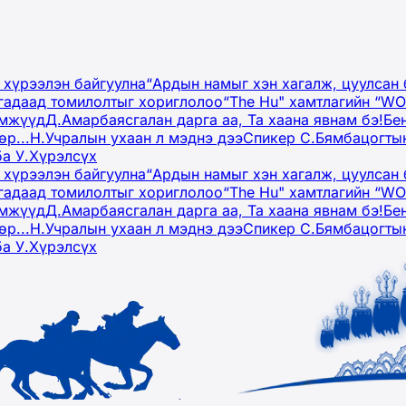
 хүрээлэн байгуулна
“Ардын намыг хэн хагалж, цуулсан 
гадаад томилолтыг хориглолоо
“The Hu" хамтлагийн “W
эмжүүд
Д.Амарбаясгалан дарга аа, Та хаана явнам бэ!
Бе
р...
Н.Учралын ухаан л мэднэ дээ
Спикер С.Бямбацогтын
ба У.Хүрэлсүх
 хүрээлэн байгуулна
“Ардын намыг хэн хагалж, цуулсан 
гадаад томилолтыг хориглолоо
“The Hu" хамтлагийн “W
эмжүүд
Д.Амарбаясгалан дарга аа, Та хаана явнам бэ!
Бе
р...
Н.Учралын ухаан л мэднэ дээ
Спикер С.Бямбацогтын
ба У.Хүрэлсүх