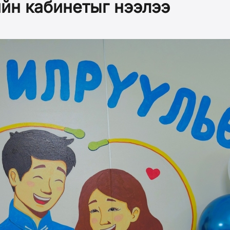
йн кабинетыг нээлээ