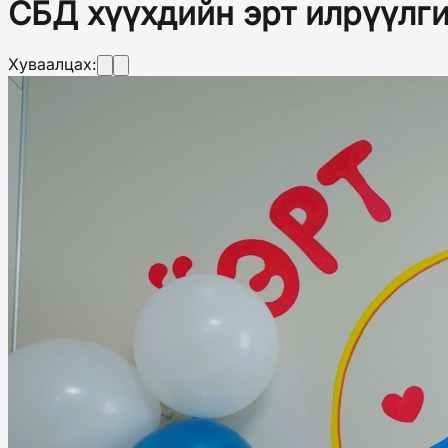
СБД хүүхдийн эрт илрүүлги
Хуваалцах: