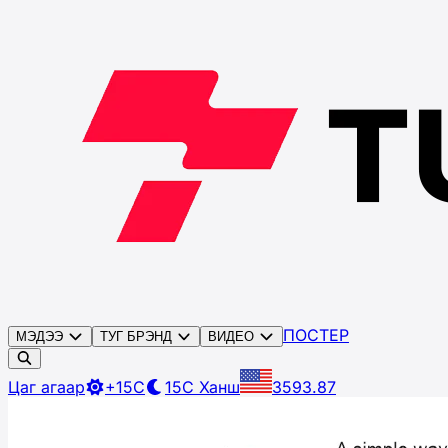
ПОСТЕР
МЭДЭЭ
ТУГ БРЭНД
ВИДЕО
Цаг агаар
+15C
15C
Ханш
3593.87