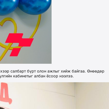
эхээр салбарт бүрт олон ажлыг хийж байгаа. Өнөөдөр
үлгийн кабинетыг албан ёсоор нээлээ.