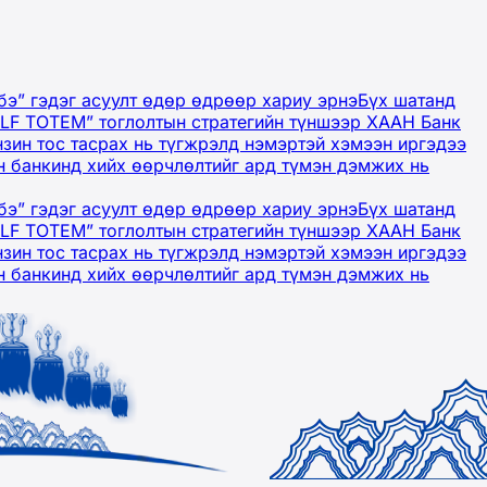
бэ” гэдэг асуулт өдөр өдрөөр хариу эрнэ
Бүх шатанд
OLF TOTEM” тоглолтын стратегийн түншээр ХААН Банк
нзин тос тасрах нь түгжрэлд нэмэртэй хэмээн иргэдээ
 банкинд хийх өөрчлөлтийг ард түмэн дэмжих нь
бэ” гэдэг асуулт өдөр өдрөөр хариу эрнэ
Бүх шатанд
OLF TOTEM” тоглолтын стратегийн түншээр ХААН Банк
нзин тос тасрах нь түгжрэлд нэмэртэй хэмээн иргэдээ
 банкинд хийх өөрчлөлтийг ард түмэн дэмжих нь