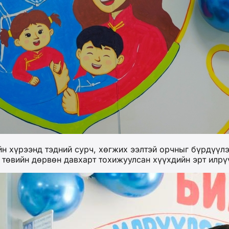
н хүрээнд тэдний сурч, хөгжих ээлтэй орчныг бүрдүүл
 төвийн дөрвөн давхарт тохижуулсан хүүхдийн эрт илрү