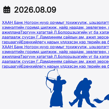
2026.08.09
ХААН Банк Ногоон нуур орчмыг тохижуулж, цэцэрлэгт
хэмнэлтийн горимд шилжиж, найр наадам, зөвлөгөөн, 
ажиллана
Тэргүүн хатагтай Л.Болорцэцэгийн үг ба хэл
даапаалж суусан Г.Дамдинням сайдын ам, ажил зөрсөө
гарцаагүй
Ерөнхийлөгч нарын үлдээсэн нэр төрийн өв 
ХААН Банк Ногоон нуур орчмыг тохижуулж, цэцэрлэгт
хэмнэлтийн горимд шилжиж, найр наадам, зөвлөгөөн, 
ажиллана
Тэргүүн хатагтай Л.Болорцэцэгийн үг ба хэл
даапаалж суусан Г.Дамдинням сайдын ам, ажил зөрсөө
гарцаагүй
Ерөнхийлөгч нарын үлдээсэн нэр төрийн өв 