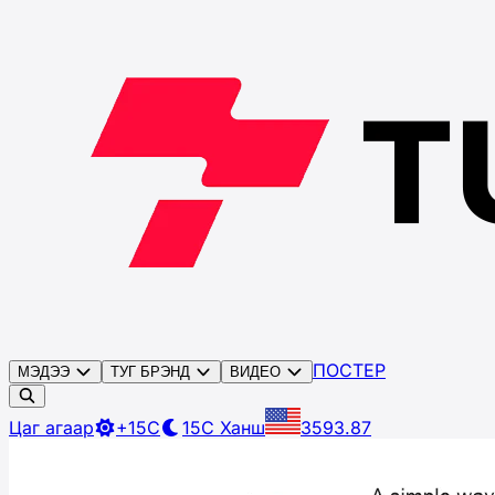
ПОСТЕР
МЭДЭЭ
ТУГ БРЭНД
ВИДЕО
Цаг агаар
+15C
15C
Ханш
3593.87