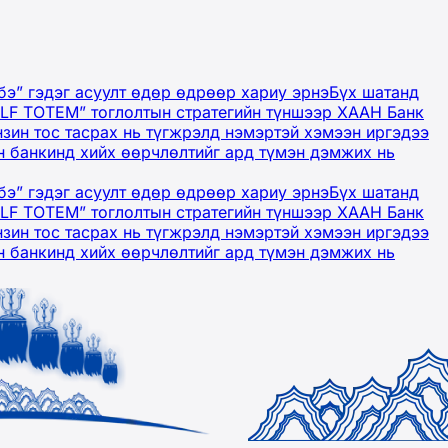
бэ” гэдэг асуулт өдөр өдрөөр хариу эрнэ
Бүх шатанд
OLF TOTEM” тоглолтын стратегийн түншээр ХААН Банк
нзин тос тасрах нь түгжрэлд нэмэртэй хэмээн иргэдээ
 банкинд хийх өөрчлөлтийг ард түмэн дэмжих нь
бэ” гэдэг асуулт өдөр өдрөөр хариу эрнэ
Бүх шатанд
OLF TOTEM” тоглолтын стратегийн түншээр ХААН Банк
нзин тос тасрах нь түгжрэлд нэмэртэй хэмээн иргэдээ
 банкинд хийх өөрчлөлтийг ард түмэн дэмжих нь