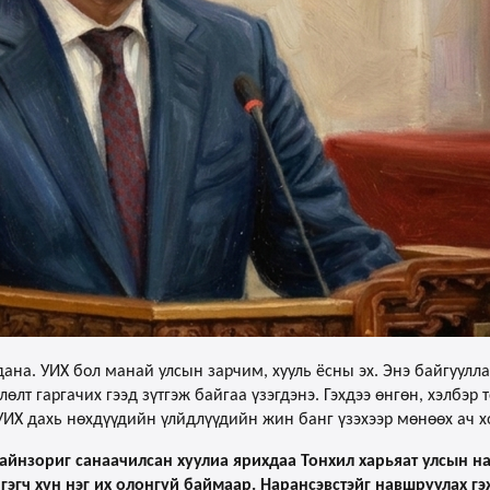
дана. УИХ бол манай улсын зарчим, хууль ёсны эх. Энэ байгуулл
өлт гаргачих гээд зүтгэж байгаа үзэгдэнэ. Гэхдээ өнгөн, хэлбэ
 УИХ дахь нөхдүүдийн үлйдлүүдийн жин банг үзэхээр мөнөөх ач х
айнзориг санаачилсан хуулиа ярихдаа Тонхил харьяат улсын 
эгч хүн нэг их олонгүй баймаар. Нарансэвстэйг навшруулах гэж