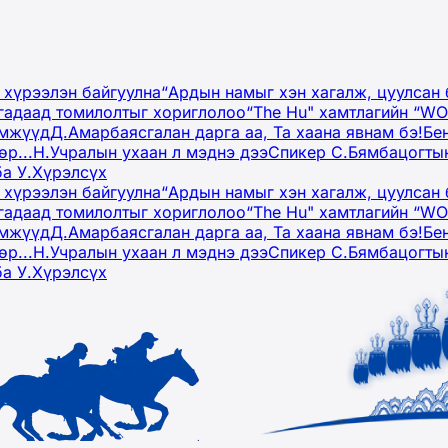
 хүрээлэн байгуулна
“Ардын намыг хэн хагалж, цуулсан 
гадаад томилолтыг хориглолоо
“The Hu" хамтлагийн “W
эмжүүд
Д.Амарбаясгалан дарга аа, Та хаана явнам бэ!
Бе
р...
Н.Учралын ухаан л мэднэ дээ
Спикер С.Бямбацогтын
ба У.Хүрэлсүх
 хүрээлэн байгуулна
“Ардын намыг хэн хагалж, цуулсан 
гадаад томилолтыг хориглолоо
“The Hu" хамтлагийн “W
эмжүүд
Д.Амарбаясгалан дарга аа, Та хаана явнам бэ!
Бе
р...
Н.Учралын ухаан л мэднэ дээ
Спикер С.Бямбацогтын
ба У.Хүрэлсүх