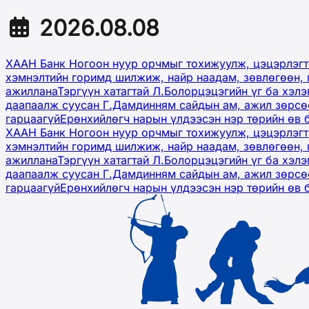
2026.08.08
ХААН Банк Ногоон нуур орчмыг тохижуулж, цэцэрлэгт
хэмнэлтийн горимд шилжиж, найр наадам, зөвлөгөөн, 
ажиллана
Тэргүүн хатагтай Л.Болорцэцэгийн үг ба хэл
даапаалж суусан Г.Дамдинням сайдын ам, ажил зөрсөө
гарцаагүй
Ерөнхийлөгч нарын үлдээсэн нэр төрийн өв 
ХААН Банк Ногоон нуур орчмыг тохижуулж, цэцэрлэгт
хэмнэлтийн горимд шилжиж, найр наадам, зөвлөгөөн, 
ажиллана
Тэргүүн хатагтай Л.Болорцэцэгийн үг ба хэл
даапаалж суусан Г.Дамдинням сайдын ам, ажил зөрсөө
гарцаагүй
Ерөнхийлөгч нарын үлдээсэн нэр төрийн өв 