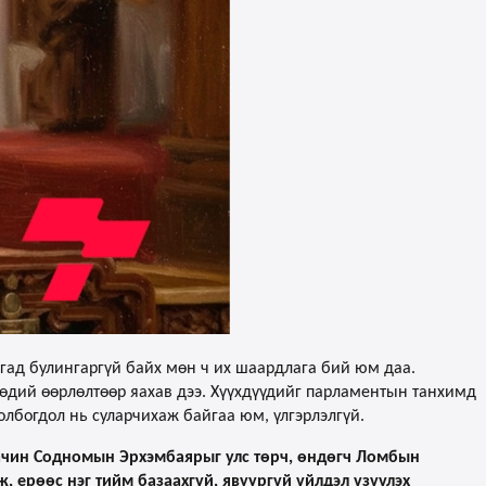
агад булингаргүй байх мөн ч их шаардлага бий юм даа.
р төдий өөрлөлтөөр яахав дээ. Хүүхдүүдийг парламентын танхимд
олбогдол нь суларчихаж байгаа юм, үлгэрлэлгүй.
начин Содномын Эрхэмбаярыг улс төрч, өндөгч Ломбын
, ерөөс нэг тийм базаахгүй, явуургүй үйлдэл үзүүлэх