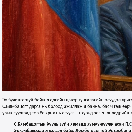
Эх булингаргүй байж л адгийн цэвэр тунгалагийн асуудал яриг
С.Бямбацогт дарга нь болоод ажиллаж л байна, бас ч гэж өөрчл
урьж суулгаад төр ёс ярих нь агуулгын хувьд зөв ч, өнөөдрийн
С.Бямбацогтын Хууль зүйн яаманд хүмүүжүүлж асан П.С
Эрхэмбаяраар л хэлээд байх. Ломбо овогтой Эрхэмбаяр г