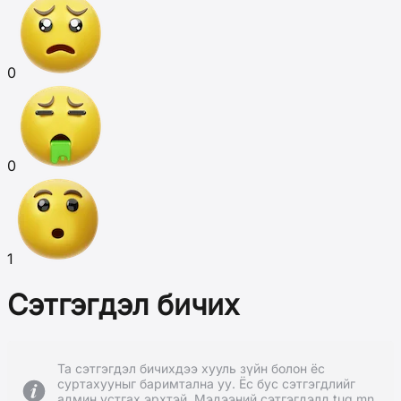
0
0
1
Сэтгэгдэл бичих
Та сэтгэгдэл бичихдээ хууль зүйн болон ёс
суртахууныг баримтална уу. Ёс бус сэтгэгдлийг
админ устгах эрхтэй. Мэдээний сэтгэгдэлд tug.mn