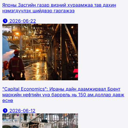
Японы Засгийн газар визний хураамжаа тав дахин
нэмэгдүүлэх шийдвэр гаргажээ
2026-06-22
"Capital Economics": Ираны дайн даамжирвал Брент
маркийн нефтийн үнэ баррель нь 150 ам.доллар давж
өснө
2026-06-12