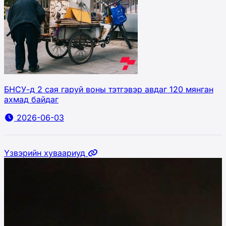
БНСУ-д 2 сая гаруй воны тэтгэвэр авдаг 120 мянган
ахмад байдаг
2026-06-03
Үзвэрийн хуваариуд