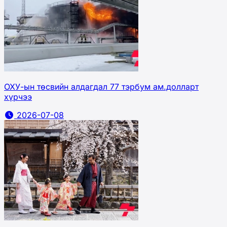
ОХУ-ын төсвийн алдагдал 77 тэрбум ам.долларт
хүрчээ
2026-07-08