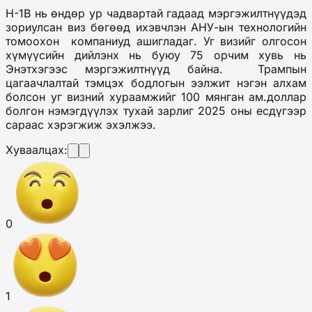
H-1B нь өндөр ур чадвартай гадаад мэргэжилтнүүдэд
зориулсан виз бөгөөд ихэвчлэн АНУ-ын технологийн
томоохон компаниуд ашигладаг. Уг визийг олгосон
хүмүүсийн дийлэнх нь буюу 75 орчим хувь нь
Энэтхэгээс мэргэжилтнүүд байна. Трампын
цагаачлалтай тэмцэх бодлогын ээлжит нэгэн алхам
болсон уг визний хураамжийг 100 мянган ам.доллар
болгон нэмэгдүүлэх тухай зарлиг 2025 оны есдүгээр
сараас хэрэгжиж эхэлжээ.
Хуваалцах:
0
1