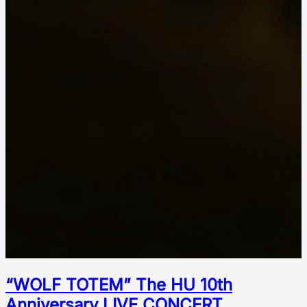
“WOLF TOTEM” The HU 10th
Аnniversary LIVE CONCERT