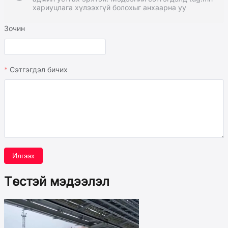
хариуцлага хүлээхгүй болохыг анхаарна уу
Зочин
Сэтгэгдэл бичих
Илгээх
Төстэй мэдээлэл