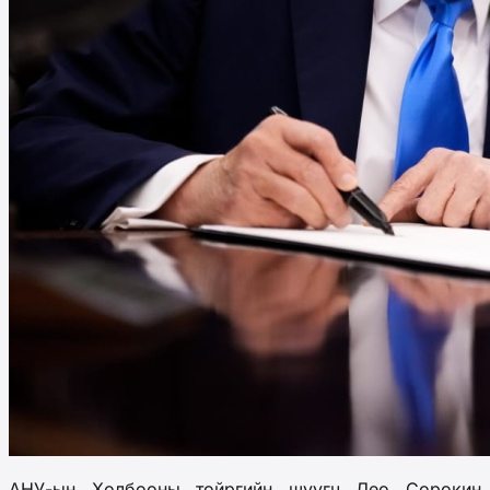
АНУ-ын Холбооны тойргийн шүүгч Лео Сорокин