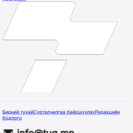
Бидний тухай
Сурталчилгаа байршуулах
Редакцийн
бодлого