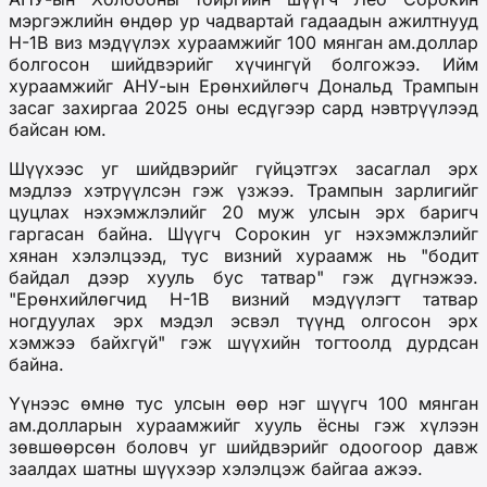
мэргэжлийн өндөр ур чадвартай гадаадын ажилтнууд
H-1B виз мэдүүлэх хураамжийг 100 мянган ам.доллар
болгосон шийдвэрийг хүчингүй болгожээ. Ийм
хураамжийг АНУ-ын Ерөнхийлөгч Дональд Трампын
засаг захиргаа 2025 оны есдүгээр сард нэвтрүүлээд
байсан юм.
Шүүхээс уг шийдвэрийг гүйцэтгэх засаглал эрх
мэдлээ хэтрүүлсэн гэж үзжээ. Трампын зарлигийг
цуцлах нэхэмжлэлийг 20 муж улсын эрх баригч
гаргасан байна. Шүүгч Сорокин уг нэхэмжлэлийг
хянан хэлэлцээд, тус визний хураамж нь "бодит
байдал дээр хууль бус татвар" гэж дүгнэжээ.
"Ерөнхийлөгчид H-1B визний мэдүүлэгт татвар
ногдуулах эрх мэдэл эсвэл түүнд олгосон эрх
хэмжээ байхгүй" гэж шүүхийн тогтоолд дурдсан
байна.
Үүнээс өмнө тус улсын өөр нэг шүүгч 100 мянган
ам.долларын хураамжийг хууль ёсны гэж хүлээн
зөвшөөрсөн боловч уг шийдвэрийг одоогоор давж
заалдах шатны шүүхээр хэлэлцэж байгаа ажээ.