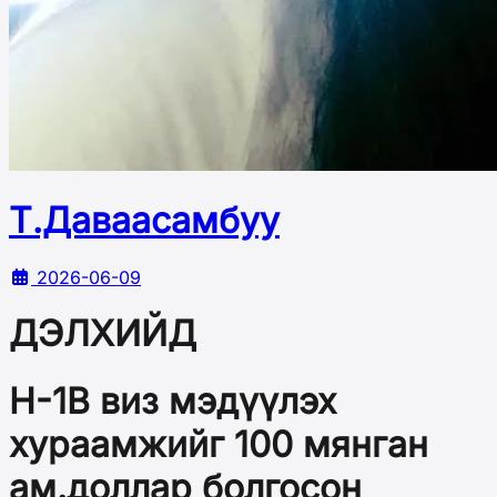
Т.Даваасамбуу
2026-06-09
ДЭЛХИЙД
H-1B виз мэдүүлэх
хураамжийг 100 мянган
ам.доллар болгосон