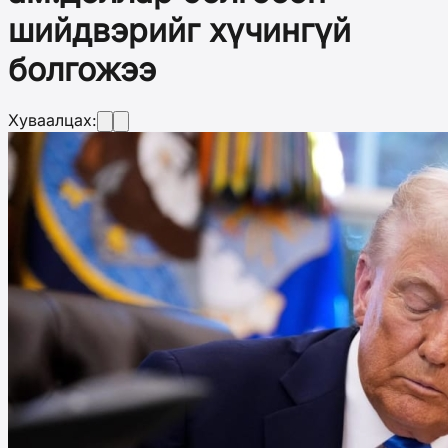
шийдвэрийг хүчингүй
болгожээ
Хуваалцах: