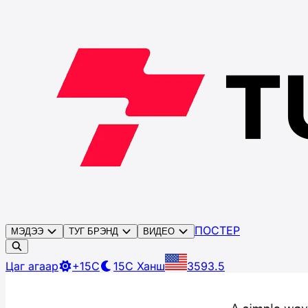
ПОСТЕР
МЭДЭЭ
ТУГ БРЭНД
ВИДЕО
Цаг агаар
+15C
15C
Ханш
3593.5