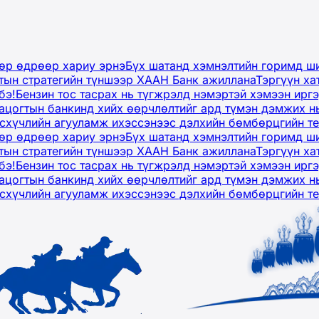
дөр өдрөөр хариу эрнэ
Бүх шатанд хэмнэлтийн горимд ши
тын стратегийн түншээр ХААН Банк ажиллана
Тэргүүн ха
бэ!
Бензин тос тасрах нь түгжрэлд нэмэртэй хэмээн ир
ацогтын банкинд хийх өөрчлөлтийг ард түмэн дэмжих н
рсхүчлийн агууламж ихэссэнээс дэлхийн бөмбөрцгийн т
дөр өдрөөр хариу эрнэ
Бүх шатанд хэмнэлтийн горимд ши
тын стратегийн түншээр ХААН Банк ажиллана
Тэргүүн ха
бэ!
Бензин тос тасрах нь түгжрэлд нэмэртэй хэмээн ир
ацогтын банкинд хийх өөрчлөлтийг ард түмэн дэмжих н
рсхүчлийн агууламж ихэссэнээс дэлхийн бөмбөрцгийн т