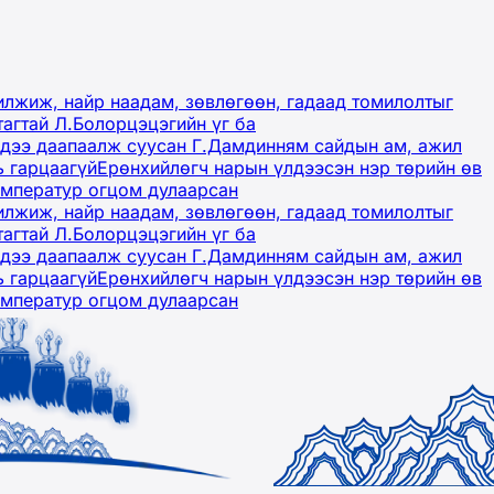
лжиж, найр наадам, зөвлөгөөн, гадаад томилолтыг
тагтай Л.Болорцэцэгийн үг ба
гэдээ даапаалж суусан Г.Дамдинням сайдын ам, ажил
ь гарцаагүй
Ерөнхийлөгч нарын үлдээсэн нэр төрийн өв
емператур огцом дулаарсан
лжиж, найр наадам, зөвлөгөөн, гадаад томилолтыг
тагтай Л.Болорцэцэгийн үг ба
гэдээ даапаалж суусан Г.Дамдинням сайдын ам, ажил
ь гарцаагүй
Ерөнхийлөгч нарын үлдээсэн нэр төрийн өв
емператур огцом дулаарсан