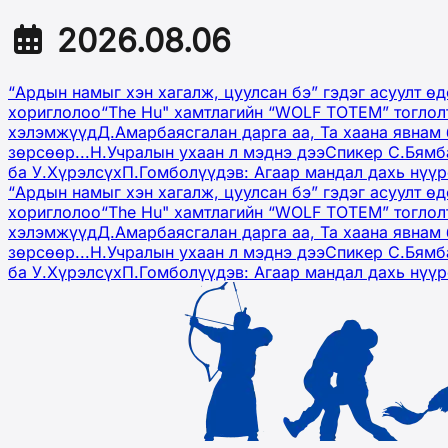
2026.08.06
“Ардын намыг хэн хагалж, цуулсан бэ” гэдэг асуулт ө
хориглолоо
“The Hu" хамтлагийн “WOLF TOTEM” тоглол
хэлэмжүүд
Д.Амарбаясгалан дарга аа, Та хаана явнам 
зөрсөөр...
Н.Учралын ухаан л мэднэ дээ
Спикер С.Бямб
ба У.Хүрэлсүх
П.Гомболүүдэв: Агаар мандал дахь нүү
“Ардын намыг хэн хагалж, цуулсан бэ” гэдэг асуулт ө
хориглолоо
“The Hu" хамтлагийн “WOLF TOTEM” тоглол
хэлэмжүүд
Д.Амарбаясгалан дарга аа, Та хаана явнам 
зөрсөөр...
Н.Учралын ухаан л мэднэ дээ
Спикер С.Бямб
ба У.Хүрэлсүх
П.Гомболүүдэв: Агаар мандал дахь нүү