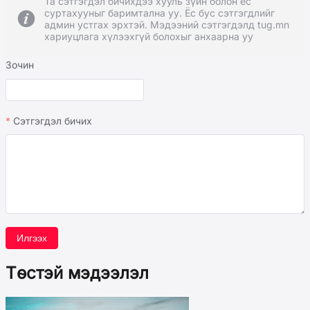
Та сэтгэгдэл бичихдээ хууль зүйн болон ёс
суртахууныг баримтална уу. Ёс бус сэтгэгдлийг
админ устгах эрхтэй. Мэдээний сэтгэгдэлд tug.mn
хариуцлага хүлээхгүй болохыг анхаарна уу
Зочин
Сэтгэгдэл бичих
Илгээх
Төстэй мэдээлэл