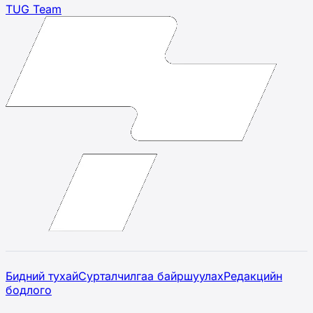
TUG Team
Бидний тухай
Сурталчилгаа байршуулах
Редакцийн
бодлого