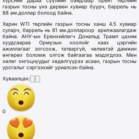
хүрсний дараа сүүлийн байдлаар брент төрлийн
газрын тосны үнэ дөрвөн хувиар буурч, баррель нь
88 ам.доллар болоод байна.
Харин WTI төрлийн газрын тосны ханш 4.5 хувиар
суларч, баррель нь 81 ам.доллароор арилжаалагдаж
байна. АНУ-ын Ерөнхийлөгч Дональд Трамп цахим
хуудсаараа Ормузын хоолойг хаах цэргийн
ажиллагааг зогсоож, татваргүй, чөлөөтэй дамжин
өнгөрөх боломж олгож байгаагаа мэдэгдлээ. Мөн
хөлөг онгоцнуудыг хөдөлгүүрээ асаан, газрын тосны
урсгалыг сэргээхийг уриалсан байна.
Хуваалцах:
0