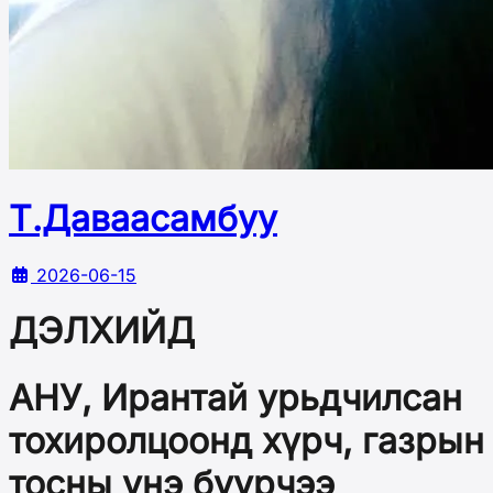
Т.Даваасамбуу
2026-06-15
ДЭЛХИЙД
АНУ, Ирантай урьдчилсан
тохиролцоонд хүрч, газрын
тосны үнэ буурчээ