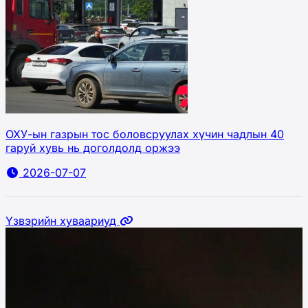
ОХУ-ын газрын тос боловсруулах хүчин чадлын 40
гаруй хувь нь доголдолд оржээ
2026-07-07
Үзвэрийн хуваариуд