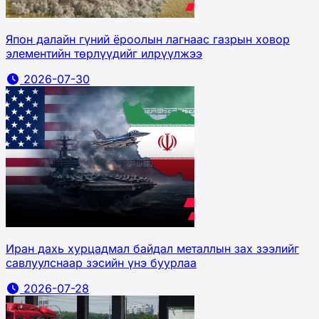
Япон далайн гүний ёроолын лагнаас газрын ховор
элементийн төрлүүдийг илрүүлжээ
2026-07-30
Иран дахь хурцадмал байдал металлын зах зээлийг
савлуулснаар зэсийн үнэ буурлаа
2026-07-28