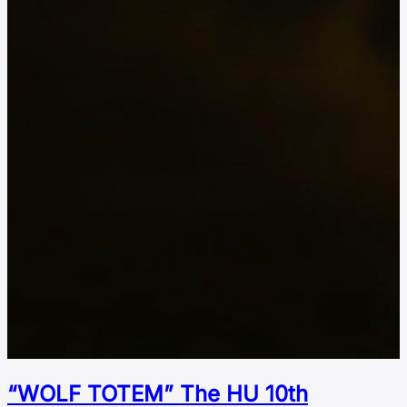
“WOLF TOTEM” The HU 10th