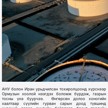
АНУ болон Иран урьдчилсан тохиролцоонд хүрснээр
Ормузын хоолой нээгдэх боломж бүрдэж, газрын
тосны үнэ буурчээ. Өнгөрсөн долоо хоногийн
хаалтаар сүүлийн гурван сарын доод түвшинд