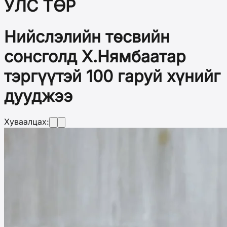
УЛС ТӨР
Нийслэлийн төсвийн
сонсголд Х.Нямбаатар
тэргүүтэй 100 гаруй хүнийг
дууджээ
Хуваалцах: