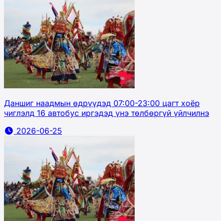
Даншиг наадмын өдрүүдэд 07:00-23:00 цагт хоёр
чиглэлд 16 автобус иргэдэд үнэ төлбөргүй үйлчилнэ
2026-06-25