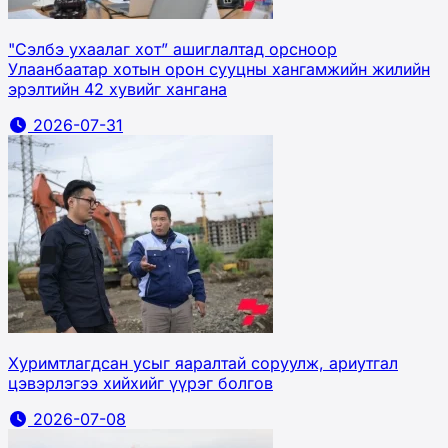
"Сэлбэ ухаалаг хот” ашиглалтад орсноор
Улаанбаатар хотын орон сууцны хангамжийн жилийн
эрэлтийн 42 хувийг хангана
2026-07-31
Хуримтлагдсан усыг яаралтай соруулж, ариутгал
цэвэрлэгээ хийхийг үүрэг болгов
2026-07-08