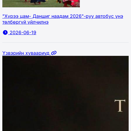
"Хүрээ цам- Даншиг наадам 2026"-руу автобус үнэ
төлбөргүй үйлчилнэ
2026-06-19
Үзвэрийн хуваариуд