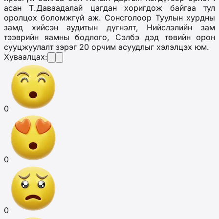
асан Т.Даваадалай цагдан хоригдож байгаа тул
оролцох боломжгүй аж. Сонсголоор Туулын хурдны
замд хийсэн аудитын дүгнэлт, Нийслэлийн зам
тээврийн яамны бодлого, Сэлбэ дэд төвийн орон
сууцжуулалт зэрэг 20 орчим асуудлыг хэлэлцэх юм.
Хуваалцах:
0
0
0