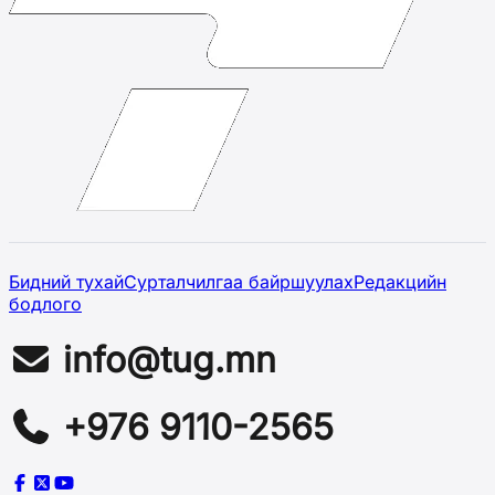
Бидний тухай
Сурталчилгаа байршуулах
Редакцийн
бодлого
info@tug.mn
+976 9110-2565