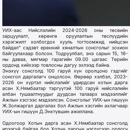
УИХ-аас Нийслэлийн 2024-2026 оны төсвийн
зарцуулалт, хөрөнгө оруулалтын төслүүдийн
хэрэгжилт холбогдох хууль тогтоомжид нийцсэн
байдал" сэдэвт ерөнхий хяналтын сонсголыг зохион
байгуулахаар болсон. Тодруулбал, энэ сарын 15, 16-
ны даваа, мягмар гарагийн 09.00 цагаас Төрийн
ордонд хийхээр товлосны дагуу эхлээд байна.
Энэхүү сонсголд 100 гаруй хүн оролцоно гэдгийг
сонсгол даргалагч онцолсон. Өөрөөр хэлбэл, 2023-
2026 он хүртэл нийслэлийг удирдсан хотын дарга
асан Х.Нямбаатар тэргүүтэй 100 гаруй нийслэлийн
албан тушаалтнуудыг дуудсан талаарх мэдээллийг
Ажлын хэсгээс мэдээлсэн. Сонсголыг УИХ-ын гишүүн
Ж.Золжаргал даргалах бол Ажлын хэсгийн ахлагчаар
УИХ-ын гишүүн Д.Энхтүвшин ажиллана.
Одоогоор Хотын дарга асан Х.Нямбаатар сонсголд
ирээгүй байгаа бол Хотын даргын нэгдүгээр орлогч