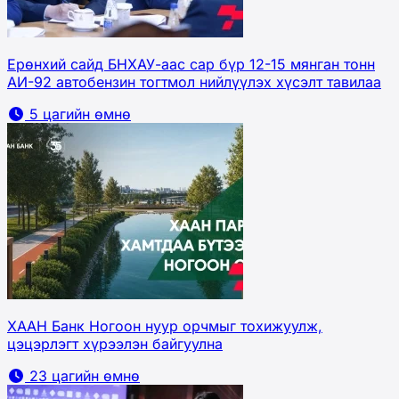
Ерөнхий сайд БНХАУ-аас сар бүр 12-15 мянган тонн
АИ-92 автобензин тогтмол нийлүүлэх хүсэлт тавилаа
5 цагийн өмнө
ХААН Банк Ногоон нуур орчмыг тохижуулж,
цэцэрлэгт хүрээлэн байгуулна
23 цагийн өмнө