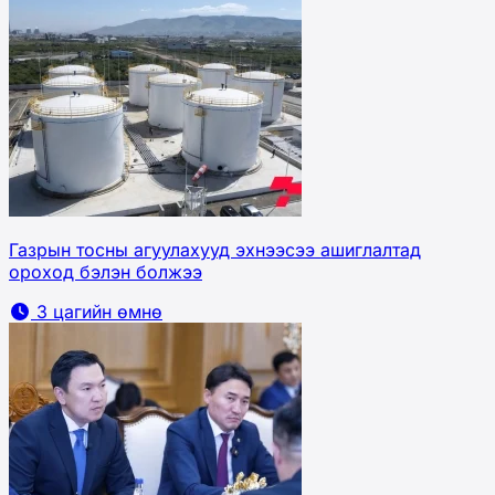
Газрын тосны агуулахууд эхнээсээ ашиглалтад
ороход бэлэн болжээ
3 цагийн өмнө