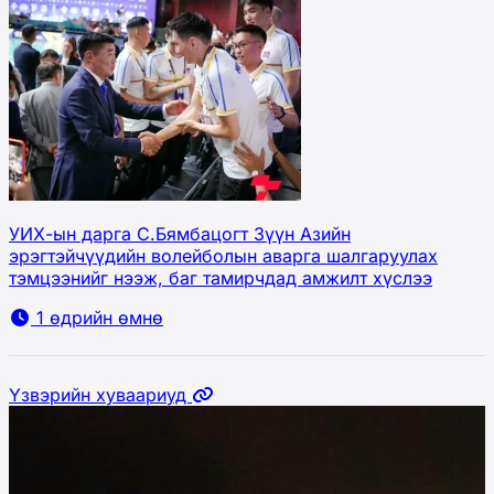
УИХ-ын дарга С.Бямбацогт Зүүн Азийн
эрэгтэйчүүдийн волейболын аварга шалгаруулах
тэмцээнийг нээж, баг тамирчдад амжилт хүслээ
1 өдрийн өмнө
Үзвэрийн хуваариуд