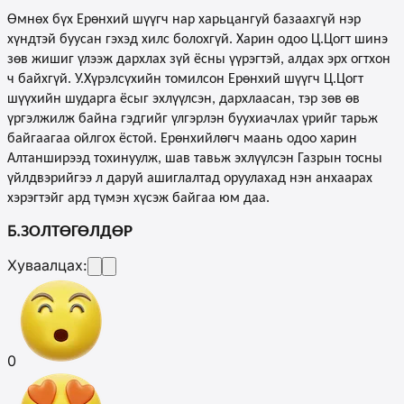
Өмнөх бүх Ерөнхий шүүгч нар харьцангуй базаахгүй нэр
хүндтэй буусан гэхэд хилс болохгүй. Харин одоо Ц.Цогт шинэ
зөв жишиг үлээж дархлах зүй ёсны үүрэгтэй, алдах эрх огтхон
ч байхгүй. У.Хүрэлсүхийн томилсон Ерөнхий шүүгч Ц.Цогт
шүүхийн шударга ёсыг эхлүүлсэн, дархлаасан, тэр зөв өв
үргэлжилж байна гэдгийг үлгэрлэн буухиачлах үрийг тарьж
байгаагаа ойлгох ёстой. Ерөнхийлөгч маань одоо харин
Алтанширээд тохинуулж, шав тавьж эхлүүлсэн Газрын тосны
үйлдвэрийгээ л даруй ашиглалтад оруулахад нэн анхаарах
хэрэгтэйг ард түмэн хүсэж байгаа юм даа.
Б.
ЗОЛТӨГӨЛДӨР
Хуваалцах:
0