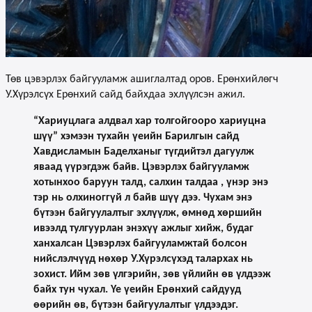
Төв цэвэрлэх байгууламж ашиглалтад оров. Ерөнхийлөгч
У.Хүрэлсүх Ерөнхий сайд байхдаа эхлүүлсэн ажил.
“Хариуцлага алдвал хар толгойгооро хариуцна
шүү” хэмээн тухайн үеийн Барилгын сайд
Хавдисламын Баделханыг түгдийтэл дагуулж
яваад үүрэгдэж байв. Цэвэрлэх байгууламж
хотынхоо баруун талд, салхин талдаа , үнэр энэ
тэр нь олхиноггүй л байв шүү дээ. Чухам энэ
бүтээн байгуулалтыг эхлүүлж, өмнөд хөршийн
ивээлд тулгуурлан энэхүү ажлыг хийж, будаг
ханхалсан Цэвэрлэх байгууламжтай болсон
нийслэлчүүд нөхөр У.Хүрэлсүхэд талархах нь
зохист. Ийм зөв үлгэрийн, зөв үйлийн өв үлдээж
байх тун чухал. Үе үеийн Ерөнхий сайдууд
өөрийн өв, бүтээн байгуулалтыг үлдээдэг.