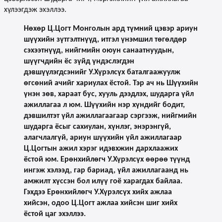
хүлээгдэж эхэллээ.
Нөхөр Ц.Цогт Монголын ард түмний цэвэр ариун
шүүхийн зүтгэлтнүүд, итгэл үнэмшил төгөлдөр
сэхээтнүүд, нийгмийн оюун санаатнуудын,
шүүгчдийн ёс зүйд үндэслэгдэн
дэвшүүлэгдсэнийг У.Хүрэлсүх баталгаажуулж
өгсөний ачийг хариулах ёстой. Тэр ач нь Шүүхийн
үнэн зөв, хараат бус, хууль дээдлэх, шударга үйл
ажиллагаа л юм. Шүүхийн нэр хүндийг бодит,
дэвшилтэт үйл ажиллагаагаар сэргээж, нийгмийн
шударга ёсыг сахиулан, хүнлэг, энэрэнгүй,
алагчлалгүй, ариун шүүхийн үйл ажиллагаар
Ц.Цогтын ажил хэрэг идэвхжин дархлаажих
ёстой юм. Ерөнхийлөгч У.Хүрэлсүх өөрөө түүнд
ингэж хэлээд, гар бариад, үйл ажиллагаанд нь
амжилт хүссэн бол илүү гоё харагдах байлаа.
Гэхдээ Ерөнхийлөгч У.Хүрэлсүх хийх ажлаа
хийсэн, одоо Ц.Цогт ажлаа хийсэн шиг хийх
ёстой цаг эхэллээ.