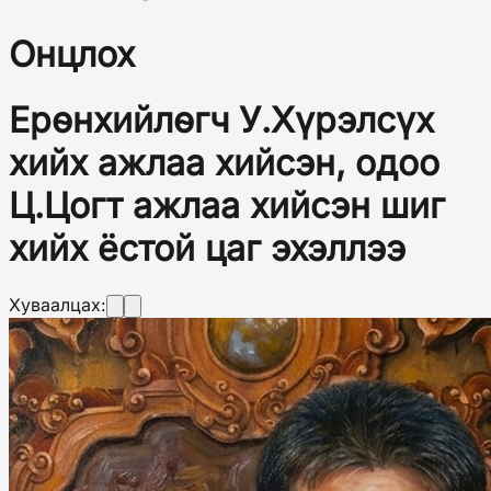
Онцлох
Ерөнхийлөгч У.Хүрэлсүх
хийх ажлаа хийсэн, одоо
Ц.Цогт ажлаа хийсэн шиг
хийх ёстой цаг эхэллээ
Хуваалцах: