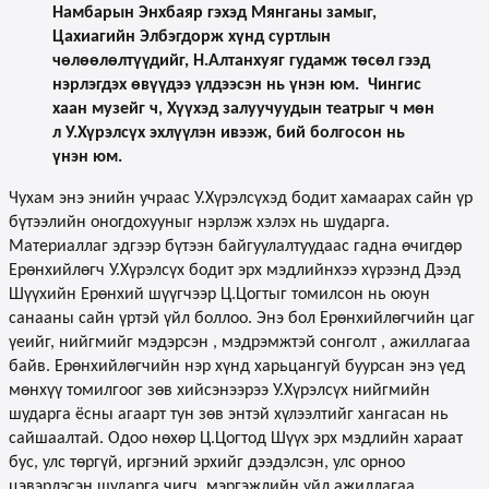
Намбарын Энхбаяр гэхэд Мянганы замыг,
Цахиагийн Элбэгдорж хүнд суртлын
чөлөөлөлтүүдийг, Н.Алтанхуяг гудамж төсөл гээд
нэрлэгдэх өвүүдээ үлдээсэн нь үнэн юм.
Чингис
хаан музейг ч, Хүүхэд залуучуудын театрыг ч мөн
л У.Хүрэлсүх эхлүүлэн ивээж, бий болгосон нь
үнэн юм.
Чухам энэ энийн учраас У.Хүрэлсүхэд бодит хамаарах сайн үр
бүтээлийн оногдохууныг нэрлэж хэлэх нь шударга.
Материаллаг эдгээр бүтээн байгуулалтуудаас гадна өчигдөр
Ерөнхийлөгч У.Хүрэлсүх бодит эрх мэдлийнхээ хүрээнд Дээд
Шүүхийн Ерөнхий шүүгчээр Ц.Цогтыг томилсон нь оюун
санааны сайн үртэй үйл боллоо. Энэ бол Ерөнхийлөгчийн цаг
үеийг, нийгмийг мэдэрсэн , мэдрэмжтэй сонголт , ажиллагаа
байв. Ерөнхийлөгчийн нэр хүнд харьцангуй буурсан энэ үед
мөнхүү томилгоог зөв хийсэнээрээ У.Хүрэлсүх нийгмийн
шударга ёсны агаарт тун зөв энтэй хүлээлтийг хангасан нь
сайшаалтай. Одоо нөхөр Ц.Цогтод Шүүх эрх мэдлийн хараат
бус, улс төргүй, иргэний эрхийг дээдэлсэн, улс орноо
цэвэрлэсэн шударга чигч, мэргэжлийн үйл ажиллагаа