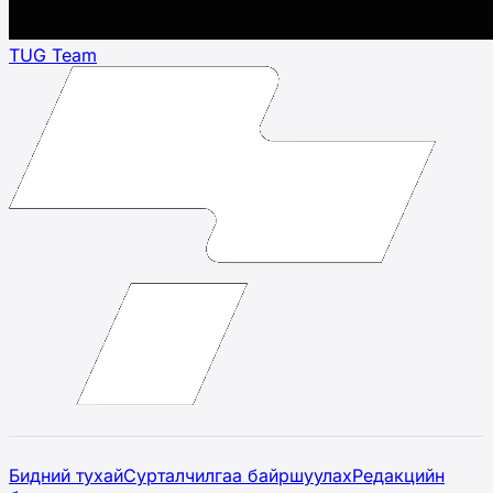
TUG Team
Бидний тухай
Сурталчилгаа байршуулах
Редакцийн