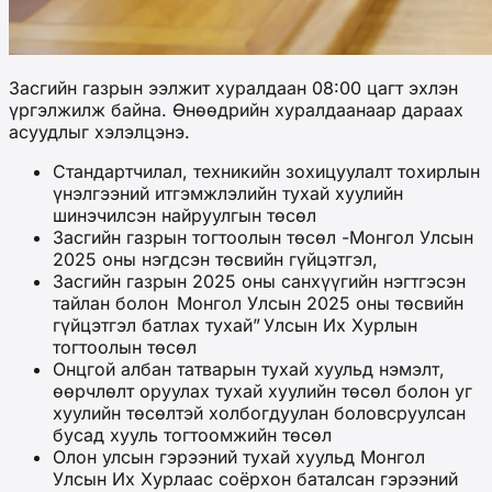
Засгийн газрын ээлжит хуралдаан 08:00 цагт эхлэн
үргэлжилж байна. Өнөөдрийн хуралдаанаар дараах
асуудлыг хэлэлцэнэ.
Стандартчилал, техникийн зохицуулалт тохирлын
үнэлгээний итгэмжлэлийн тухай хуулийн
шинэчилсэн найруулгын төсөл
Засгийн газрын тогтоолын төсөл -Монгол Улсын
2025 оны нэгдсэн төсвийн гүйцэтгэл,
Засгийн газрын 2025 оны санхүүгийн нэгтгэсэн
тайлан болон Монгол Улсын 2025 оны төсвийн
гүйцэтгэл батлах тухай” Улсын Их Хурлын
тогтоолын төсөл
Онцгой албан татварын тухай хуульд нэмэлт,
өөрчлөлт оруулах тухай хуулийн төсөл болон уг
хуулийн төсөлтэй холбогдуулан боловсруулсан
бусад хууль тогтоомжийн төсөл
Олон улсын гэрээний тухай хуульд Монгол
Улсын Их Хурлаас соёрхон баталсан гэрээний