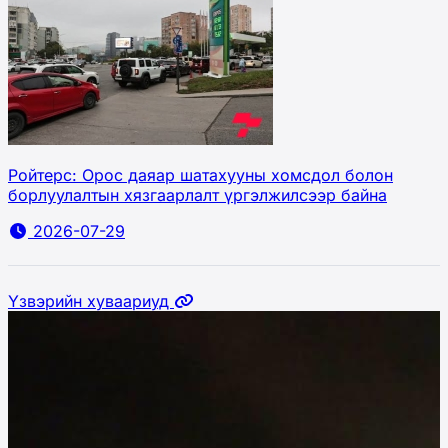
Ройтерс: Орос даяар шатахууны хомсдол болон
борлуулалтын хязгаарлалт үргэлжилсээр байна
2026-07-29
Үзвэрийн хуваариуд