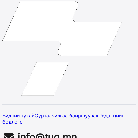
Бидний тухай
Сурталчилгаа байршуулах
Редакцийн
бодлого
info@tug.mn