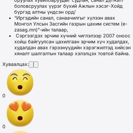
оруулах хувилбаруудыг судлан, санал дүгнэлт
боловсруулах үүрэг бүхий Ажлын хэсэг-Хойд
бүргэд алтны үндсэн орд/
“Иргэдийн санал, санаачилгыг хүлээн авах
Монгол Улсын Засгийн газрын цахим систем (e-
zasag.mn)”-ийн талаар,
Сэргээгдэх эрчим хүчний чиглэлээр 2007 оноос
хойш байгуулсан цахилгаан эрчим хүч худалдах,
худалдан авах гэрээнүүдийн хэрэгжилтэд хийсэн
хяналт шалгалтын талаар хэлэлцэх товтой байна.
Хуваалцах:
0
0