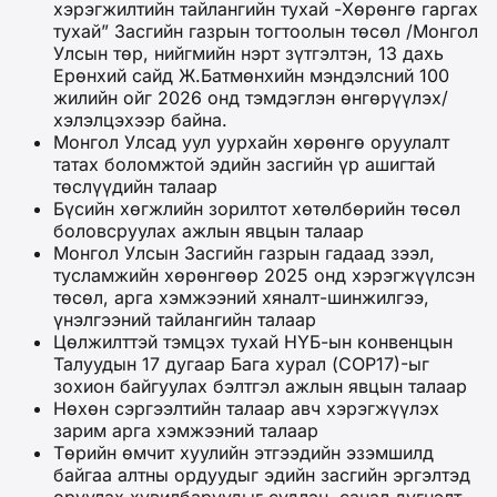
хэрэгжилтийн тайлангийн тухай -Хөрөнгө гаргах
тухай” Засгийн газрын тогтоолын төсөл /Монгол
Улсын төр, нийгмийн нэрт зүтгэлтэн, 13 дахь
Ерөнхий сайд Ж.Батмөнхийн мэндэлсний 100
жилийн ойг 2026 онд тэмдэглэн өнгөрүүлэх/
хэлэлцэхээр байна.
Монгол Улсад уул уурхайн хөрөнгө оруулалт
татах боломжтой эдийн засгийн үр ашигтай
төслүүдийн талаар
Бүсийн хөгжлийн зорилтот хөтөлбөрийн төсөл
боловсруулах ажлын явцын талаар
Монгол Улсын Засгийн газрын гадаад зээл,
тусламжийн хөрөнгөөр 2025 онд хэрэгжүүлсэн
төсөл, арга хэмжээний хяналт-шинжилгээ,
үнэлгээний тайлангийн талаар
Цөлжилттэй тэмцэх тухай НҮБ-ын конвенцын
Талуудын 17 дугаар Бага хурал (СОР17)-ыг
зохион байгуулах бэлтгэл ажлын явцын талаар
Нөхөн сэргээлтийн талаар авч хэрэгжүүлэх
зарим арга хэмжээний талаар
Төрийн өмчит хуулийн этгээдийн эзэмшилд
байгаа алтны ордуудыг эдийн засгийн эргэлтэд