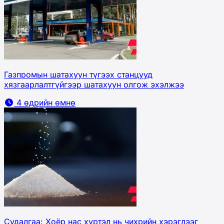
Газпромын шатахуун түгээх станцууд
хязгаарлалтгүйгээр шатахуун олгож эхэлжээ
4 өдрийн өмнө
Судалгаа: Хоёр нас хүртэл нь чихрийн хэрэглээг