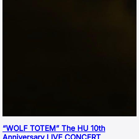
“WOLF TOTEM” The HU 10th
Аnniversary LIVE CONCERT