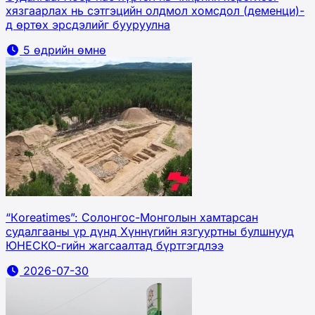
хязгаарлах нь сэтгэцийн олдмол хомсдол (деменци)-
д өртөх эрсдэлийг бууруулна
5 өдрийн өмнө
“Кoreatimes”: Солонгос-Монголын хамтарсан
судалгааны үр дүнд Хүннүгийн язгууртны булшнууд
ЮНЕСКО-гийн жагсаалтад бүртгэгдлээ
2026-07-30