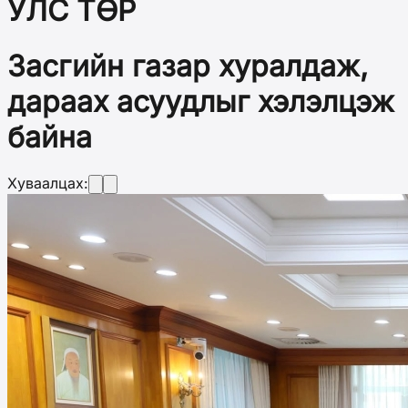
УЛС ТӨР
Засгийн газар хуралдаж,
дараах асуудлыг хэлэлцэж
байна
Хуваалцах: