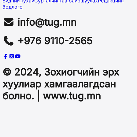
Бидний тухай
Сурталчилгаа байршуулах
Редакцийн
бодлого
info@tug.mn
+976 9110-2565
© 2024, Зохиогчийн эрх
хуулиар хамгаалагдсан
болно. | www.tug.mn