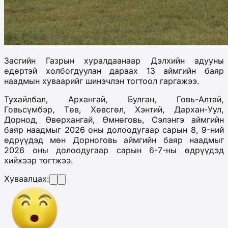
Засгийн Газрын хуралдаанаар Дэлхийн адууны
өдөртэй холбогдуулан дараах 13 аймгийн баяр
наадмын хуваарийг шинэчлэн тогтоол гаргажээ.
Тухайлбал, Архангай, Булган, Говь-Алтай,
Говьсүмбэр, Төв, Хөвсгөл, Хэнтий, Дархан-Уул,
Дорнод, Өвөрхангай, Өмнөговь, Сэлэнгэ аймгийн
баяр наадмыг 2026 оны долоодугаар сарын 8, 9-ний
өдрүүдэд мөн Дорноговь аймгийн баяр наадмыг
2026 оны долоодугаар сарын 6-7-ны өдрүүдэд
хийхээр тогтжээ.
Хуваалцах: