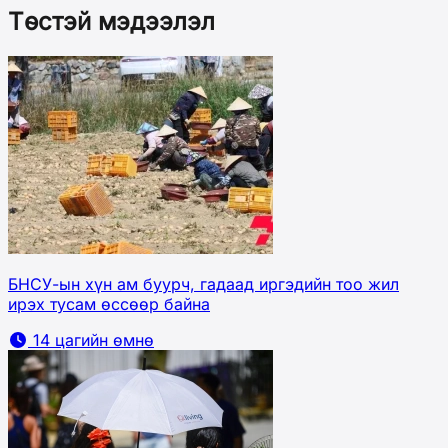
Төстэй мэдээлэл
БНСУ-ын хүн ам буурч, гадаад иргэдийн тоо жил
ирэх тусам өссөөр байна
14 цагийн өмнө