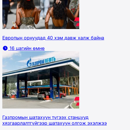
Европын орнуудад 40 хэм давж халж байна
16 цагийн өмнө
Газпромын шатахуун түгээх станцууд
хязгаарлалтгүйгээр шатахуун олгож эхэлжээ