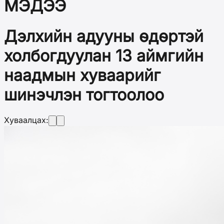
МЭДЭЭ
Дэлхийн адууны өдөртэй
холбогдуулан 13 аймгийн
наадмын хуваарийг
шинэчлэн тогтоолоо
Хуваалцах: