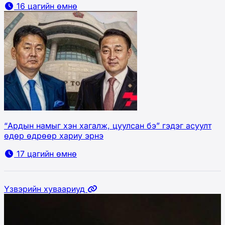
16 цагийн өмнө
“Ардын намыг хэн хагалж, цуулсан бэ” гэдэг асуулт
өдөр өдрөөр хариу эрнэ
17 цагийн өмнө
Үзвэрийн хуваариуд