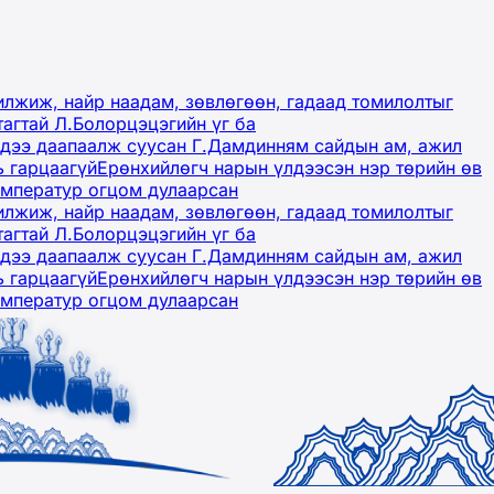
лжиж, найр наадам, зөвлөгөөн, гадаад томилолтыг
тагтай Л.Болорцэцэгийн үг ба
гэдээ даапаалж суусан Г.Дамдинням сайдын ам, ажил
ь гарцаагүй
Ерөнхийлөгч нарын үлдээсэн нэр төрийн өв
емператур огцом дулаарсан
лжиж, найр наадам, зөвлөгөөн, гадаад томилолтыг
тагтай Л.Болорцэцэгийн үг ба
гэдээ даапаалж суусан Г.Дамдинням сайдын ам, ажил
ь гарцаагүй
Ерөнхийлөгч нарын үлдээсэн нэр төрийн өв
емператур огцом дулаарсан