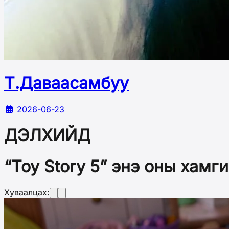
Т.Даваасамбуу
2026-06-23
ДЭЛХИЙД
“Toy Story 5” энэ оны хамг
Хуваалцах: