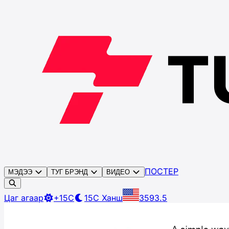
ПОСТЕР
МЭДЭЭ
ТУГ БРЭНД
ВИДЕО
Цаг агаар
+15C
15C
Ханш
3593.5