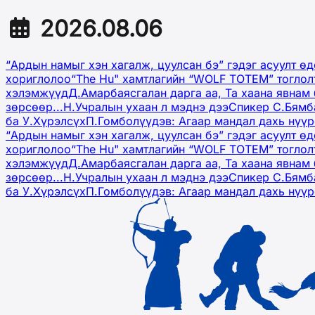
2026.08.06
“Ардын намыг хэн хагалж, цуулсан бэ” гэдэг асуулт ө
хориглолоо
“The Hu" хамтлагийн “WOLF TOTEM” тоглол
хэлэмжүүд
Д.Амарбаясгалан дарга аа, Та хаана явнам 
зөрсөөр...
Н.Учралын ухаан л мэднэ дээ
Спикер С.Бямб
ба У.Хүрэлсүх
П.Гомболүүдэв: Агаар мандал дахь нүү
“Ардын намыг хэн хагалж, цуулсан бэ” гэдэг асуулт ө
хориглолоо
“The Hu" хамтлагийн “WOLF TOTEM” тоглол
хэлэмжүүд
Д.Амарбаясгалан дарга аа, Та хаана явнам 
зөрсөөр...
Н.Учралын ухаан л мэднэ дээ
Спикер С.Бямб
ба У.Хүрэлсүх
П.Гомболүүдэв: Агаар мандал дахь нүү