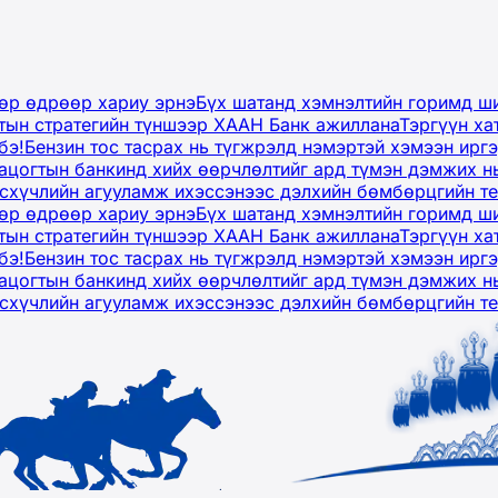
дөр өдрөөр хариу эрнэ
Бүх шатанд хэмнэлтийн горимд ши
тын стратегийн түншээр ХААН Банк ажиллана
Тэргүүн ха
бэ!
Бензин тос тасрах нь түгжрэлд нэмэртэй хэмээн ир
ацогтын банкинд хийх өөрчлөлтийг ард түмэн дэмжих н
рсхүчлийн агууламж ихэссэнээс дэлхийн бөмбөрцгийн т
дөр өдрөөр хариу эрнэ
Бүх шатанд хэмнэлтийн горимд ши
тын стратегийн түншээр ХААН Банк ажиллана
Тэргүүн ха
бэ!
Бензин тос тасрах нь түгжрэлд нэмэртэй хэмээн ир
ацогтын банкинд хийх өөрчлөлтийг ард түмэн дэмжих н
рсхүчлийн агууламж ихэссэнээс дэлхийн бөмбөрцгийн т