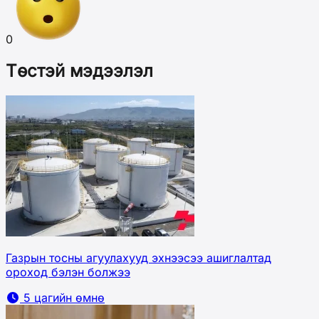
0
Төстэй мэдээлэл
Газрын тосны агуулахууд эхнээсээ ашиглалтад
ороход бэлэн болжээ
5 цагийн өмнө