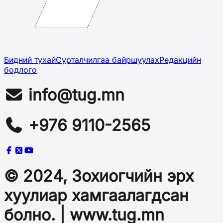
Бидний тухай
Сурталчилгаа байршуулах
Редакцийн
бодлого
info@tug.mn
+976 9110-2565
© 2024, Зохиогчийн эрх
хуулиар хамгаалагдсан
болно. | www.tug.mn