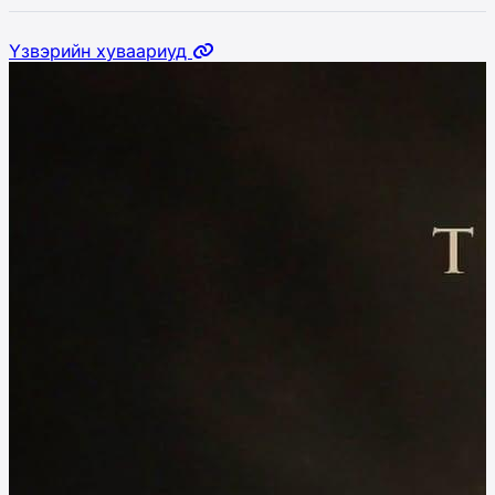
Үзвэрийн хуваариуд