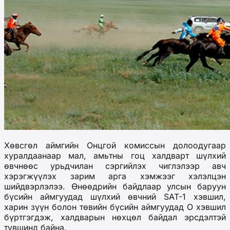
Хөвсгөл аймгийн Онцгой комиссын долоодугаар
хуралдаанаар мал, амьтны гоц халдварт шүлхий
өвчнөөс урьдчилан сэргийлэх чиглэлээр авч
хэрэгжүүлэх зарим арга хэмжээг хэлэлцэн
шийдвэрлэлээ. Өнөөдрийн байдлаар улсын баруун
бүсийн аймгуудад шүлхий өвчний SAT-1 хэвшил,
харин зүүн болон төвийн бүсийн аймгуудад О хэвшил
бүртгэгдэж, халдварын нөхцөл байдал эрсдэлтэй
түвшинд байна.