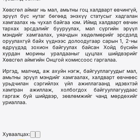
Хөвсгөл аймаг нь мал, амьтны гоц халдварт өвчингүй,
эрүүл бүс нутаг бөгөөд энэхүү статусыг хадгалан
хамгаалах нь чухал байгаа юм. Иймд халдварт өвчин
тархах эрсдэлийг бууруулах, мал сүргийн эрүүл
мэндийг хамгаалах, уяачдын хөдөлмөрийг эрсдэлд
оруулахгүй байх үүднээс долоодугаар сарын 1, 2-ны
өдрүүдэд зохион байгуулах байсан Хойд бүсийн
хурдан морины уралдааныг цуцлах шийдвэрийг
Хөвсгөл аймгийн Онцгой комиссоос гаргалаа.
Иргэд, малчид, аж ахуйн нэгж, байгууллагуудыг мал,
амьтны эрүүл мэндийг хамгаалах, халдварт өвчнөөс
урьдчилан сэргийлэх үйл ажиллагаанд идэвхтэй
хамтран ажиллаж, холбогдох байгууллагуудаас
гаргаж буй шийдвэр, зөвлөмжийг чанд мөрдөхийг
уриаллаа.
Хуваалцах: