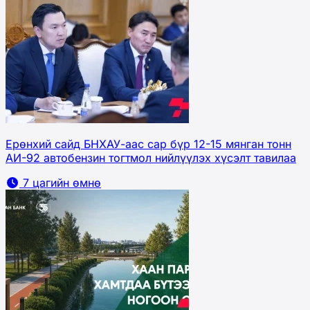
Ерөнхий сайд БНХАУ-аас сар бүр 12-15 мянган тонн
АИ-92 автобензин тогтмол нийлүүлэх хүсэлт тавилаа
7 цагийн өмнө