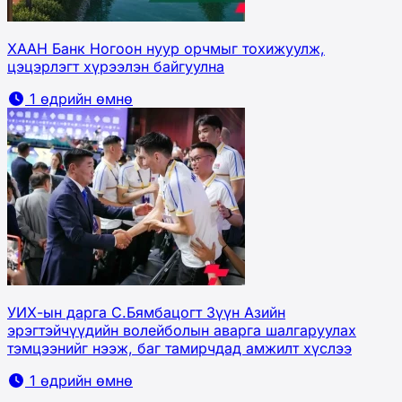
ХААН Банк Ногоон нуур орчмыг тохижуулж,
цэцэрлэгт хүрээлэн байгуулна
1 өдрийн өмнө
УИХ-ын дарга С.Бямбацогт Зүүн Азийн
эрэгтэйчүүдийн волейболын аварга шалгаруулах
тэмцээнийг нээж, баг тамирчдад амжилт хүслээ
1 өдрийн өмнө