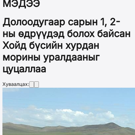
МЭДЭЭ
Долоодугаар сарын 1, 2-
ны өдрүүдэд болох байсан
Хойд бүсийн хурдан
морины уралдааныг
цуцаллаа
Хуваалцах: