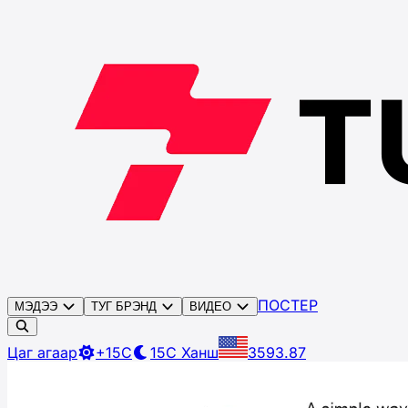
ПОСТЕР
МЭДЭЭ
ТУГ БРЭНД
ВИДЕО
Цаг агаар
+15C
15C
Ханш
3593.87