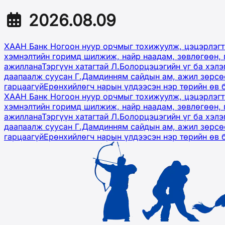
2026.08.09
ХААН Банк Ногоон нуур орчмыг тохижуулж, цэцэрлэгт
хэмнэлтийн горимд шилжиж, найр наадам, зөвлөгөөн, 
ажиллана
Тэргүүн хатагтай Л.Болорцэцэгийн үг ба хэл
даапаалж суусан Г.Дамдинням сайдын ам, ажил зөрсөө
гарцаагүй
Ерөнхийлөгч нарын үлдээсэн нэр төрийн өв 
ХААН Банк Ногоон нуур орчмыг тохижуулж, цэцэрлэгт
хэмнэлтийн горимд шилжиж, найр наадам, зөвлөгөөн, 
ажиллана
Тэргүүн хатагтай Л.Болорцэцэгийн үг ба хэл
даапаалж суусан Г.Дамдинням сайдын ам, ажил зөрсөө
гарцаагүй
Ерөнхийлөгч нарын үлдээсэн нэр төрийн өв 