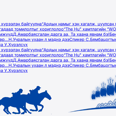
 хүрээлэн байгуулна
“Ардын намыг хэн хагалж, цуулсан 
гадаад томилолтыг хориглолоо
“The Hu" хамтлагийн “W
эмжүүд
Д.Амарбаясгалан дарга аа, Та хаана явнам бэ!
Бе
р...
Н.Учралын ухаан л мэднэ дээ
Спикер С.Бямбацогтын
ба У.Хүрэлсүх
 хүрээлэн байгуулна
“Ардын намыг хэн хагалж, цуулсан 
гадаад томилолтыг хориглолоо
“The Hu" хамтлагийн “W
эмжүүд
Д.Амарбаясгалан дарга аа, Та хаана явнам бэ!
Бе
р...
Н.Учралын ухаан л мэднэ дээ
Спикер С.Бямбацогтын
ба У.Хүрэлсүх