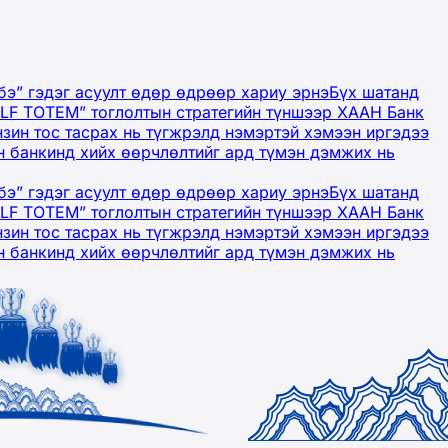
бэ” гэдэг асуулт өдөр өдрөөр хариу эрнэ
Бүх шатанд
OLF TOTEM” тоглолтын стратегийн түншээр ХААН Банк
нзин тос тасрах нь түгжрэлд нэмэртэй хэмээн иргэдээ
 банкинд хийх өөрчлөлтийг ард түмэн дэмжих нь
бэ” гэдэг асуулт өдөр өдрөөр хариу эрнэ
Бүх шатанд
OLF TOTEM” тоглолтын стратегийн түншээр ХААН Банк
нзин тос тасрах нь түгжрэлд нэмэртэй хэмээн иргэдээ
 банкинд хийх өөрчлөлтийг ард түмэн дэмжих нь