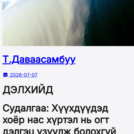
Т.Даваасамбуу
2026-07-07
ДЭЛХИЙД
Судалгаа: Хүүхдүүдэд
хоёр нас хүртэл нь огт
дэлгэц үзүүлж болохгүй