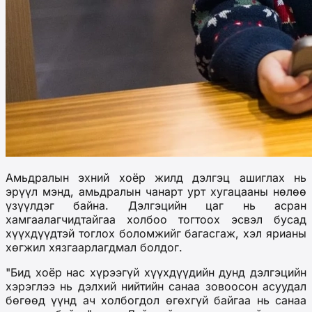
А
мьдралын эхний хоёр жилд дэлгэц ашиглах нь
эрүүл мэнд, амьдралын чанарт урт хугацааны нөлөө
үзүүлдэг
байна
.
Дэлгэцийн цаг нь асран
хамгаалагчидтайгаа холбоо тогтоох эсвэл бусад
хүүхдүүдтэй тоглох боломж
ийг
баг
асгаж
, хэл ярианы
хөгжил хязгаарлагдмал бол
дог
.
"Бид хоёр нас хүрээгүй хүүхдүүдийн дунд дэлгэцийн
хэрэглээ нь дэлхий нийтийн санаа зовоосон асуудал
бөгөөд
үүнд ач холбогдол
өгөхгүй байгаа нь санаа