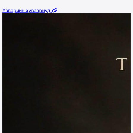
Үзвэрийн хуваариуд