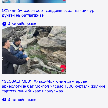
ОХУ-ын бүтээсэн хорт хавдрын эсрэг вакцин үр
дүнтэй нь батлагджээ
4 өдрийн өмнө
“GLOBALTIMES”: Хятад-Монголын хамтарсан
археологийн баг Монгол Улсаас 1300 хүртэлх жилийн
тэртээх руни бичээс илрүүлжээ
4 өдрийн өмнө