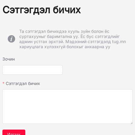
Сэтгэгдэл бичих
Та сэтгэгдэл бичихдээ хууль зүйн болон ёс
суртахууныг баримтална уу. Ёс бус сэтгэгдлийг
админ устгах эрхтэй. Мэдээний сэтгэгдэлд tug.mn
хариуцлага хүлээхгүй болохыг анхаарна уу
Зочин
Сэтгэгдэл бичих
Илгээх