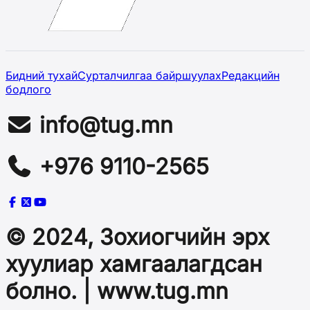
Бидний тухай
Сурталчилгаа байршуулах
Редакцийн
бодлого
info@tug.mn
+976 9110-2565
© 2024, Зохиогчийн эрх
хуулиар хамгаалагдсан
болно. | www.tug.mn