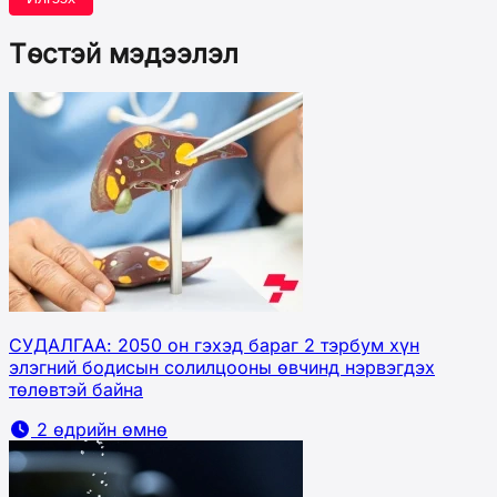
Төстэй мэдээлэл
СУДАЛГАА: 2050 он гэхэд бараг 2 тэрбум хүн
элэгний бодисын солилцооны өвчинд нэрвэгдэх
төлөвтэй байна
2 өдрийн өмнө