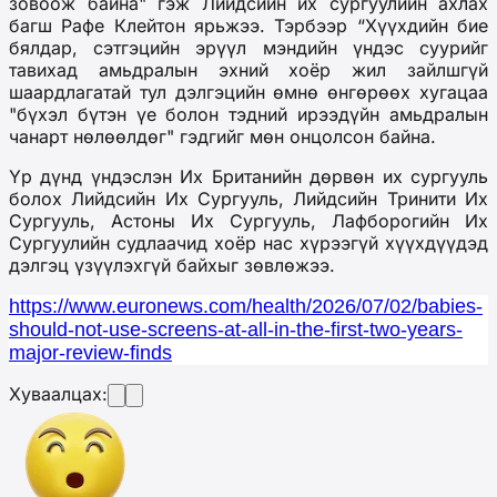
зовоож байна
" гэж Лийдсийн
и
х
с
ургуулийн ахлах
багш Рафе Клейтон
ярьжээ
.
Тэрбээр
“
Хүүхдийн бие
бялдар, сэтгэцийн эрүүл мэндийн үндэс суурийг
тавихад амьдралын эхний хоёр жил зайлшгүй
шаардлагатай тул дэлгэцийн өмнө өнгөрөөх хугацаа
"бүхэл бүтэн үе болон тэдний ирээдүйн амьдралын
чанарт нөлөөлдөг" гэ
дгийг мөн онцолсон байна.
Үр дүнд үндэслэн Их Британийн дөрвөн их сургууль
болох Лийдсийн Их Сургууль, Лийдсийн Тринити Их
Сургууль, Астоны Их Сургууль, Лафборогийн Их
Сургуулийн судлаачид хоёр нас хүрээгүй хүүхдүүд
эд
дэлгэц үзүүлэхгүй байхыг зөвлөжээ
.
https://www.euronews.com/health/2026/07/02/babies-
should-not-use-screens-at-all-in-the-first-two-years-
major-review-finds
Хуваалцах: