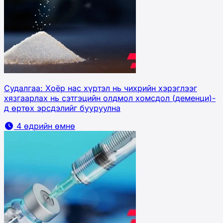
Судалгаа: Хоёр нас хүртэл нь чихрийн хэрэглээг
хязгаарлах нь сэтгэцийн олдмол хомсдол (деменци)-
д өртөх эрсдэлийг бууруулна
4 өдрийн өмнө