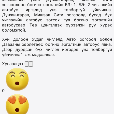
зогсоолоос богино эргэлтийн БЭ: 1, БЭ: 2 чиглэлийн
автобус иргэдэд үнэ төлбөргүй үйлчилнэ.
Дүнжингарав, Мишээл Сити зогсоолд бусад бүх
чиглэлийн автобус зогсох тул богино эргэлтийн
автобусаар Төв цэнгэлдэх хүрээлэн рүү хүрэх
боломжтой.
Хүй долоон худаг чиглэлд Авто зогсоол болон
Давааны зөрлөгөөс богино эргэлтийн автобус явна.
Дээр дурдсан бүх чиглэл иргэдэд үнэ төлбөргүй
үйлчилнэ" гэж мэдээллээ.
Хуваалцах:
0