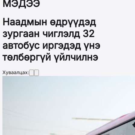
МЭДЭЭ
Наадмын өдрүүдэд
зургаан чиглэлд 32
автобус иргэдэд үнэ
төлбөргүй үйлчилнэ
Хуваалцах: