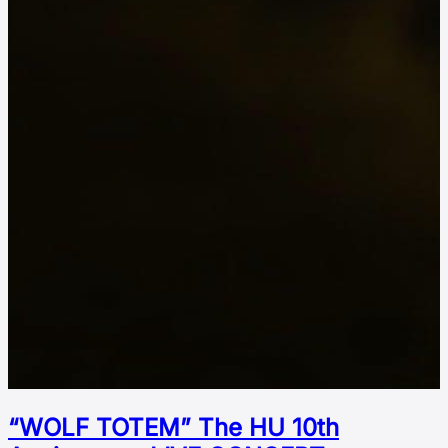
“WOLF TOTEM” The HU 10th