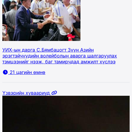
УИХ-ын дарга С.Бямбацогт Зүүн Азийн
эрэгтэйчүүдийн волейболын аварга шалгаруулах
тэмцээнийг нээж, баг тамирчдад амжилт хүслээ
21 цагийн өмнө
Үзвэрийн хуваариуд