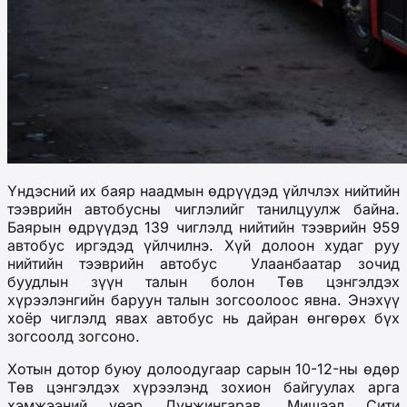
Үндэсний их баяр наадмын өдрүүдэд үйлчлэх нийтийн
тээврийн автобусны чиглэлийг танилцуулж байна.
Баярын өдрүүдэд 139 чиглэлд нийтийн тээврийн 959
автобус иргэдэд үйлчилнэ. Хүй долоон худаг руу
нийтийн тээврийн автобус Улаанбаатар зочид
буудлын зүүн талын болон Төв цэнгэлдэх
хүрээлэнгийн баруун талын зогсоолоос явна. Энэхүү
хоёр чиглэлд явах автобус нь дайран өнгөрөх бүх
зогсоолд зогсоно.
Хотын дотор буюу долоодугаар сарын 10-12-ны өдөр
Төв цэнгэлдэх хүрээлэнд зохион байгуулах арга
хэмжээний үеэр Дүнжингарав, Мишээл Сити