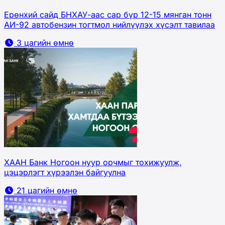
Ерөнхий сайд БНХАУ-аас сар бүр 12-15 мянган тонн
АИ-92 автобензин тогтмол нийлүүлэх хүсэлт тавилаа
3 цагийн өмнө
ХААН Банк Ногоон нуур орчмыг тохижуулж,
цэцэрлэгт хүрээлэн байгуулна
21 цагийн өмнө