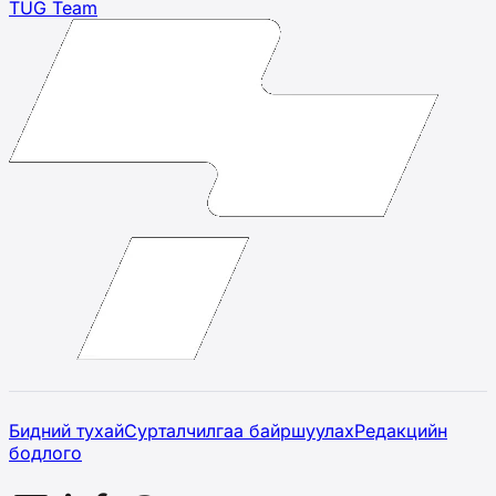
TUG Team
Бидний тухай
Сурталчилгаа байршуулах
Редакцийн
бодлого