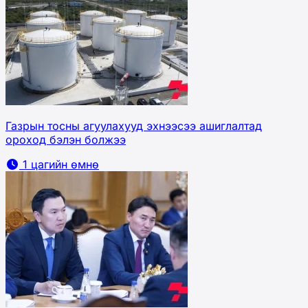
Газрын тосны агуулахууд эхнээсээ ашиглалтад
ороход бэлэн болжээ
1 цагийн өмнө