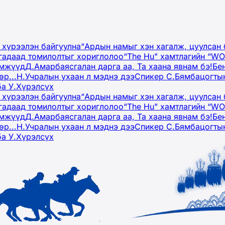
 хүрээлэн байгуулна
“Ардын намыг хэн хагалж, цуулсан 
гадаад томилолтыг хориглолоо
“The Hu" хамтлагийн “W
эмжүүд
Д.Амарбаясгалан дарга аа, Та хаана явнам бэ!
Бе
р...
Н.Учралын ухаан л мэднэ дээ
Спикер С.Бямбацогтын
ба У.Хүрэлсүх
 хүрээлэн байгуулна
“Ардын намыг хэн хагалж, цуулсан 
гадаад томилолтыг хориглолоо
“The Hu" хамтлагийн “W
эмжүүд
Д.Амарбаясгалан дарга аа, Та хаана явнам бэ!
Бе
р...
Н.Учралын ухаан л мэднэ дээ
Спикер С.Бямбацогтын
ба У.Хүрэлсүх