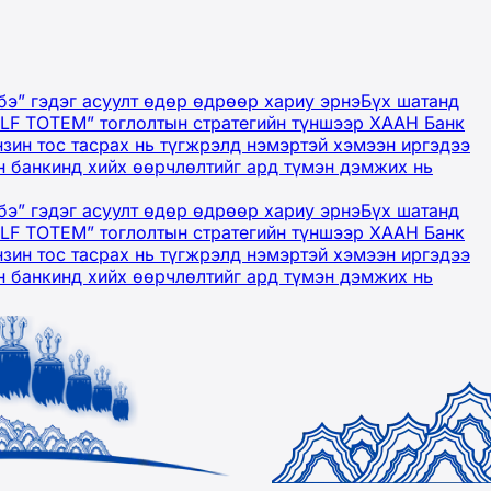
бэ” гэдэг асуулт өдөр өдрөөр хариу эрнэ
Бүх шатанд
OLF TOTEM” тоглолтын стратегийн түншээр ХААН Банк
нзин тос тасрах нь түгжрэлд нэмэртэй хэмээн иргэдээ
 банкинд хийх өөрчлөлтийг ард түмэн дэмжих нь
бэ” гэдэг асуулт өдөр өдрөөр хариу эрнэ
Бүх шатанд
OLF TOTEM” тоглолтын стратегийн түншээр ХААН Банк
нзин тос тасрах нь түгжрэлд нэмэртэй хэмээн иргэдээ
 банкинд хийх өөрчлөлтийг ард түмэн дэмжих нь