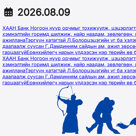
2026.08.09
ХААН Банк Ногоон нуур орчмыг тохижуулж, цэцэрлэгт
хэмнэлтийн горимд шилжиж, найр наадам, зөвлөгөөн, 
ажиллана
Тэргүүн хатагтай Л.Болорцэцэгийн үг ба хэл
даапаалж суусан Г.Дамдинням сайдын ам, ажил зөрсөө
гарцаагүй
Ерөнхийлөгч нарын үлдээсэн нэр төрийн өв 
ХААН Банк Ногоон нуур орчмыг тохижуулж, цэцэрлэгт
хэмнэлтийн горимд шилжиж, найр наадам, зөвлөгөөн, 
ажиллана
Тэргүүн хатагтай Л.Болорцэцэгийн үг ба хэл
даапаалж суусан Г.Дамдинням сайдын ам, ажил зөрсөө
гарцаагүй
Ерөнхийлөгч нарын үлдээсэн нэр төрийн өв 