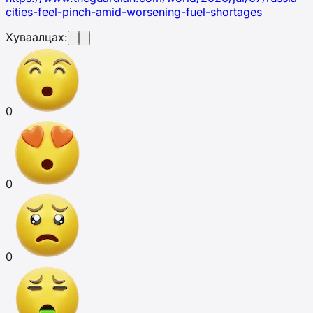
cities-feel-pinch-amid-worsening-fuel-shortages
Хуваалцах:
0
0
0