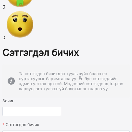
0
0
Сэтгэгдэл бичих
Та сэтгэгдэл бичихдээ хууль зүйн болон ёс
суртахууныг баримтална уу. Ёс бус сэтгэгдлийг
админ устгах эрхтэй. Мэдээний сэтгэгдэлд tug.mn
хариуцлага хүлээхгүй болохыг анхаарна уу
Зочин
Сэтгэгдэл бичих