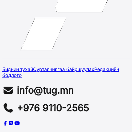
Бидний тухай
Сурталчилгаа байршуулах
Редакцийн
бодлого
info@tug.mn
+976 9110-2565