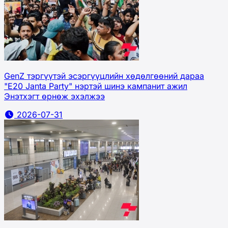
GenZ тэргүүтэй эсэргүүцлийн хөдөлгөөний дараа
"E20 Janta Party" нэртэй шинэ кампанит ажил
Энэтхэгт өрнөж эхэлжээ
2026-07-31