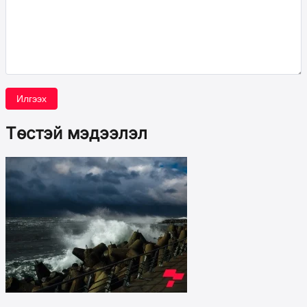
Илгээх
Төстэй мэдээлэл