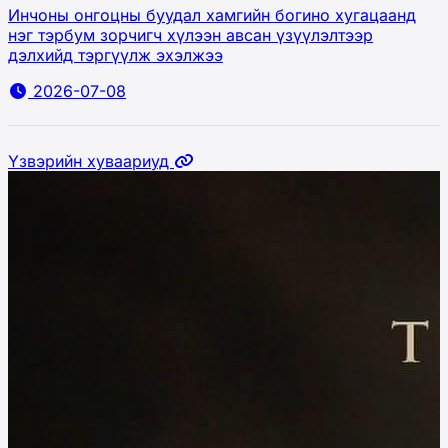
Инчоны онгоцны буудал хамгийн богино хугацаанд
нэг тэрбум зорчигч хүлээн авсан үзүүлэлтээр
дэлхийд тэргүүлж эхэлжээ
2026-07-08
Үзвэрийн хуваариуд