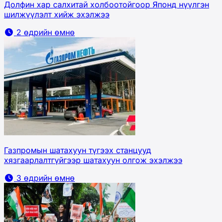
Долфин хар салхитай холбоотойгоор Японд нүүлгэн
шилжүүлэлт хийж эхэлжээ
2 өдрийн өмнө
Газпромын шатахуун түгээх станцууд
хязгаарлалтгүйгээр шатахуун олгож эхэлжээ
3 өдрийн өмнө