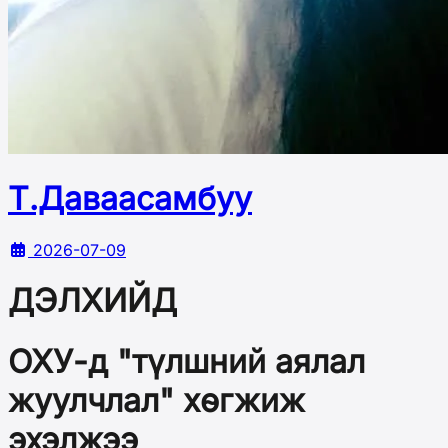
Т.Даваасамбуу
2026-07-09
ДЭЛХИЙД
ОХУ-д "түлшний аялал
жуулчлал" хөгжиж
эхэлжээ