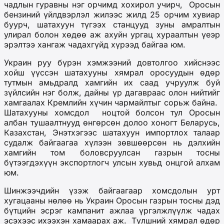
чадлын гуравны нэг орчимд хохирол уч
ирч,
Оросын
бензиний үйлдвэрлэл жилээс жилд 25 орчим хувиар
буурч, шатахуун түгээх станцууд зуны амралтын
улирал болон хөдөө аж ахуйн ургац хураалтын үеэр
эрэлтээ ханг
аж чадахгүйд хүрээд байгаа юм
.
Украин руу бүрэн хэмжээний довтолгоо хийснээс
хойш
үүссэн
шатахууны хямрал оросуудын өдөр
тутмын амьдралд хамгийн их саад учруулж буй
зүйлсийн нэг болж, дайны
үр дагавраас олон нийтийг
хамгаалах Кремлийн хүчин чармайлтыг сорьж байна.
Шатахууны хомсдол
ноцтой болсон тул Оросын
албан тушаалтнууд өнгөрсөн долоо хоногт Беларусь,
Казахстан, Энэтхэгээс шатахуун импортлох талаар
судалж байгаагаа хүлээн зөвшөөрсөн нь дэлхийн
хамгийн том боловсруулсан газрын тосны
бүтээгдэхүүн экспортлогч
улсын хувьд онцгой алхам
юм.
Шинжээчдийн үзэж байгаагаар хомсдолын урт
хугацааны нөлөө нь Украин Оросын газрын тосны дэд
бүтцийн эсрэг кампанит ажлаа үргэлжлүүлж чадах
эсэхээс ихээхэн хамаар
ах аж
.
Т
үлшний хямрал өдөр