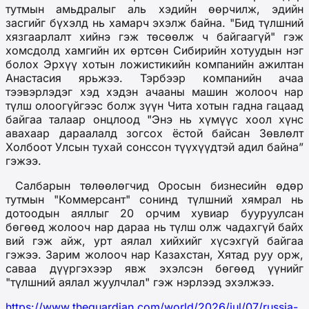
тутмын амьдралыг аль хэдийн өөрчилж, эдийн
засгийг бүхэлд нь хамарч эхэлж байна. "Бид түлшний
хязгаарлалт хийнэ гэж төсөөлж ч байгаагүй" гэж
хомсдолд хамгийн их өртсөн Сибирийн хотуудын нэг
болох Эрхүү хотын ложистикийн компанийн ажилтан
Анастасия
ярьжээ
. Тэр
б
ээр компанийн ачаа
тээвэрлэдэг хэд хэдэн ачааны машин жолооч нар
түлш олоогүйгээс болж зүүн Чита хотын гадна
гацаад
байгаа талаар онцлоод
"Энэ нь хүмүүс хоол хүнс
авахаар дараалалд зогсох ёстой байсан Зөвлөлт
Холбоот Улсын тухай сонссон түүхүүдтэй адил
байна”
гэжээ
.
Салбарын төлөөлөгчид Оросын бизнесийн өдөр
тутмын "Коммерсант" сонинд түлшний хямрал нь
дотоодын
аяллыг 20 орчим хувиар бууруулсан
бөгөөд жолооч нар дараа нь түлш олж чадахгүй байх
вий гэж айж, урт аялал хийхийг хүсэхгүй байгаа
гэж
ээ
. Зарим жолооч нар Казахстан, Хятад руу орж,
саваа дүүргэхээр явж эхэлсэн бөгөөд
үүнийг
"түлшний аялал жуулчлал"
гэж нэрлээд эхэлжээ
.
https://www.theguardian.com/world/2026/jul/07/russia-