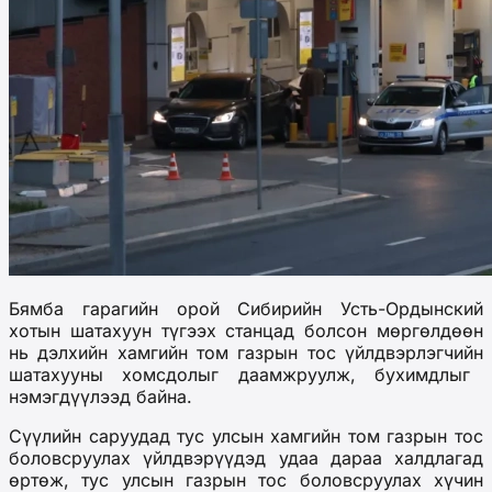
Бямба гарагийн орой Сибирийн Усть-Ордынский
хотын шатахуун түгээх станцад болсон мөргөлдөөн
нь дэлхийн хамгийн том газрын тос үйлдвэрлэгч
ийн
шатахууны хомсд
олыг даамжруулж,
бухимдлыг
нэмэгдүүлээд байна
.
Сүүлийн саруудад тус улсын хамгийн том газрын тос
боловсруулах үйлдвэрүүдэд удаа дараа халдлага
д
өртөж
, тус улсын газрын тос боловсруулах хүчин