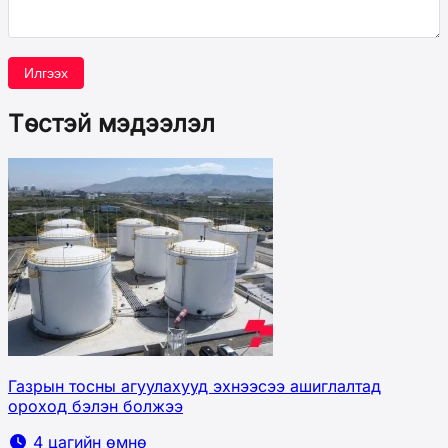
Илгээх
Төстэй мэдээлэл
Газрын тосны агуулахууд эхнээсээ ашиглалтад
ороход бэлэн болжээ
4 цагийн өмнө