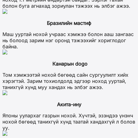
болон буга агнахад зориулан тэжээх нь элбэг ажээ.
Бразилийн мастиф
Маш ууртай нохой учраас хэмжээ болон ааш зангаас
нь болоод зарим нэг оронд тэжээхийг хориглодог
байна.
Канарын dogo
Том хэмжээтэй нохой бөгөөд сайн сургуулилт хийх
хэрэгтэй. Зарим тохиолдолд эдгээр ноход ууртай,
танихгүй хүнд муу хандах нь элбэг ажээ.
Акита-ину
Японы уулархаг газрын нохой. Хүчтэй, эзэндээ үнэнч
нохой бөгөөд танихгүй хүнд таатай хандахгүй л болов
уу.