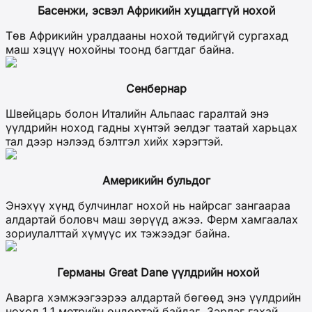
Басенжи, эсвэл Африкийн хуцдаггүй нохой
Төв Африкийн уралдааны нохой төдийгүй сургахад
маш хэцүү нохойны тоонд багтдаг байна.
Сенбернар
Швейцарь болон Италийн Альпаас гаралтай энэ
үүлдрийн ноход гадны хүнтэй эелдэг таатай харьцах
тал дээр нэлээд бэлтгэл хийх хэрэгтэй.
Америкийн бульдог
Энэхүү хүнд булчинлаг нохой нь найрсаг зангаараа
алдартай боловч маш зөрүүд ажээ. Ферм хамгаалах
зориулалттай хүмүүс их тэжээдэг байна.
Германы Great Dane үүлдрийн нохой
Аварга хэмжээгээрээ алдартай бөгөөд энэ үүлдрийн
ноход 1.1 метрийн өндөртэй байдаг. Зэрлэг гахай