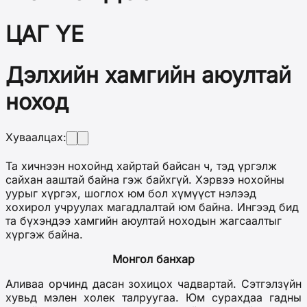
ЦАГ ҮЕ
Дэлхийн хамгийн аюултай
ноход
Хуваалцах:
Та хичнээн нохойнд хайртай байсан ч, тэд үргэлж
сайхан ааштай байна гэж байхгүй. Хэрвээ нохойны
уурыг хүргэх, шоглох юм бол хүмүүст нэлээд
хохирол учруулах магадлалтай юм байна. Ингээд бид
та бүхэндээ хамгийн аюултай ноходын жагсаалтыг
хүргэж байна.
Монгол банхар
Аливаа орчинд дасан зохицох чадвартай. Сэтгэлзүйн
хувьд мэлен холек талруугаа. Юм сурахдаа гадны