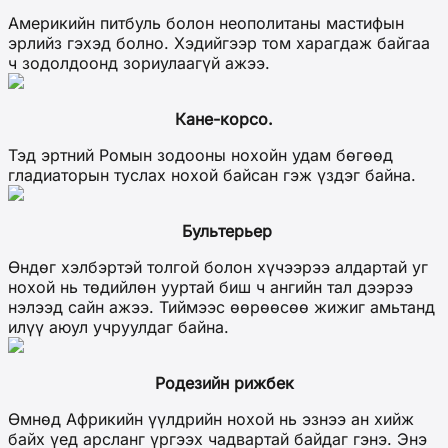
Америкийн питбуль болон неополитаны мастифын
эрлийз гэхэд болно. Хэдийгээр том харагдаж байгаа
ч зодолдоонд зориулаагүй ажээ.
Кане-корсо.
Тэд эртний Ромын зодооны нохойн удам бөгөөд
гладиаторын туслах нохой байсан гэж үздэг байна.
Бультерьер
Өндөг хэлбэртэй толгой болон хүчээрээ алдартай уг
нохой нь төдийлөн ууртай биш ч ангийн тал дээрээ
нэлээд сайн ажээ. Тиймээс өөрөөсөө жижиг амьтанд
илүү аюул учруулдаг байна.
Родезийн рижбек
Өмнөд Африкийн үүлдрийн нохой нь эзнээ ан хийж
байх үед арсланг үргээх чадвартай байдаг гэнэ. Энэ