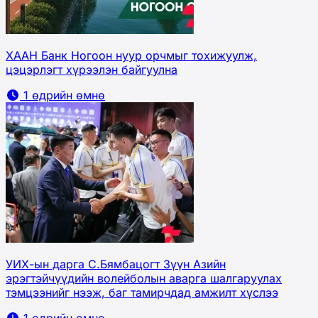
ХААН Банк Ногоон нуур орчмыг тохижуулж,
цэцэрлэгт хүрээлэн байгуулна
1 өдрийн өмнө
УИХ-ын дарга С.Бямбацогт Зүүн Азийн
эрэгтэйчүүдийн волейболын аварга шалгаруулах
тэмцээнийг нээж, баг тамирчдад амжилт хүслээ
1 өдрийн өмнө