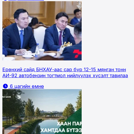
Ерөнхий сайд БНХАУ-аас сар бүр 12-15 мянган тонн
АИ-92 автобензин тогтмол нийлүүлэх хүсэлт тавилаа
6 цагийн өмнө