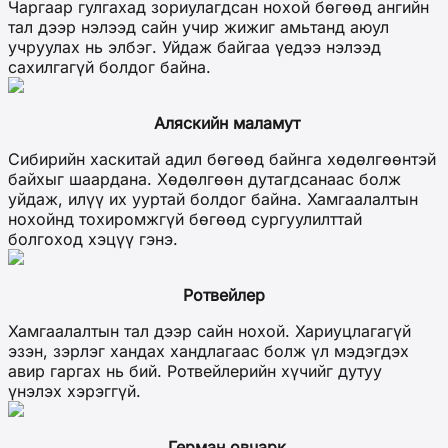
Чаргаар гулгахад зориулагдсан нохой бөгөөд ангийн
тал дээр нэлээд сайн учир жижиг амьтанд аюул
учруулах нь элбэг. Уйдаж байгаа үедээ нэлээд
сахилгагүй болдог байна.
Аляскийн маламут
Сибирийн хаскитай адил бөгөөд байнга хөдөлгөөнтэй
байхыг шаардана. Хөдөлгөөн дутагдсанаас болж
уйдаж, илүү их ууртай болдог байна. Хамгаалалтын
нохойнд тохиромжгүй бөгөөд сургуулилттай
болгоход хэцүү гэнэ.
Ротвейлер
Хамгаалалтын тал дээр сайн нохой. Хариуцлагагүй
эзэн, зэрлэг хандах хандлагаас болж үл мэдэгдэх
авир гаргах нь бий. Ротвейлерийн хүчийг дутуу
үнэлэх хэрэггүй.
Герман овчарк