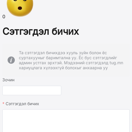
0
Сэтгэгдэл бичих
Та сэтгэгдэл бичихдээ хууль зүйн болон ёс
суртахууныг баримтална уу. Ёс бус сэтгэгдлийг
админ устгах эрхтэй. Мэдээний сэтгэгдэлд tug.mn
хариуцлага хүлээхгүй болохыг анхаарна уу
Зочин
Сэтгэгдэл бичих