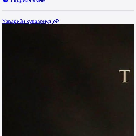
Үзвэрийн хуваариуд