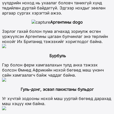
үүлдрийн ноход нь ухаалаг боловч танихгүй хүнд
төдийлөн дуртай байдаггүй. Эдгээр нохдыг зөөлөн
аргаар сургах хэрэгтэй ажээ.
Аргентины dogo
Зэрлэг гахай болон пума агнахад зориулж өсгөн
үржүүлсэн Аргентины цагаан булчинлаг энэ төрлийн
нохойг Их Британид тэжээхийг хориглодог байна.
Бурбуль
Гэр болон ферм хамгаалахын тулд анха тэжээх
болсон Өмнөд Африкийн нохой бөгөөд маш үнэнч
сайн хамгаалагч байж чаддаг байна.
Гуль-донг, эсвэл пакистаны бульдог
Уг хүчтэй зодооны нохой маш ууртай бөгөөд дарахад
маш хэцүү юм байна.