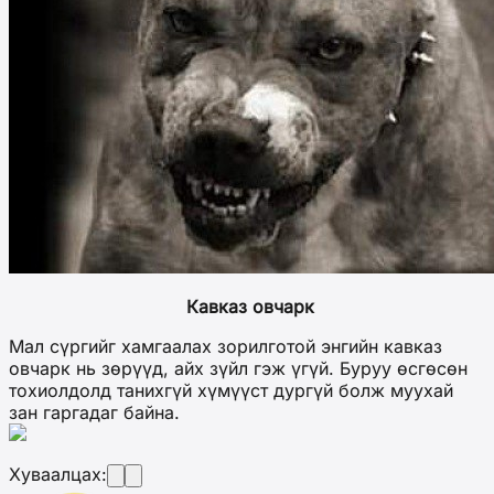
Кавказ овчарк
Мал сүргийг хамгаалах зорилготой энгийн кавказ
овчарк нь зөрүүд, айх зүйл гэж үгүй. Буруу өсгөсөн
тохиолдолд танихгүй хүмүүст дургүй болж муухай
зан гаргадаг байна.
Хуваалцах: