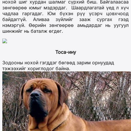
нохой шиг хурдан шалмаг сүрхий биш. Байгалаасаа
зөнгөөрөө юмыг мэдэрдаг. Шаардлагатай үед л хүч
чадлаа гаргадаг. Юм бүхэн рүү үсэрч цовхчоод
байдаггүй. Аливаа зүйлийг зааж сургах гээд
нэмэргүй. Өөрийн зөнгөөрөө амьдардаг нь уугуул
шинжийг нь баталж өгдөг.
Тоса-ину
Зодооны нохой гэгддэг бөгөөд зарим орнуудад
тэжээхийг хориглодог байна.