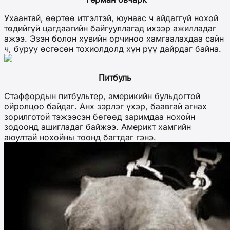
Ухаантай, өөртөө итгэлтэй, юунаас ч айдаггүй нохой
төдийгүй цагдаагийн байгууллагад ихээр ажилладаг
ажээ. Эзэн болон хувийн орчиноо хамгаалахдаа сайн
ч, буруу өсгөсөн тохиолдолд хүн рүү дайрдаг байна.
Питбуль
Стаффордын питбультер, америкийн бульдогтой
ойролцоо байдаг. Анх зэрлэг үхэр, баавгай агнах
зорилготой тэжээсэн бөгөөд заримдаа нохойн
зодоонд ашигладаг байжээ. Америкт хамгийн
аюултай нохойны тоонд багтдаг гэнэ.