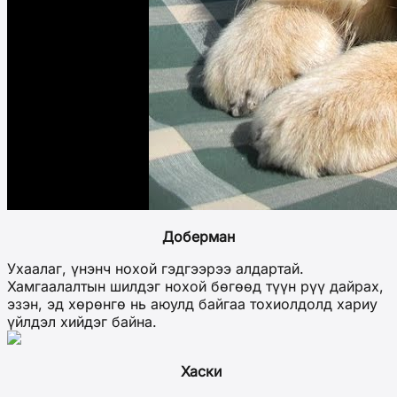
Доберман
Ухаалаг, үнэнч нохой гэдгээрээ алдартай.
Хамгаалалтын шилдэг нохой бөгөөд түүн рүү дайрах,
эзэн, эд хөрөнгө нь аюулд байгаа тохиолдолд хариу
үйлдэл хийдэг байна.
Хаски