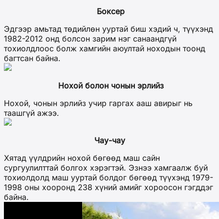
Боксер
Эдгээр амьтад төдийлөн ууртай биш хэдий ч, түүхэнд
1982-2012 онд болсон зарим нэг санаандгүй
тохиолдлоос болж хамгийн аюултай ноходын тоонд
багтсан байна.
Нохой болон чонын эрлийз
Нохой, чонын эрлийз учир гаргах ааш авирыг нь
таашгүй ажээ.
Чау-чау
Хятад үүлдрийн нохой бөгөөд маш сайн
сургуулилттай болгох хэрэгтэй. Эзнээ хамгаалж буй
тохиолдолд маш ууртай болдог бөгөөд түүхэнд 1979-
1998 оны хооронд 238 хүний амийг хороосон гэгддэг
байна.