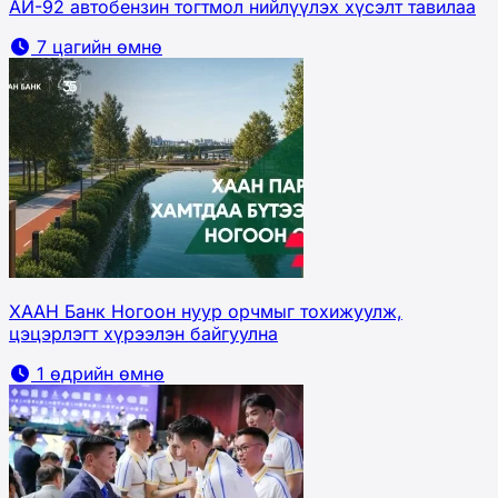
АИ-92 автобензин тогтмол нийлүүлэх хүсэлт тавилаа
7 цагийн өмнө
ХААН Банк Ногоон нуур орчмыг тохижуулж,
цэцэрлэгт хүрээлэн байгуулна
1 өдрийн өмнө