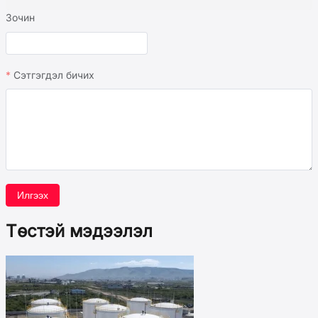
Зочин
Сэтгэгдэл бичих
Илгээх
Төстэй мэдээлэл