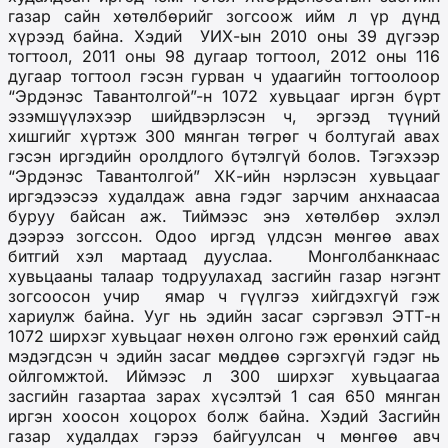
газар сайн хөтөлбөрийг зогсоож ийм л үр дүнд
хүрээд байна. Хэдий УИХ-ын 2010 оны 39 дүгээр
тогтоол, 2011 оны 98 дугаар тогтоол, 2012 оны 116
дугаар тогтоол гэсэн гурван ч удаагийн тогтоолоор
“Эрдэнэс Тавантолгой”-н 1072 хувьцааг иргэн бүрт
эзэмшүүлэхээр шийдвэрлэсэн ч, эргээд түүний
хишгийг хүртэж 300 мянган төгрөг ч болтугай авах
гэсэн иргэдийн оролдлого бүтэлгүй болов. Тэгэхээр
“Эрдэнэс Тавантолгой” ХК-ийн нэрлэсэн хувьцааг
иргэдээсээ худалдаж авна гэдэг зарчим анхнаасаа
буруу байсан аж.
Тиймээс энэ хөтөлбөр эхлэл
дээрээ зогссон.
Одоо иргэд үлдсэн мөнгөө авах
битгий хэл мартаад дууслаа. Монголбанкнаас
хувьцааны талаар тодруулахад засгийн газар нэгэнт
зогсоосон учир ямар ч гүүлгээ хийгдэхгүй гэж
хариулж байна. Ууг нь эдийн засаг сэргэвэл ЭТТ-н
1072 ширхэг хувьцааг нөхөн олгоно гэж ерөнхий сайд
мэдэгдсэн ч эдийн засаг мөддөө сэргэхгүй гэдэг нь
ойлгомжтой. Иймээс л 300 ширхэг хувьцаагаа
засгийн газартаа зарах хүсэлтэй 1 сая 650 мянган
иргэн хоосон хоцорох болж байна. Хэдий Засгийн
газар худалдах гэрээ байгуулсан ч мөнгөө авч