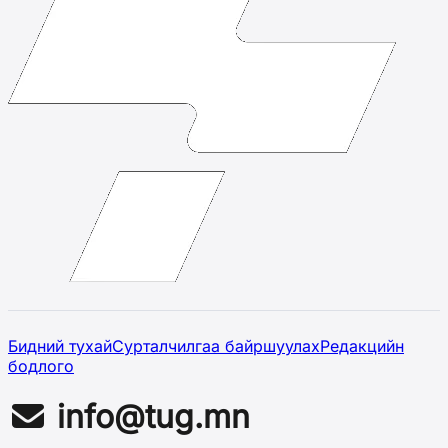
Бидний тухай
Сурталчилгаа байршуулах
Редакцийн
бодлого
info@tug.mn