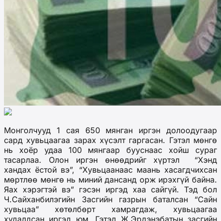
Монголчууд 1 сая 650 мянган иргэн долоодугаар
сард хувьцаагаа зарах хүсэлт гаргасан. Гэтэл мөнгө
нь хоёр удаа 100 мянгаар бууснаас хойш сураг
тасарлаа. Олон иргэн өнөөдрийг хүртэл “Хэнд
хандах ёстой вэ”, “Хувьцаанаас маань хасагдчихсан
мөртлөө мөнгө нь миний дансанд орж ирэхгүй байна.
Яах хэрэгтэй вэ” гэсэн иргэд хаа сайгүй. Тэд бол
Ч.Сайханбилэгийн Засгийн газрын баталсан “Сайн
хувьцаа” хөтөлбөрт хамрагдаж, хувьцаагаа
худалдсан иргэд юм. Гэтэл Ж.Эрдэнэбатын засгийн