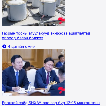
Газрын тосны агуулахууд эхнээсээ ашиглалтад
ороход бэлэн болжээ
4 цагийн өмнө
Ерөнхий сайд БНХАУ-аас сар бүр 12-15 мянган тонн