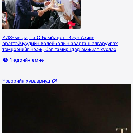
УИХ-ын дарга С.Бямбацогт Зүүн Азийн
эрэгтэйчүүдийн волейболын аварга шалгаруулах
тэмцээнийг нээж, баг тамирчдад амжилт хүслээ
1 өдрийн өмнө
Үзвэрийн хуваариуд