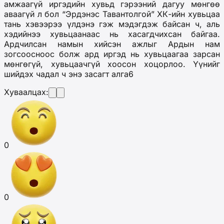
амжаагүй иргэдийн хувьд гэрээний дагуу мөнгөө
аваагүй л бол
“Эрдэнэс Тавантолгой” ХК-ийн хувьцаа
тань хэвээрээ үлдэ
нэ гэж мэдэгдэж байсан ч, аль
хэдийнээ хувьцаанаас нь хасагдчихсан байгаа.
Ардчилсан намын хийсэн ажлыг Ардын нам
зогсоосноос болж ард иргэд нь хувьцаагаа зарсан
мөнгөгүй, хувьцаачгүй хоосон хоцорлоо. Үүнийг
шийдэх чадал ч энэ засагт алга6
Хуваалцах:
0
0