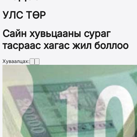
УЛС ТӨР
Сайн хувьцааны сураг
тасраас хагас жил боллоо
Хуваалцах: