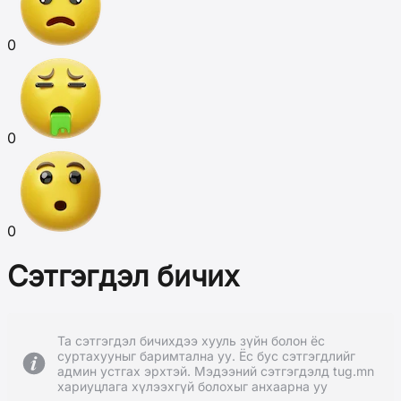
0
0
0
Сэтгэгдэл бичих
Та сэтгэгдэл бичихдээ хууль зүйн болон ёс
суртахууныг баримтална уу. Ёс бус сэтгэгдлийг
админ устгах эрхтэй. Мэдээний сэтгэгдэлд tug.mn
хариуцлага хүлээхгүй болохыг анхаарна уу