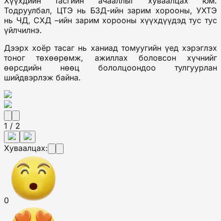
Хүүхдийн тасгийн ачааллыг хуваалцах юм.
Тодруулбал, ЦТЭ нь БЗД-ийн зарим хорооны, УХТЭ
нь ЧД, СХД –ийн зарим хорооны хүүхдүүдэд тус тус
үйлчилнэ.
Дээрх хоёр тасаг нь ханиад томуугийн үед хэрэглэх
тоног төхөөрөмж, ажиллах боловсон хүчнийг
өөрсдийн нөөц бололцоондоо тулгуурлан
шийдвэрлэж байна.
1 / 2
Хуваалцах:
0