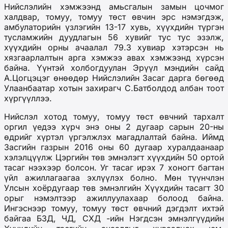
Нийслэлийн хэмжээнд амьсгалын замын цочмог
халдвар, томуу, томуу төст өвчин эрс нэмэгдэж,
амбулаторийн үзлэгийн 13-17 хувь, хүүхдийн түргэн
тусламжийн дуудлагын 56 хувийг тус тус эзэлж,
хүүхдийн орны ачаалал 79.3 хувиар хэтэрсэн нь
хязгаарлалтын арга хэмжээ авах хэмжээнд хүрсэн
байна. Үүнтэй холбогдуулан Эрүүл мэндийн сайд
А.Цогцэцэг өнөөдөр Нийслэлийн Засаг дарга бөгөөд
Улаанбаатар хотын захирагч С.Батболдод албан тоот
хүргүүллээ.
Нийслэл хотод томуу, томуу төст өвчний тархалт
оргил үедээ хүрч энэ оны 2 дугаар сарын 20-ны
өдрийг хүртэл үргэлжлэх магадлалтай байна. Иймд
Засгийн газрын 2016 оны 60 дугаар хуралдаанаар
хэлэлцүүлж Цэргийн төв эмнэлэгт хүүхдийн 50 ортой
тасаг нээхээр болсон. Уг тасаг ирэх 7 хоногт багтан
үйл ажиллагаагаа эхлүүлэх болно. Мөн түүнчлэн
Улсын хоёрдугаар төв эмнэлгийн Хүүхдийн тасагт 30
орыг нэмэлтээр ажиллуулахаар болоод байна.
Ингэснээр томуу, томуу төст өвчний дэгдэлт ихтэй
байгаа БЗД, ЧД, СХД -ийн Нэгдсэн эмнэлгүүдийн