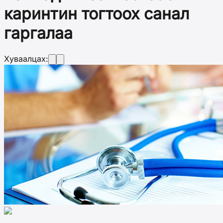
каринтин тогтоох санал
гаргалаа
Хуваалцах: