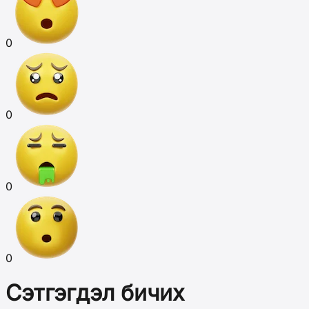
0
0
0
0
Сэтгэгдэл бичих