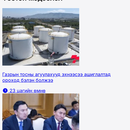
Газрын тосны агуулахууд эхнээсээ ашиглалтад
ороход бэлэн болжээ
23 цагийн өмнө