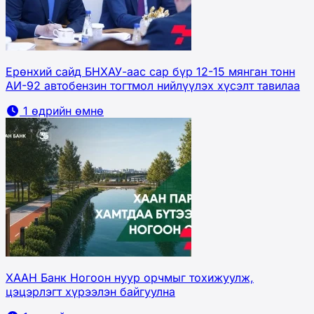
Ерөнхий сайд БНХАУ-аас сар бүр 12-15 мянган тонн
АИ-92 автобензин тогтмол нийлүүлэх хүсэлт тавилаа
1 өдрийн өмнө
ХААН Банк Ногоон нуур орчмыг тохижуулж,
цэцэрлэгт хүрээлэн байгуулна