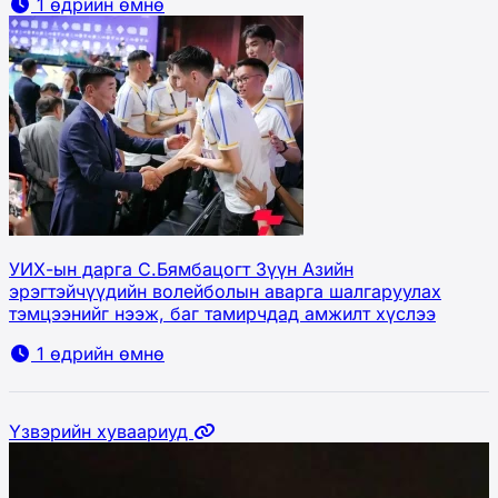
1 өдрийн өмнө
УИХ-ын дарга С.Бямбацогт Зүүн Азийн
эрэгтэйчүүдийн волейболын аварга шалгаруулах
тэмцээнийг нээж, баг тамирчдад амжилт хүслээ
1 өдрийн өмнө
Үзвэрийн хуваариуд