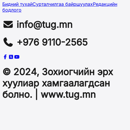
Бидний тухай
Сурталчилгаа байршуулах
Редакцийн
бодлого
info@tug.mn
+976 9110-2565
© 2024, Зохиогчийн эрх
хуулиар хамгаалагдсан
болно. | www.tug.mn