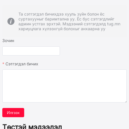
Та сэтгэгдэл бичихдээ хууль зүйн болон ёс
суртахууныг баримтална уу. Ёс бус сэтгэгдлийг
админ устгах эрхтэй. Мэдээний сэтгэгдэлд tug.mn
хариуцлага хүлээхгүй болохыг анхаарна уу
Зочин
Сэтгэгдэл бичих
Илгээх
Төстэй мэдээлэл