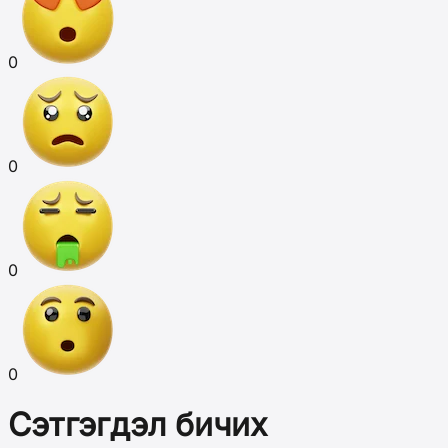
0
0
0
0
Сэтгэгдэл бичих