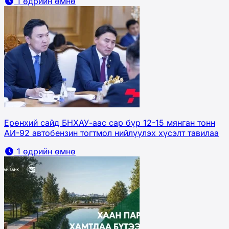
1 өдрийн өмнө
Ерөнхий сайд БНХАУ-аас сар бүр 12-15 мянган тонн
АИ-92 автобензин тогтмол нийлүүлэх хүсэлт тавилаа
1 өдрийн өмнө