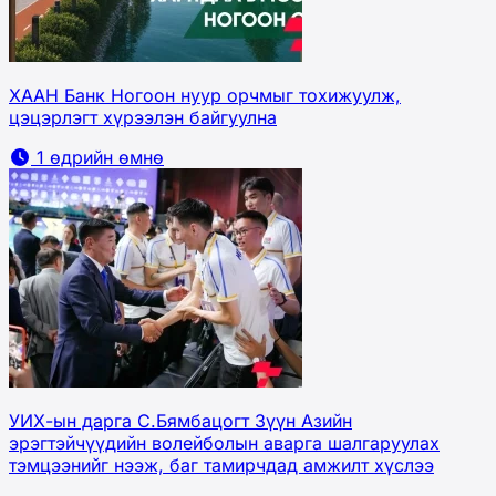
ХААН Банк Ногоон нуур орчмыг тохижуулж,
цэцэрлэгт хүрээлэн байгуулна
1 өдрийн өмнө
УИХ-ын дарга С.Бямбацогт Зүүн Азийн
эрэгтэйчүүдийн волейболын аварга шалгаруулах
тэмцээнийг нээж, баг тамирчдад амжилт хүслээ