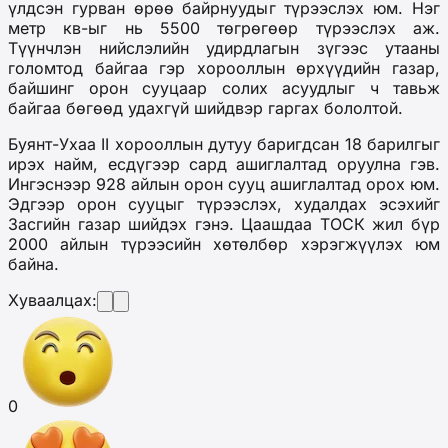
үлдсэн гурван өрөө байрнуудыг түрээслэх юм. Нэг
метр кв-ыг нь 5500 төгрөгөөр түрээслэх аж.
Түүнчлэн нийслэлийн удирдлагын зүгээс утааны
голомтод байгаа гэр хорооллын өрхүүдийн газар,
байшинг орон сууцаар солих асуудлыг ч тавьж
байгаа бөгөөд удахгүй шийдвэр гаргах бололтой.
Буянт-Ухаа II хорооллын дутуу баригдсан 18 барилгыг
ирэх найм, есдүгээр сард ашиглалтад оруулна гэв.
Ингэснээр 928 айлын орон сууц ашиглалтад орох юм.
Эдгээр орон сууцыг түрээслэх, худалдах эсэхийг
Засгийн газар шийдэх гэнэ. Цаашдаа ТОСК жил бүр
2000 айлын түрээсийн хөтөлбөр хэрэгжүүлэх юм
байна.
Хуваалцах:
0