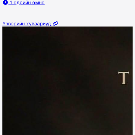
1 өдрийн өмнө
Үзвэрийн хуваариуд