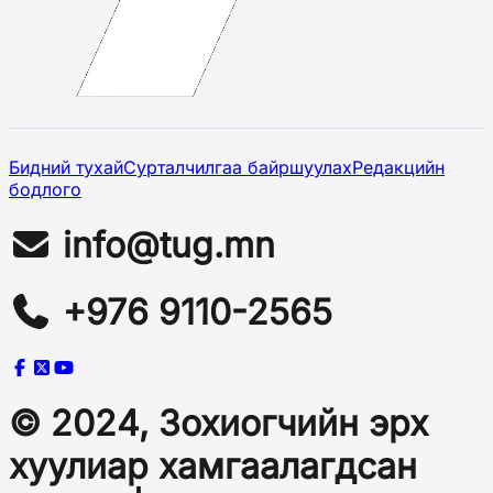
Бидний тухай
Сурталчилгаа байршуулах
Редакцийн
бодлого
info@tug.mn
+976 9110-2565
© 2024, Зохиогчийн эрх
хуулиар хамгаалагдсан