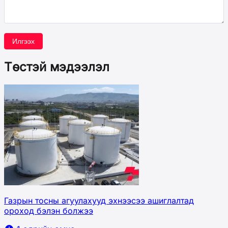
Илгээх
Төстэй мэдээлэл
Газрын тосны агуулахууд эхнээсээ ашиглалтад
ороход бэлэн болжээ