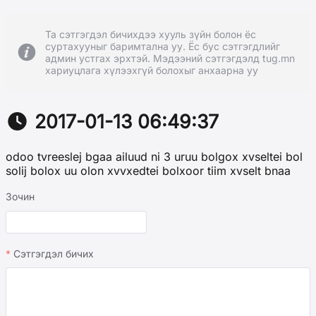
Та сэтгэгдэл бичихдээ хууль зүйн болон ёс
суртахууныг баримтална уу. Ёс бус сэтгэгдлийг
админ устгах эрхтэй. Мэдээний сэтгэгдэлд tug.mn
хариуцлага хүлээхгүй болохыг анхаарна уу
2017-01-13 06:49:37
odoo tvreeslej bgaa ailuud ni 3 uruu bolgox xvseltei bol
solij bolox uu olon xvvxedtei bolxoor tiim xvselt bnaa
Зочин
Сэтгэгдэл бичих