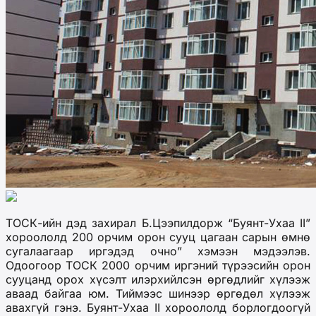
ТОСК-ийн дэд захирал Б.Цээпилдорж “Буянт-Ухаа II”
хороололд 200 орчим орон сууц цагаан сарын өмнө
сугалаагаар иргэдэд очно” хэмээн мэдээлэв.
Одоогоор ТОСК 2000 орчим иргэний түрээсийн орон
сууцанд орох хүсэлт илэрхийлсэн өргөдлийг хүлээж
аваад байгаа юм. Тиймээс шинээр өргөдөл хүлээж
авахгүй гэнэ. Буянт-Ухаа II хороололд борлогдоогүй