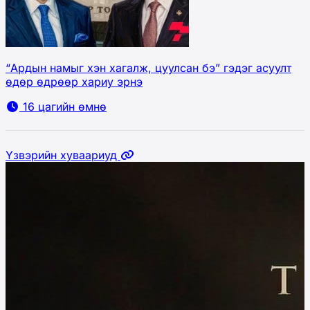
“Ардын намыг хэн хагалж, цуулсан бэ” гэдэг асуулт
өдөр өдрөөр хариу эрнэ
16 цагийн өмнө
Үзвэрийн хуваариуд