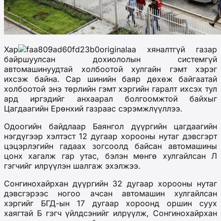
Хар
аа хяналтгүй газар
байршуулсан дохиололын системгүй
автомашинуудтай холбоотой хулгайн гэмт хэрэг
ихсэж байна. Сар шинийн баяр дөхөж байгаатай
холбоотой энэ төрлийн гэмт хэргийн гаралт ихсэх тул
ард иргэдийг анхаарал болгоомжтой байхыг
Цагдаагийн Ерөнхий газраас сэрэмжлүүллээ.
Одоогийн байдлаар Баянгол дүүргийн цагдаагийн
нэгдүгээр хэлтэст 12 дугаар хорооны нутаг дэвсгэрт
цэцэрлэгийн гадаах зогсоолд байсан автомашины
цонх хагалж гар утас, бэлэн мөнгө хулгайлсан Л
гэгчийг илрүүлэн шалгаж эхэлжээ.
Сонгинохайрхан дүүргийн 32 дугаар хорооны нутаг
дэвсгэрээс ногоо ачсан автомашин хулгайлсан
хэргийг БГД-ын 17 дугаар хороонд оршин суух
хаягтай Б гэгч үйлдсэнийг илрүүлж, Сонгинохайрхан