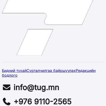
Бидний тухай
Сурталчилгаа байршуулах
Редакцийн
бодлого
info@tug.mn
+976 9110-2565