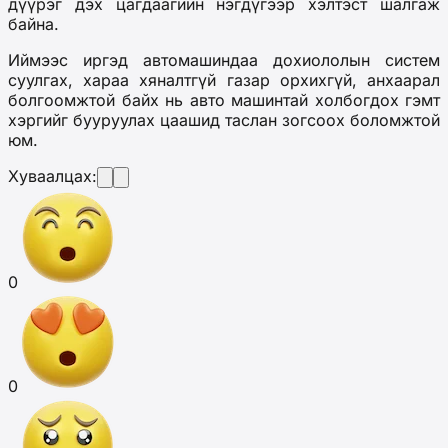
дүүрэг дэх цагдаагийн нэгдүгээр хэлтэст шалгаж
байна.
Иймээс иргэд автомашиндаа дохиололын систем
суулгах, хараа хяналтгүй газар орхихгүй, анхаарал
болгоомжтой байх нь авто машинтай холбогдох гэмт
хэргийг бууруулах цаашид таслан зогсоох боломжтой
юм.
Хуваалцах:
0
0