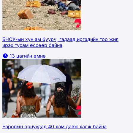
БНСУ-ын хүн ам буурч, гадаад иргэдийн тоо жил
ирэх тусам өссөөр байна
13 цагийн өмнө
Европын орнуудад 40 хэм давж халж байна