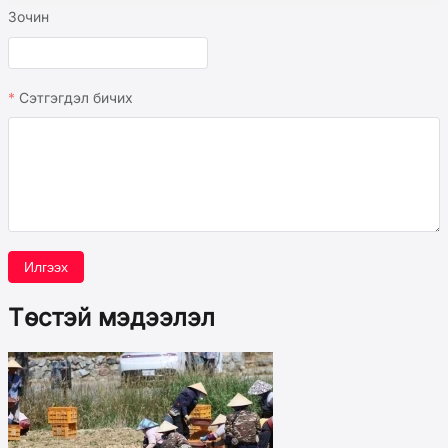
Зочин
Сэтгэгдэл бичих
Илгээх
Төстэй мэдээлэл