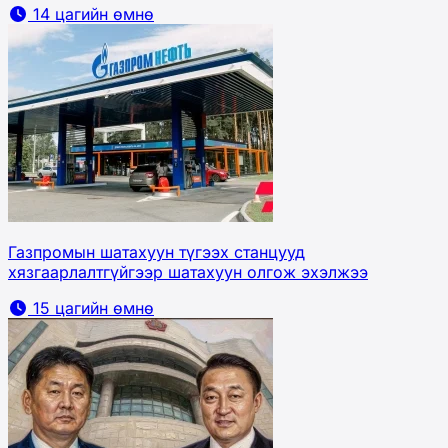
14 цагийн өмнө
Газпромын шатахуун түгээх станцууд
хязгаарлалтгүйгээр шатахуун олгож эхэлжээ
15 цагийн өмнө