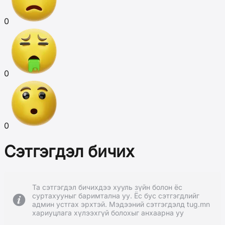
0
0
0
Сэтгэгдэл бичих
Та сэтгэгдэл бичихдээ хууль зүйн болон ёс
суртахууныг баримтална уу. Ёс бус сэтгэгдлийг
админ устгах эрхтэй. Мэдээний сэтгэгдэлд tug.mn
хариуцлага хүлээхгүй болохыг анхаарна уу