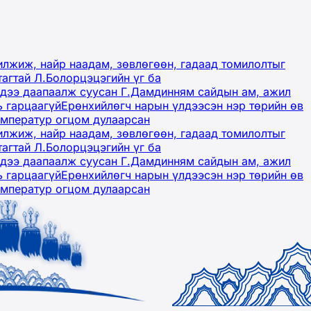
лжиж, найр наадам, зөвлөгөөн, гадаад томилолтыг
тагтай Л.Болорцэцэгийн үг ба
гэдээ даапаалж суусан Г.Дамдинням сайдын ам, ажил
ь гарцаагүй
Ерөнхийлөгч нарын үлдээсэн нэр төрийн өв
емператур огцом дулаарсан
лжиж, найр наадам, зөвлөгөөн, гадаад томилолтыг
тагтай Л.Болорцэцэгийн үг ба
гэдээ даапаалж суусан Г.Дамдинням сайдын ам, ажил
ь гарцаагүй
Ерөнхийлөгч нарын үлдээсэн нэр төрийн өв
емператур огцом дулаарсан