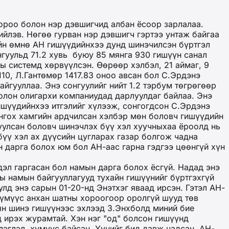
ороо болон нэр дэвшигчид албан ёсоор зарлалаа.
ийлэв. Нөгөө гурван нэр дэвшигч гэртээ унтаж байгаа
ийн өмнө АН гишүүдийнхээ дунд шинэчилсэн бүртгэл
нгуульд 71.2 хувь буюу 85 мянга 930 гишүүн санал
 системд хөрвүүлсэн. Өөрөөр хэлбэл, 21 аймаг, 9
110, Л.Гантөмөр 1417.83 оноо авсан бол С.Эрдэнэ
айгууллаа. Энэ сонгуулийг нийт 1.2 тэрбум төгрөгөөр
олон олигархи компаниудад дарлуулдаг байлаа. Энэ
гишүүдийнхээ итгэлийг хүлээж, сонгогдсон С.Эрдэнэ
онгох хамгийн ардчилсан хэлбэр мөн боловч гишүүдийн
уулсан боловч шинэчлэх бүү хэл хуучныхаа ёроолд нь
үү хэл ах дүүсийн цугларах газар болгож чадна
н дарга болох юм бол АН-аас гарна гэдгээ цөөнгүй хүн
дэл гаргасан бол намын дарга болох ёсгүй. Надад энэ
ны намын байгууллагууд тухайн гишүүнийг бүртгэхгүй
улд энэ сарын 01-20-нд Энэтхэг яваад ирсэн. Гэтэл АН-
хүмүүс анхан шатны хороогоор оролгүй шууд төв
мын шинэ гишүүнээс эхлээд З.Энхболд миний бие
д ирэх журамтай. Хэн нэг "од" болсон гишүүнд
лэглэл, хүмүүс байсан. Үүнийг бид давж чадсан. АН-