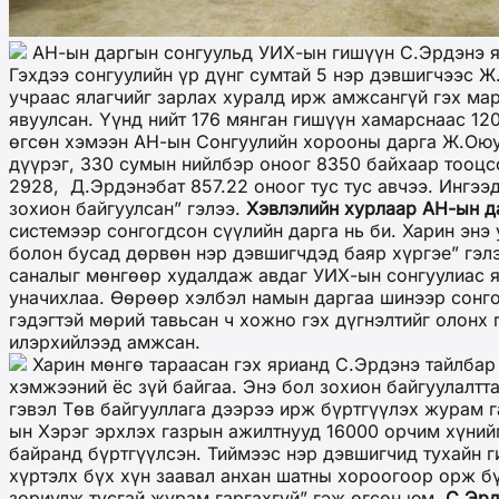
АН-ын даргын сонгуульд УИХ-ын гишүүн С.Эрдэнэ ял
Гэхдээ сонгуулийн үр дүнг сумтай 5 нэр дэвшигчээс Ж
учраас ялагчийг зарлах хуралд ирж амжсангүй гэх ма
явуулсан. Үүнд нийт 176 мянган гишүүн хамарснаас 12
өгсөн хэмээн АН-ын Сонгуулийн хорооны дарга Ж.Оюун
дүүрэг, 330 сумын нийлбэр оноог 8350 байхаар тооцсо
2928, Д.Эрдэнэбат 857.22 оноог тус тус авчээ. Ингээд
зохион байгуулсан” гэлээ.
Хэвлэлийн хурлаар
АН-ын д
системээр сонгогдсон сүүлийн дарга нь би. Харин энэ
болон бусад дөрвөн нэр дэвшигчдэд баяр хүргэе” гэл
саналыг мөнгөөр худалдаж авдаг УИХ-ын сонгуулиас ял
уначихлаа. Өөрөөр хэлбэл намын даргаа шинээр сонго
гэдэгтэй мөрий тавьсан ч хожно гэх дүгнэлтийг олонх
илэрхийлээд амжсан.
Харин мөнгө тараасан гэх ярианд С.Эрдэнэ тайлбар 
хэмжээний ёс зүй байгаа. Энэ бол зохион байгуулалтт
гэвэл Төв байгууллага дээрээ ирж бүртгүүлэх журам га
ын Хэрэг эрхлэх газрын ажилтнууд 16000 орчим хүний
байранд бүртгүүлсэн. Тиймээс нэр дэвшигчид тухайн г
хүртэлх бүх хүн заавал анхан шатны хороогоор орж бү
зориулж тусгай журам гаргахгүй” гэж өгсөн юм.
С.Эрд