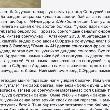
алт байгуулсан талаар тус намын дотоод Сонгуулийн х
.Батзандан ганцаараа хүлээн зөвшөөрч байгаагаа илэрх
рзан тайлбарыг АН-ын дарга З.Энхболд өгсөн. Сонгуул
0 мянга нь санал өгөх эрхтэй болжээ. Үүнээс даргын со
баатар онцоллоо. Тэрбээр, сонгогчдын саналыг онооны
н. Ингээд сонгуулиар Н.Алтанхуяг 2033, Ж.Батзандан 1
 хамгийн өндөр оноо авсан С.Эрдэнэ сонгуульд ялалт б
арга З.Энхболд "Өмнө нь АН даргаа сонгохдоо ф
ракц б
 удаад даргаа бүх гишүүнийхээ дундаас сонголоо. Бүх 
ээ. Ардчилсан намын хийж буй эл сонгууль нь даргаа с
гагдсангүй. Уг нь намаа шинэчлэхээр эл сонгуулийг яв
сон ч С.Эрдэнэ Ардчилсан намыг шинэчилж тордох нь б
 гишүүд хэлж байна. Нийгмийн сүлжээнд С.Эрдэнэ намы
өгөхдөө мөнгө тараасан нэг ч үйлдэл байхгүй. Ийм үйл
ай гүтгэлэг гэж харж байгаа, мөн анхан болон дунд шат
ргасан. Тэгээд би сонгуулийн маргаанаас хол байхын т
г шууд бүртгэсэн байсан. Өмнө УИХ-ын гишүүн байсан 
ишүүдийн санал өгөх эрхийг хасах санал гаргасан. На
ртгүүлэх ёстой. Тэнд бүртгэхээс татгалзвал төв байран
энэ:
Биднийг бутарч, хагарчихаасай гэж хүсч байсан бү