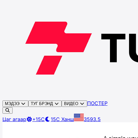
ПОСТЕР
МЭДЭЭ
ТУГ БРЭНД
ВИДЕО
Цаг агаар
+15C
15C
Ханш
3593.5