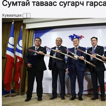
Сумтай таваас сугарч гарса
Хуваалцах: