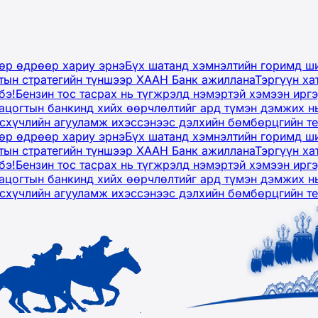
дөр өдрөөр хариу эрнэ
Бүх шатанд хэмнэлтийн горимд ши
тын стратегийн түншээр ХААН Банк ажиллана
Тэргүүн ха
бэ!
Бензин тос тасрах нь түгжрэлд нэмэртэй хэмээн ир
ацогтын банкинд хийх өөрчлөлтийг ард түмэн дэмжих н
рсхүчлийн агууламж ихэссэнээс дэлхийн бөмбөрцгийн т
дөр өдрөөр хариу эрнэ
Бүх шатанд хэмнэлтийн горимд ши
тын стратегийн түншээр ХААН Банк ажиллана
Тэргүүн ха
бэ!
Бензин тос тасрах нь түгжрэлд нэмэртэй хэмээн ир
ацогтын банкинд хийх өөрчлөлтийг ард түмэн дэмжих н
рсхүчлийн агууламж ихэссэнээс дэлхийн бөмбөрцгийн т