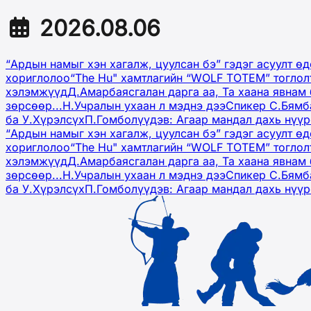
2026.08.06
“Ардын намыг хэн хагалж, цуулсан бэ” гэдэг асуулт ө
хориглолоо
“The Hu" хамтлагийн “WOLF TOTEM” тоглол
хэлэмжүүд
Д.Амарбаясгалан дарга аа, Та хаана явнам 
зөрсөөр...
Н.Учралын ухаан л мэднэ дээ
Спикер С.Бямб
ба У.Хүрэлсүх
П.Гомболүүдэв: Агаар мандал дахь нүү
“Ардын намыг хэн хагалж, цуулсан бэ” гэдэг асуулт ө
хориглолоо
“The Hu" хамтлагийн “WOLF TOTEM” тоглол
хэлэмжүүд
Д.Амарбаясгалан дарга аа, Та хаана явнам 
зөрсөөр...
Н.Учралын ухаан л мэднэ дээ
Спикер С.Бямб
ба У.Хүрэлсүх
П.Гомболүүдэв: Агаар мандал дахь нүү