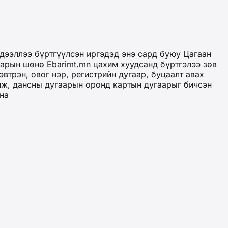
дээллээ бүртгүүлсэн иргэдэд энэ сард буюу Цагаан
сарын шөнө Ebarimt.mn цахим хуудсанд бүртгэлээ зөв
втрэн, овог нэр, регистрийн дугаар, буцаалт авах
чиж, дансны дугаарын оронд картын дугаарыг бичсэн
вна