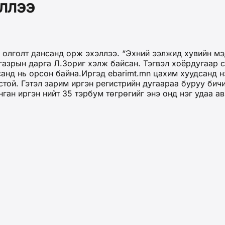
ллээ
 олголт дансанд орж эхэллээ.
“Эхний ээлжид хувийн мэ
газрын дарга Л.Зориг хэлж байсан. Тэгвэл хоёрдугаар 
анд нь орсон байна.
Иргэд ebarimt.mn цахим хуудсанд нэ
ёстой. Гэтэл зарим иргэн регистрийн дугаараа буруу би
ан иргэн нийт 35 тэрбум төгрөгийг энэ онд нэг удаа а