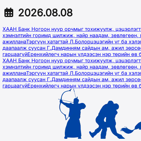
2026.08.08
ХААН Банк Ногоон нуур орчмыг тохижуулж, цэцэрлэгт
хэмнэлтийн горимд шилжиж, найр наадам, зөвлөгөөн, 
ажиллана
Тэргүүн хатагтай Л.Болорцэцэгийн үг ба хэл
даапаалж суусан Г.Дамдинням сайдын ам, ажил зөрсөө
гарцаагүй
Ерөнхийлөгч нарын үлдээсэн нэр төрийн өв 
ХААН Банк Ногоон нуур орчмыг тохижуулж, цэцэрлэгт
хэмнэлтийн горимд шилжиж, найр наадам, зөвлөгөөн, 
ажиллана
Тэргүүн хатагтай Л.Болорцэцэгийн үг ба хэл
даапаалж суусан Г.Дамдинням сайдын ам, ажил зөрсөө
гарцаагүй
Ерөнхийлөгч нарын үлдээсэн нэр төрийн өв 