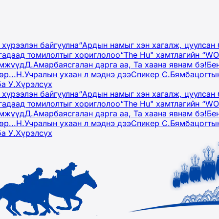
 хүрээлэн байгуулна
“Ардын намыг хэн хагалж, цуулсан 
гадаад томилолтыг хориглолоо
“The Hu" хамтлагийн “W
эмжүүд
Д.Амарбаясгалан дарга аа, Та хаана явнам бэ!
Бе
р...
Н.Учралын ухаан л мэднэ дээ
Спикер С.Бямбацогтын
ба У.Хүрэлсүх
 хүрээлэн байгуулна
“Ардын намыг хэн хагалж, цуулсан 
гадаад томилолтыг хориглолоо
“The Hu" хамтлагийн “W
эмжүүд
Д.Амарбаясгалан дарга аа, Та хаана явнам бэ!
Бе
р...
Н.Учралын ухаан л мэднэ дээ
Спикер С.Бямбацогтын
ба У.Хүрэлсүх