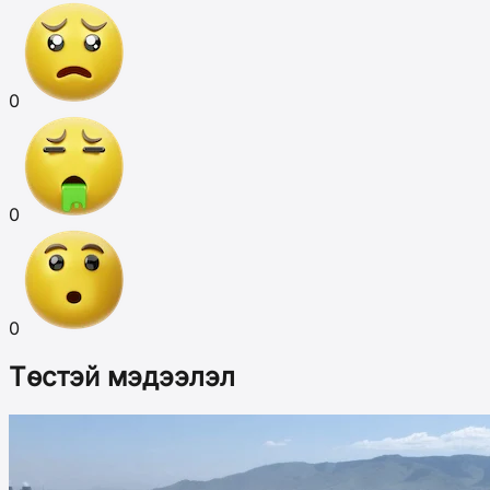
0
0
0
Төстэй мэдээлэл