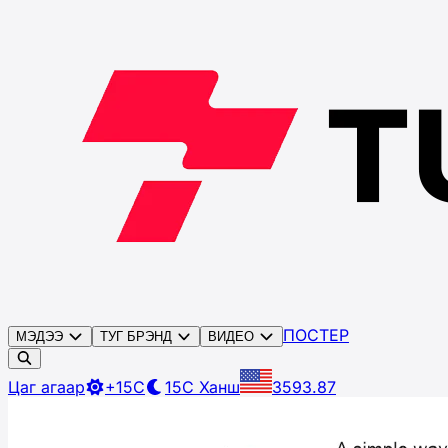
ПОСТЕР
МЭДЭЭ
ТУГ БРЭНД
ВИДЕО
Цаг агаар
+15C
15C
Ханш
3593.87