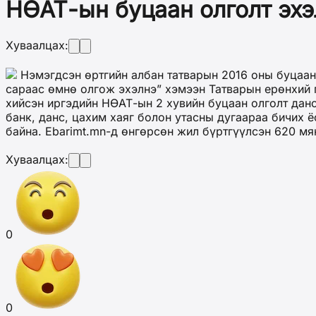
НӨАТ-ын буцаан олголт эхэ
Хуваалцах:
Нэмэгдсэн өртгийн албан татварын 2016 оны буцаан
сараас өмнө олгож эхэлнэ” хэмээн Татварын ерөнхий 
хийсэн иргэдийн НӨАТ-
ын
2 хувийн буцаан олголт данс
банк, данс, цахим хаяг болон утасны дугаараа бичих 
байна.
Еbarimt.mn-д өнгөрсөн жил бүртгүүлсэн 620 мянг
Хуваалцах:
0
0