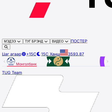
ПОСТЕР
МЭДЭЭ
ТУГ БРЭНД
ВИДЕО
Цаг агаар
+15C
15C
Ханш
3593.87
Монголбанк
ХААН банк
TUG Team