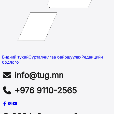
Бидний тухай
Сурталчилгаа байршуулах
Редакцийн
бодлого
info@tug.mn
+976 9110-2565