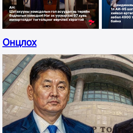
Онцлох