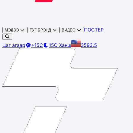
ПОСТЕР
МЭДЭЭ
ТУГ БРЭНД
ВИДЕО
Цаг агаар
+15C
15C
Ханш
3593.5