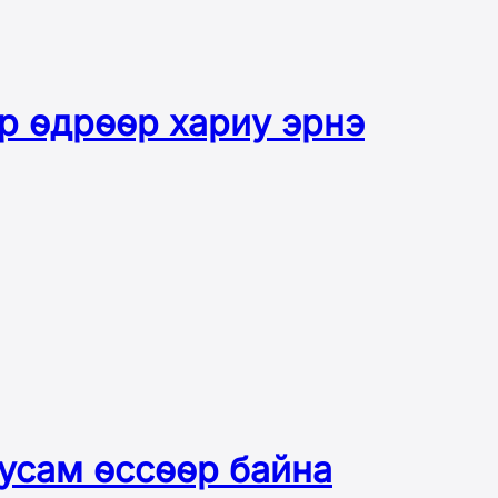
өр өдрөөр хариу эрнэ
тусам өссөөр байна