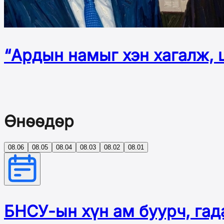
“Ардын намыг хэн хагалж, ц
Өнөөдөр
08.06
08.05
08.04
08.03
08.02
08.01
БНСУ-ын хүн ам буурч, гад