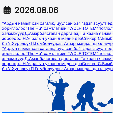
2026.08.06
“Ардын намыг хэн хагалж, цуулсан бэ” гэдэг асуулт ө
хориглолоо
“The Hu" хамтлагийн “WOLF TOTEM” тоглол
хэлэмжүүд
Д.Амарбаясгалан дарга аа, Та хаана явнам 
зөрсөөр...
Н.Учралын ухаан л мэднэ дээ
Спикер С.Бямб
ба У.Хүрэлсүх
П.Гомболүүдэв: Агаар мандал дахь нүү
“Ардын намыг хэн хагалж, цуулсан бэ” гэдэг асуулт ө
хориглолоо
“The Hu" хамтлагийн “WOLF TOTEM” тоглол
хэлэмжүүд
Д.Амарбаясгалан дарга аа, Та хаана явнам 
зөрсөөр...
Н.Учралын ухаан л мэднэ дээ
Спикер С.Бямб
ба У.Хүрэлсүх
П.Гомболүүдэв: Агаар мандал дахь нүү