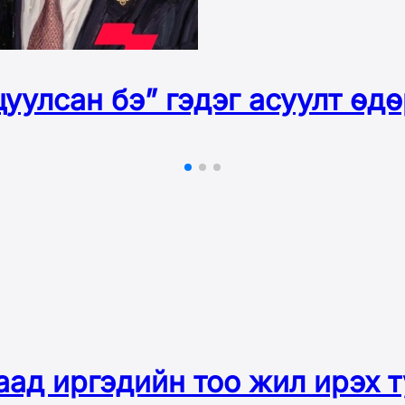
уулсан бэ” гэдэг асуулт өд
аад иргэдийн тоо жил ирэх 