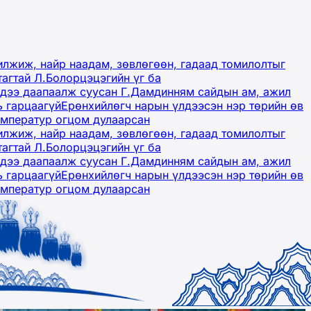
лжиж, найр наадам, зөвлөгөөн, гадаад томилолтыг
тагтай Л.Болорцэцэгийн үг ба
гэдээ даапаалж суусан Г.Дамдинням сайдын ам, ажил
ь гарцаагүй
Ерөнхийлөгч нарын үлдээсэн нэр төрийн өв
емператур огцом дулаарсан
лжиж, найр наадам, зөвлөгөөн, гадаад томилолтыг
тагтай Л.Болорцэцэгийн үг ба
гэдээ даапаалж суусан Г.Дамдинням сайдын ам, ажил
ь гарцаагүй
Ерөнхийлөгч нарын үлдээсэн нэр төрийн өв
емператур огцом дулаарсан