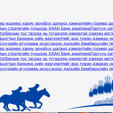
дөр өдрөөр хариу эрнэ
Бүх шатанд хэмнэлтийн горимд ши
тын стратегийн түншээр ХААН Банк ажиллана
Тэргүүн ха
бэ!
Бензин тос тасрах нь түгжрэлд нэмэртэй хэмээн ир
ацогтын банкинд хийх өөрчлөлтийг ард түмэн дэмжих н
рсхүчлийн агууламж ихэссэнээс дэлхийн бөмбөрцгийн т
дөр өдрөөр хариу эрнэ
Бүх шатанд хэмнэлтийн горимд ши
тын стратегийн түншээр ХААН Банк ажиллана
Тэргүүн ха
бэ!
Бензин тос тасрах нь түгжрэлд нэмэртэй хэмээн ир
ацогтын банкинд хийх өөрчлөлтийг ард түмэн дэмжих н
рсхүчлийн агууламж ихэссэнээс дэлхийн бөмбөрцгийн т