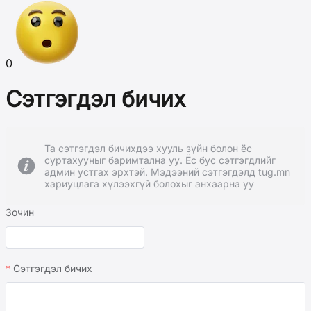
0
Сэтгэгдэл бичих
Та сэтгэгдэл бичихдээ хууль зүйн болон ёс
суртахууныг баримтална уу. Ёс бус сэтгэгдлийг
админ устгах эрхтэй. Мэдээний сэтгэгдэлд tug.mn
хариуцлага хүлээхгүй болохыг анхаарна уу
Зочин
Сэтгэгдэл бичих