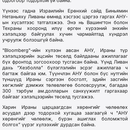
одоогоор тодорхойгүй байна.
Үүнээс гадна Израилийн Ерөнхий сайд Биньямин
Нетаньяху Ливаны өмнөд хэсгээс цэргээ гаргах АНУ-
ын хүсэлтээс татгалзжээ. Энэ нь Вашингтон болон
Техраны хооронд илүү өргөн хүрээний энхийн
хэлэлцээр байгуулах хүчин чармайлтад хүндрэл
учруулж болзошгүй байна.
"Bloomberg"-ийн хүлээн авсан АНУ, Ираны түр
хэлэлцээрийн эцсийн төсөлд байлдааны ажиллагааг
бүх фронтод зогсоохоор тусгасан байна. Үүнд Ливан
дахь “Хезболла” бүлэглэлийн эсрэг ажиллагаа ч
багтаж байгаа юм. Түүнчлэн АНУ болон бүс нутгийн
түншүүд Ираны сэргээн босголт, эдийн засгийн
хөгжлийг дэмжих төлөвлөгөө боловсруулж, багадаа
300 тэрбум ам.долларын санхүүжилт гаргахаар
байгааг хэлэлцээрийн төсөлд тусгажээ.
Харин Ираны царцаагдсан хөрөнгийг чөлөөлөх
асуудал дээр тодорхой хугацаа заагаагүй ч "АНУ
хөрөнгийг чөлөөлж, бүрэн ашиглах боломжтой
болгох” үүрэг хүлээхийг дурдсан байна.