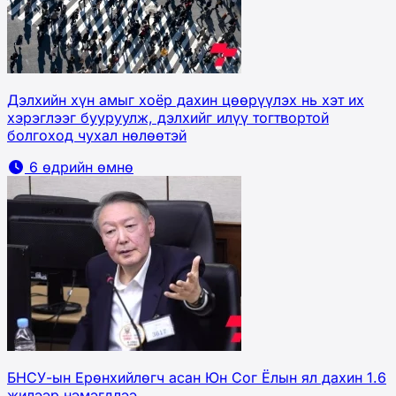
Дэлхийн хүн амыг хоёр дахин цөөрүүлэх нь хэт их
хэрэглээг бууруулж, дэлхийг илүү тогтвортой
болгоход чухал нөлөөтэй
6 өдрийн өмнө
БНСУ-ын Ерөнхийлөгч асан Юн Сог Ёлын ял дахин 1.6
жилээр нэмэгдлээ