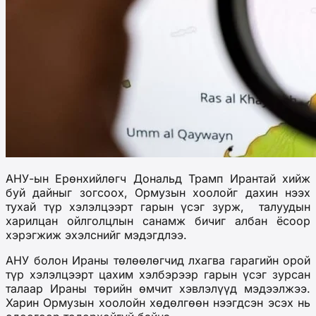
АНУ-ын Ерөнхийлөгч Дональд Трамп Ирантай хийж
буй дайныг зогсоох, Ормузын хоолойг дахин нээх
тухай түр хэлэлцээрт гарын үсэг зурж, талуудын
харилцан ойлголцлын санамж бичиг албан ёсоор
хэрэгжиж эхэлснийг мэдэгдлээ.
АНУ болон Ираны төлөөлөгчид лхагва гарагийн орой
түр хэлэлцээрт цахим хэлбэрээр гарын үсэг зурсан
талаар Ираны төрийн өмчит хэвлэлүүд мэдээлжээ.
Харин Ормузын хоолойн хөдөлгөөн нээгдсэн эсэх нь