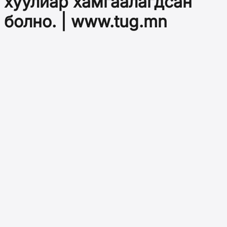
хуулиар хамгаалагдсан
болно. | www.tug.mn