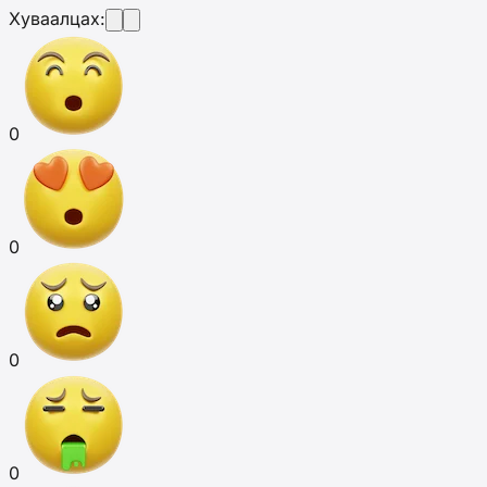
Хуваалцах:
0
0
0
0