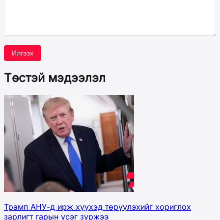
Илгээх
Төстэй мэдээлэл
Трамп АНУ-д ирж хүүхэд төрүүлэхийг хориглох
зарлигт гарын үсэг зуржээ