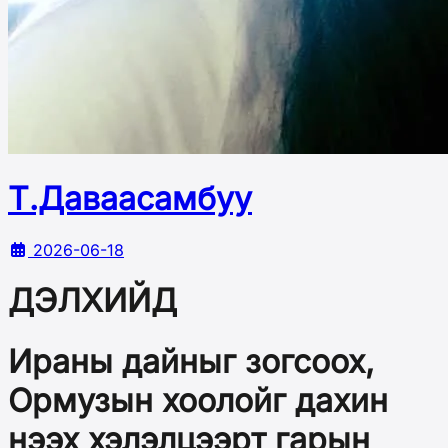
Т.Даваасамбуу
2026-06-18
ДЭЛХИЙД
Ираны дайныг зогсоох,
Ормузын хоолойг дахин
нээх хэлэлцээрт гарын