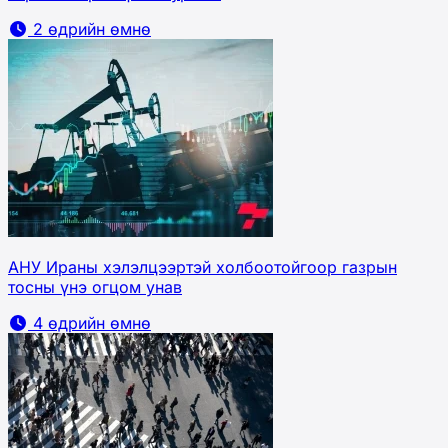
2 өдрийн өмнө
АНУ Ираны хэлэлцээртэй холбоотойгоор газрын
тосны үнэ огцом унав
4 өдрийн өмнө