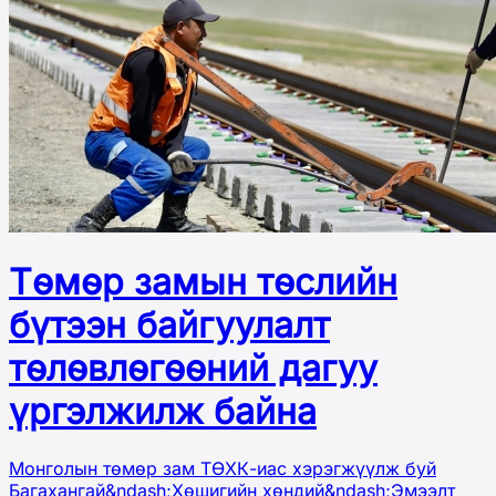
Төмөр замын төслийн
бүтээн байгуулалт
төлөвлөгөөний дагуу
үргэлжилж байна
Монголын төмөр зам ТӨХК-иас хэрэгжүүлж буй
Багахангай&ndash;Хөшигийн хөндий&ndash;Эмээлт