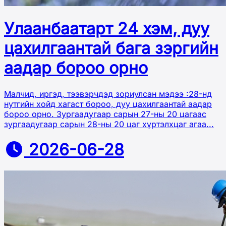
Улаанбаатарт 24 хэм, дуу
цахилгаантай бага зэргийн
аадар бороо орно
Малчид, иргэд, тээвэрчдэд зориулсан мэдээ :28-нд
нутгийн хойд хагаст бороо, дуу цахилгаантай аадар
бороо орно. Зургаадугаар сарын 27-ны 20 цагаас
зургаадугаар сарын 28-ны 20 цаг хүртэлхцаг агаа...
2026-06-28