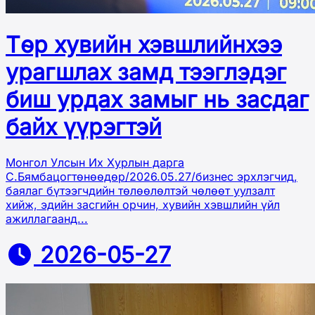
Төр хувийн хэвшлийнхээ
урагшлах замд тээглэдэг
биш урдах замыг нь засдаг
байх үүрэгтэй
Монгол Улсын Их Хурлын дарга
С.Бямбацогтөнөөдөр/2026.05.27/бизнес эрхлэгчид,
баялаг бүтээгчдийн төлөөлөлтэй чөлөөт уулзалт
хийж, эдийн засгийн орчин, хувийн хэвшлийн үйл
ажиллагаанд...
2026-05-27