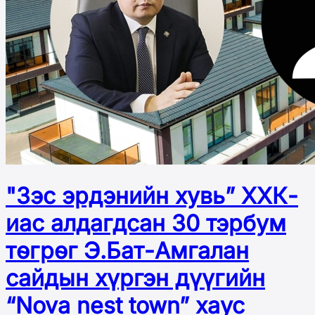
"Зэс эрдэнийн хувь” ХХК-
иас алдагдсан 30 тэрбум
төгрөг Э.Бат-Амгалан
сайдын хүргэн дүүгийн
“Nova nest town” хаус