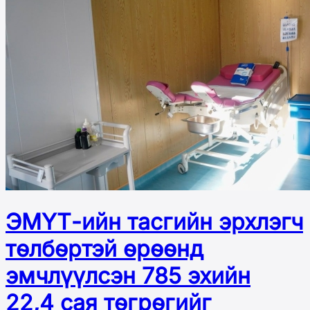
ЭМҮТ-ийн тасгийн эрхлэгч
төлбөртэй өрөөнд
эмчлүүлсэн 785 эхийн
22,4 сая төгрөгийг