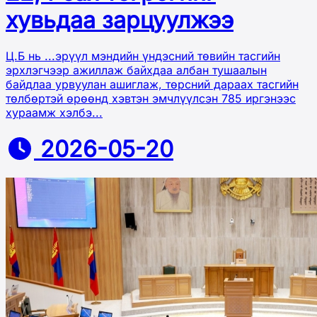
хувьдаа зарцуулжээ
Ц.Б нь ...эрүүл мэндийн үндэсний төвийн тасгийн
эрхлэгчээр ажиллаж байхдаа албан тушаалын
байдлаа урвуулан ашиглаж, төрсний дараах тасгийн
төлбөртэй өрөөнд хэвтэн эмчлүүлсэн 785 иргэнээс
хураамж хэлбэ...
2026-05-20