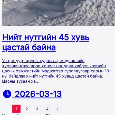
Нийт нутгийн 45 хувь
цастай байна
Ус цаг уур, орчны судалгаа, мэдээллийн
хүрээлэнгээс арав хоногт нэг удаа хийдэг хээрийн
цасны хэмжилтийн мэдээгээр гуравдугаар сарын 10-
ны байдлаар нийт нутгийн 45 хувьд цастай байна.
Цасны зузаан ха...
2026-03-13
1
2
3
4