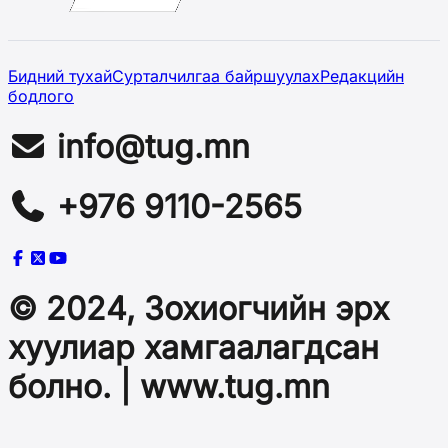
Бидний тухай
Сурталчилгаа байршуулах
Редакцийн
бодлого
info@tug.mn
+976 9110-2565
© 2024, Зохиогчийн эрх
хуулиар хамгаалагдсан
болно. | www.tug.mn