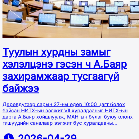
Туулын хурдны замыг
хэлэлцэнэ гэсэн ч А.Баяр
захирамжаар тусгаагүй
байжээ
Дөрөвдүгээр сарын 27-ны өдөр 10:00 цагт болох
байсан НИТХ-ын ээлжит VII хуралдааныг НИТХ-ын
дарга А.Баяр хойшлуулж, МАН-ын бүлэг буюу олонх
гишүүдийн саналаар ээлжит бус хуралдааны...
2026-04-29