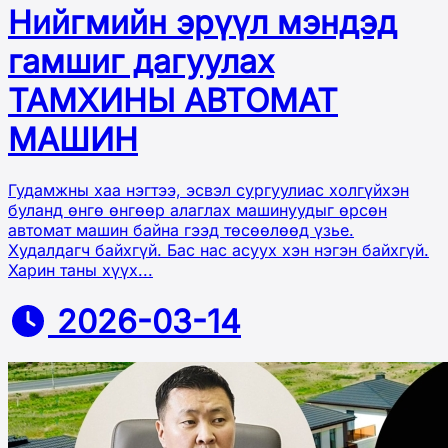
Нийгмийн эрүүл мэндэд
гамшиг дагуулах
ТАМХИНЫ АВТОМАТ
МАШИН
Гудамжны хаа нэгтээ, эсвэл сургуулиас холгүйхэн
буланд өнгө өнгөөр алаглах машинуудыг өрсөн
автомат машин байна гээд төсөөлөөд үзье.
Худалдагч байхгүй. Бас нас асуух хэн нэгэн байхгүй.
Харин таны хүүх...
2026-03-14