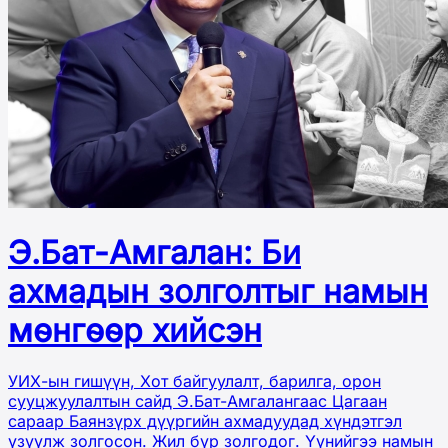
Э.Бат-Амгалан: Би
ахмадын золголтыг намын
мөнгөөр хийсэн
УИХ-ын гишүүн, Хот байгуулалт, барилга, орон
сууцжуулалтын сайд Э.Бат-Амгалангаас Цагаан
сараар Баянзүрх дүүргийн ахмадуудад хүндэтгэл
үзүүлж золгосон. Жил бүр золгодог. Үүнийгээ намын