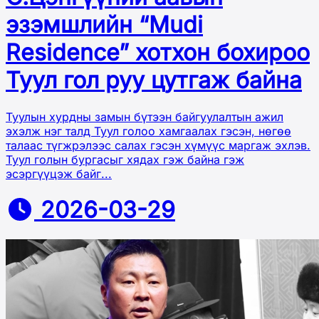
эзэмшлийн “Mudi
Residence” хотхон бохироо
Туул гол руу цутгаж байна
Туулын хурдны замын бүтээн байгуулалтын ажил
эхэлж нэг талд Туул голоо хамгаалах гэсэн, нөгөө
талаас түгжрэлээс салах гэсэн хүмүүс маргаж эхлэв.
Туул голын бургасыг хядах гэж байна гэж
эсэргүүцэж байг...
2026-03-29