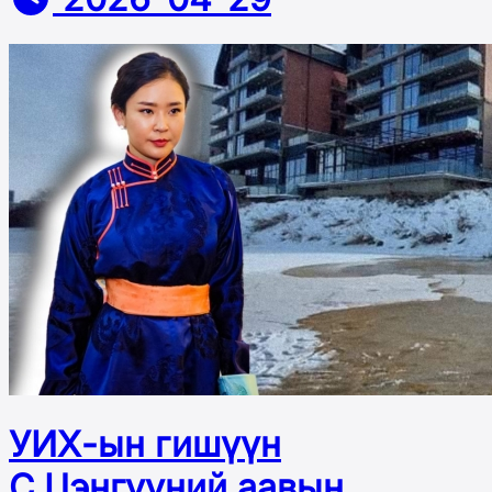
УИХ-ын гишүүн
С.Цэнгүүний аавын