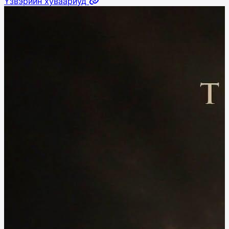
Үзвэрийн хуваариуд