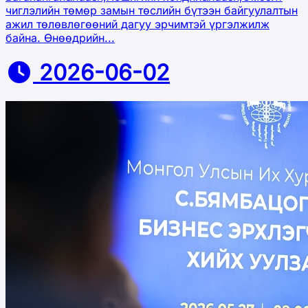
чиглэлийн төмөр замын төслийн бүтээн байгуулалтын
ажил төлөвлөгөөний дагуу эрчимтэй үргэлжилж
байна. Өнөөдрийн...
2026-06-02