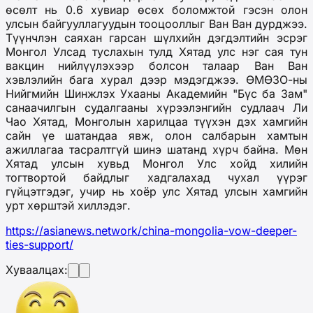
өсөлт нь 0.6 хувиар өсөх боломжтой гэсэн олон
улсын байгууллагуудын тооцооллыг Ван Ван дурджээ.
Түүнчлэн с
аяхан гарсан шүлхийн дэгдэлтийн эсрэг
Монгол Улсад туслахын тулд Хятад улс
нэг
сая тун
вакцин нийлүүлэхээр болсон
талаар
Ван Ван
хэвлэлийн бага хурал дээр мэдэгд
жээ
. ӨМӨЗО-ны
Нийгмийн Шинжлэх Ухааны Академийн "Бүс ба Зам"
санаачилгын судалгааны хүрээлэнгийн судлаач Ли
Чао Хятад, Монголын харилцаа түүхэн дэх хамгийн
сайн үе шатандаа явж, олон салбарын хамтын
ажиллагаа тасралтгүй шинэ
шатанд
хүрч байна. Мөн
Хятад улсын хувьд Монгол Улс хойд хилийн
тогтвортой байдлыг хадгалахад чухал үүрэг
гүйцэтгэдэг, учир нь хоёр улс Хятад улсын хамгийн
урт хөрштэй хиллэдэг.
https://asianews.network/china-mongolia-vow-deeper-
ties-support/
Хуваалцах: