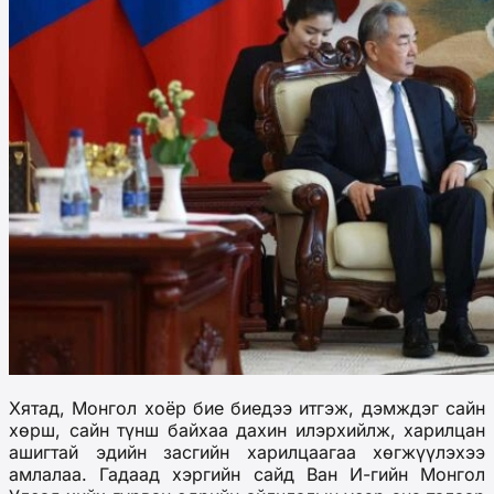
Хятад, Монгол хоёр бие биедээ итгэж, дэмждэг сайн
хөрш, сайн түнш байхаа дахин илэрхийлж, харилцан
ашигтай эдийн засгийн харилцаагаа хөгжүүлэхээ
амлалаа. Гадаад хэргийн сайд Ван И-гийн Монгол