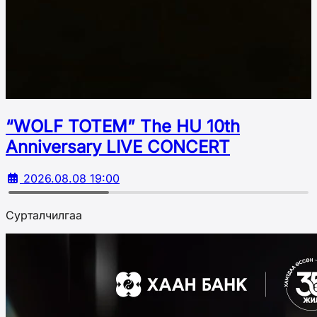
“WOLF TOTEM” The HU 10th
Аnniversary LIVE CONCERT
2026.08.08 19:00
Сурталчилгаа