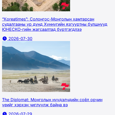
“Кoreatimes”: Солонгос-Монголын хамтарсан
судалгааны үр дүнд Хүннүгийн язгууртны булшнууд
ЮНЕСКО-гийн жагсаалтад бүртгэгдлээ
2026-07-30
The Diplomat: Монголын нүүдэлчдийн соёл орчин
үеийг хэрхэн чиглүүлж байна вэ
2026-07-29