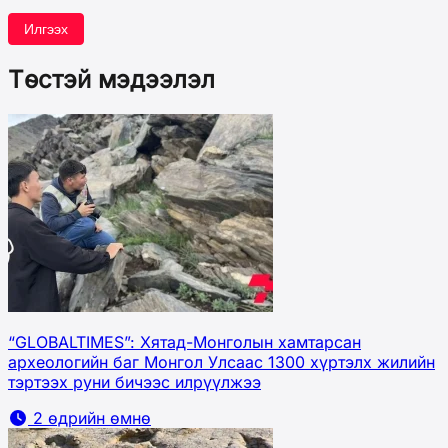
Илгээх
Төстэй мэдээлэл
“GLOBALTIMES”: Хятад-Монголын хамтарсан
археологийн баг Монгол Улсаас 1300 хүртэлх жилийн
тэртээх руни бичээс илрүүлжээ
2 өдрийн өмнө