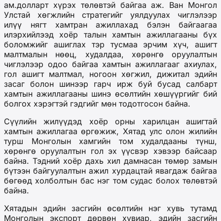
ам.долларт хүрэх төлөвтэй байгаа
аж
. Ван Монгол
Улстай хөгжлийн стратегийг уялдуулах чиглэлээр
илүү нягт хамтран ажиллахад бэлэн байгаагаа
илэрхийлэ
эд
хоёр талын хамтын ажиллагааны бүх
боломжийг ашиглах
тэр тусмаа
эрчим хүч, ашигт
малтмалын нөөц, худалдаа, хөрөнгө оруулалтын
чиглэлээр одоо байгаа хамтын ажиллагааг ахиулах
,
гол ашигт малтмал, ногоон хөгжил, дижитал эдийн
засаг болон шинээр гарч ирж буй бусад салбарт
хамтын ажиллагааны шинэ өсөлтийн хөшүүргийг бий
болгох
хэрэгтэй гэдгийг мөн тодотгосон байна
.
Сүүлийн жилүүдэд хоёр орны харилцан ашигтай
хамтын ажиллагаа өргөжиж, Хятад улс олон жилийн
турш Монголын хамгийн том худалдааны түнш,
хөрөнгө оруулалтын гол эх үүсвэр хэвээр байсаар
байна. Тэдний хоёр дахь хил дамнасан төмөр замын
бүтээн байгуулалтын ажил хурдацтай явагдаж байгаа
бөгөөд холболтын бас нэг том судас болох төлөвтэй
байна.
Хятадын эдийн засгийн өсөлтийн
нэг
хувь тутамд
Монголын экспорт
дөрвөн
хувиар, эдийн засгийн