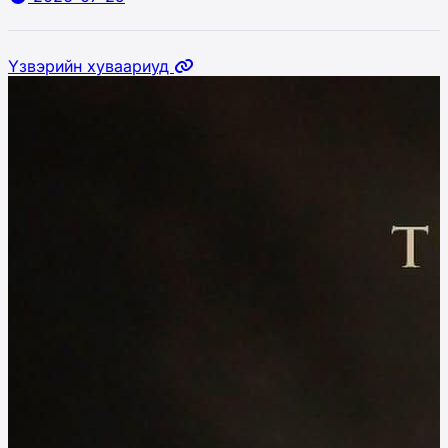
Үзвэрийн хуваариуд