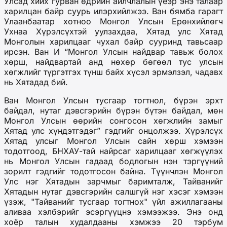
Улсад хийх гурван өдрийн айлчлалын үеэр
энэ талаар
харилцан байр суурь илэрхийлжээ
. Ван
б
ямба гарагт
Улаанбаатар хотноо Монгол Улсын Ерөнхийлөгч
Ухнаа Хүрэлсүхтэй уулзахдаа, Хятад улс Хятад
Монголын харилцааг чухал байр сууринд
тавьсаар
ирсэн.
Ван И “
Монгол Улсын найдвар тавьж болох
хөрш, найдвартай анд нөхөр
бөгөөл тус улсын
хөгжлийг түргэтгэх түнш байх хүсэл эрмэлзэл, чадавх
нь Хятадад бий
.
Ван Монгол Улсын тусгаар тогтнол, бүрэн эрхт
байдал, нутаг дэвсгэрийн бүрэн бүтэн байдал, мөн
Монгол Улсын өөрийн сонгосон хөгжлийн замыг
Хятад улс хүндэтгэдэ
г” гэдгийг онцолжээ
. Хүрэлсүх
Хятад улсыг Монгол Улсын сайн хөрш хэмээн
тодотгоод, БНХАУ-тай найрсаг харилцааг хөгжүүлэх
нь Монгол Улсын гадаад бодлогын нэн тэргүүний
зорилт
гэдгийг тодотгосон байна
.
Түүнчлэн
Монгол
Улс нэг Хятадын зарчмыг баримталж, Тайванийг
Хятадын нутаг дэвсгэрийн салшгүй нэг хэсэг хэмээн
үзэж, "Тайванийг тусгаар тогтнох" үйл ажиллагааны
аливаа хэлбэрийг эсэргүүцнэ
хэмээжээ.
Энэ онд
хоёр талын худалдааны хэмжээ 20 тэрбум