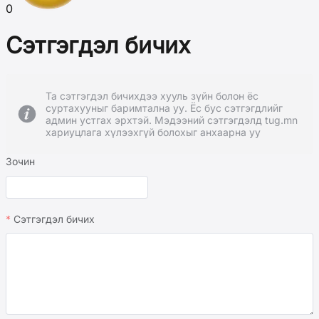
0
Сэтгэгдэл бичих
Та сэтгэгдэл бичихдээ хууль зүйн болон ёс
суртахууныг баримтална уу. Ёс бус сэтгэгдлийг
админ устгах эрхтэй. Мэдээний сэтгэгдэлд tug.mn
хариуцлага хүлээхгүй болохыг анхаарна уу
Зочин
Сэтгэгдэл бичих