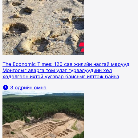
The Economic Times: 120 сая жилийн настай мөрүүд
Монголыг аварга том үлэг гүрвэлүүдийн хөл
хөдөлгөөн ихтэй уулзвар байсныг илтгэж байна
3 өдрийн өмнө