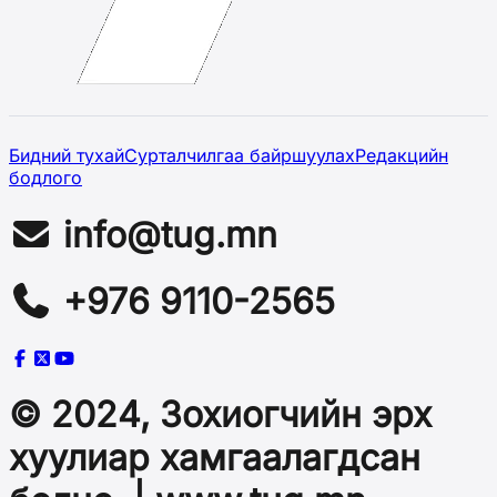
Бидний тухай
Сурталчилгаа байршуулах
Редакцийн
бодлого
info@tug.mn
+976 9110-2565
© 2024, Зохиогчийн эрх
хуулиар хамгаалагдсан