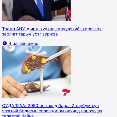
Трамп АНУ-д ирж хүүхэд төрүүлэхийг хориглох
зарлигт гарын үсэг зуржээ
4 цагийн өмнө
СУДАЛГАА: 2050 он гэхэд бараг 2 тэрбум хүн
элэгний бодисын солилцооны өвчинд нэрвэгдэх
төлөвтэй байна