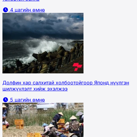
4 цагийн өмнө
Долфин хар салхитай холбоотойгоор Японд нүүлгэн
шилжүүлэлт хийж эхэлжээ
5 цагийн өмнө