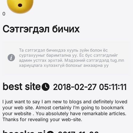
0
Сэтгэгдэл бичих
Та сэтгэгдэл бичихдээ хууль зүйн болон ёс
суртахууныг баримтална уу. Ёс бус сэтгэгдлийг
админ устгах эрхтэй. Мэдээний сэтгэгдэлд tug.mn
хариуцлага хүлээхгүй болохыг анхаарна уу
best site
2018-02-27 05:11:11
I just want to say I am new to blogs and definitely loved
your web site. Almost certainly I’m going to bookmark
your website . You absolutely have remarkable articles.
Thanks for revealing your web-site.