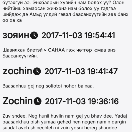
бүтэхгүй ээ. Энхбаярын хувийн нам болох уу? Олон
нийтйиш хамаосан жинхэнэ нам болох уу гэдгээ
шийдэж дэ Амьд үлдий гэвэл баасанхүүгийн зөв байх
оо ха ха
зояин
2017-11-03 19:54:41
Шавилхан биетэй ч САНАА гэж чөтгөр юмаа энэ
Баасанхүүгийн.
zochin
2017-11-03 19:41:47
Baasanhuu gej neg soliotoi nohor bainaa,
Zochin
2017-11-03 19:36:16
Zuv shdee. Neg hunii huviin nam gej yu bhav dee. Yadaj l
baasankhuu bish yumaa gehed hen negen namin dargin
suudal avch shinechleh ni zuin yosni hereg shuudee