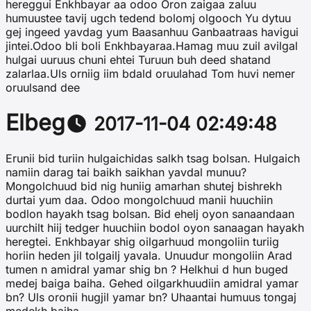
hereggui Enkhbayar aa odoo Oron zaigaa zaluu
humuustee tavij ugch tedend bolomj olgooch Yu dytuu
gej ingeed yavdag yum Baasanhuu Ganbaatraas havigui
jintei.Odoo bli boli Enkhbayaraa.Hamag muu zuil avilgal
hulgai uuruus chuni ehtei Turuun buh deed shatand
zalarlaa.Uls orniig iim bdald oruulahad Tom huvi nemer
oruulsand dee
Elbeg
2017-11-04 02:49:48
Erunii bid turiin hulgaichidas salkh tsag bolsan. Hulgaich
namiin darag tai baikh saikhan yavdal munuu?
Mongolchuud bid nig huniig amarhan shutej bishrekh
durtai yum daa. Odoo mongolchuud manii huuchiin
bodlon hayakh tsag bolsan. Bid ehelj oyon sanaandaan
uurchilt hiij tedger huuchiin bodol oyon sanaagan hayakh
heregtei. Enkhbayar shig oilgarhuud mongoliin turiig
horiin heden jil tolgailj yavala. Unuudur mongoliin Arad
tumen n amidral yamar shig bn ? Helkhui d hun buged
medej baiga baiha. Gehed oilgarkhuudiin amidral yamar
bn? Uls oronii hugjil yamar bn? Uhaantai humuus tongaj
medekh baiha.