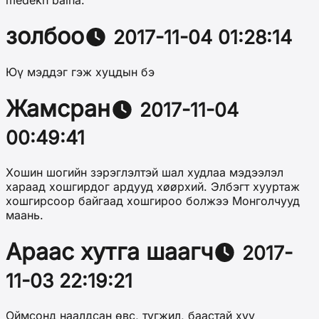
золбоо
2017-11-04 01:28:14
Юү мэддэг гэж хуцдын бэ
Жамсран
2017-11-04
00:49:41
Хошин шогийн зэрэглэлтэй шал худлаа мэдээлэл
хараад хошгирдог ардууд хøøpxий. Элбэгт хууртаж
хошгирсоор байгаад хошгироо болжээ Монголчууд
маань.
Араас хутга шаагч
2017-
11-03 22:19:21
Оймсонд наалдсан өвс, түгжил, баастай хүү