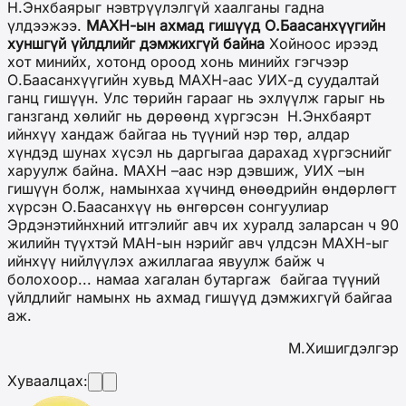
Н.Энхбаярыг нэвтрүүлэлгүй хаалганы гадна
үлдээжээ.
МАХН-ын ахмад гишүүд О.Баасанхүүгийн
хуншгүй үйлдлийг дэмжихгүй байна
Хойноос ирээд
хот минийх, хотонд ороод хонь минийх гэгчээр
О.Баасанхүүгийн хувьд МАХН-аас УИХ-д суудалтай
ганц гишүүн. Улс төрийн гарааг нь эхлүүлж гарыг нь
ганзганд хөлийг нь дөрөөнд хүргэсэн Н.Энхбаярт
ийнхүү хандаж байгаа нь түүний нэр төр, алдар
хүндэд шунах хүсэл нь даргыгаа дарахад хүргэснийг
харуулж байна. МАХН –аас нэр дэвшиж, УИХ –ын
гишүүн болж, намынхаа хүчинд өнөөдрийн өндөрлөгт
хүрсэн О.Баасанхүү нь өнгөрсөн сонгуулиар
Эрдэнэтийнхний итгэлийг авч их хуралд заларсан ч 90
жилийн түүхтэй МАН-ын нэрийг авч үлдсэн МАХН-ыг
ийнхүү нийлүүлэх ажиллагаа явуулж байж ч
болохоор... намаа хагалан бутаргаж байгаа түүний
үйлдлийг намынх нь ахмад гишүүд дэмжихгүй байгаа
аж.
М.Хишигдэлгэр
Хуваалцах: