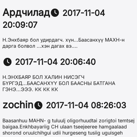
Ардчилад
2017-11-04
20:09:07
Н.Энхбаяр бол удирдагч. хүн...Баасанхүү МАХН-н
дарга болвол ...хэн дагах вэ....
2017-11-04 20:06:40
Н.ЭНХБАЯР БОЛ ХАЛИН НИСЭГЧ
БҮРГЭД...БААСАНХҮҮ БОЛ БААСНЫ БАТГАНА
ГЭНЭ...ЭЭЭ. КК КК КК
zochin
2017-11-04 08:26:03
Baasanhuu MAHN- g tuluulj oligorhuudtai zorigtoi temtsej
baigaa.Enkhbayariig CH ulaan tseejeeree hamgaalaad
shorond oruulchihgui udii hurgeseng tusiig uguisgeh