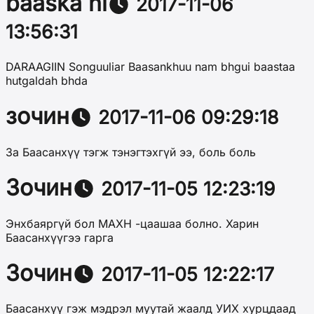
baaska ni
2017-11-06
13:56:31
DARAAGIIN Songuuliar Baasankhuu nam bhgui baastaa
hutgaldah bhda
зочин
2017-11-06 09:29:18
За Баасанхүү тэгж тэнэгтэхгүй ээ, боль боль
Зочин
2017-11-05 12:23:19
Энхбаяргүй бол МАХН -цаашаа болно. Харин
Баасанхүүгээ гарга
Зочин
2017-11-05 12:22:17
Баасанхүү гэж мэдрэл муутай жаалд УИХ хурцдаад