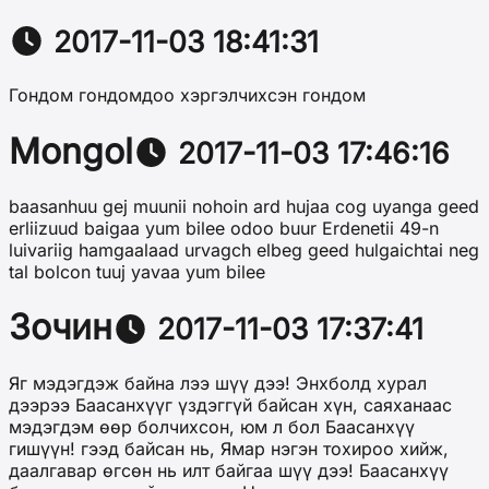
2017-11-03 18:41:31
Гондом гондомдоо хэргэлчихсэн гондом
Mongol
2017-11-03 17:46:16
baasanhuu gej muunii nohoin ard hujaa cog uyanga geed
erliizuud baigaa yum bilee odoo buur Erdenetii 49-n
luivariig hamgaalaad urvagch elbeg geed hulgaichtai neg
tal bolcon tuuj yavaa yum bilee
Зочин
2017-11-03 17:37:41
Яг мэдэгдэж байна лээ шүү дээ! Энхболд хурал
дээрээ Баасанхүүг үздэггүй байсан хүн, саяханаас
мэдэгдэм өөр болчихсон, юм л бол Баасанхүү
гишүүн! гээд байсан нь, Ямар нэгэн тохироо хийж,
даалгавар өгсөн нь илт байгаа шүү дээ! Баасанхүү