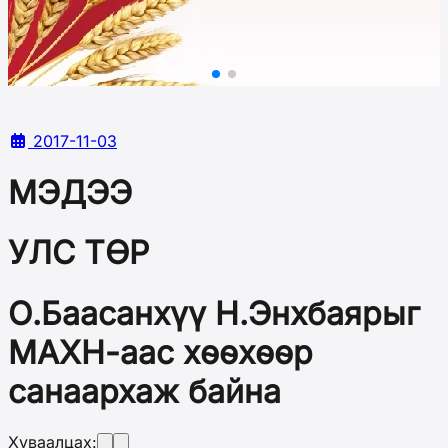
2017-11-03
МЭДЭЭ
УЛС ТӨР
О.Баасанхүү Н.Энхбаярыг
МАХН-аас хөөхөөр
санаархаж байна
Хуваалцах: