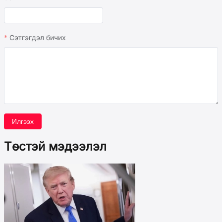
Сэтгэгдэл бичих
Илгээх
Төстэй мэдээлэл