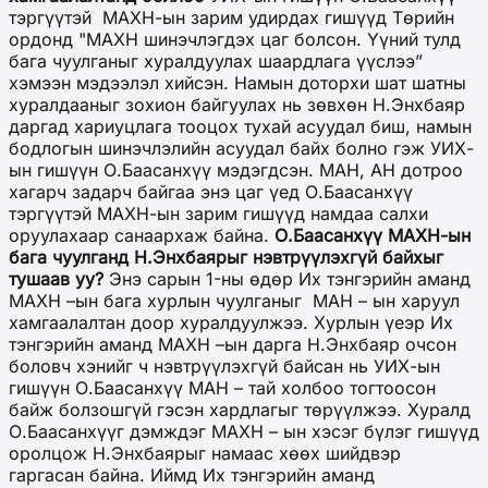
тэргүүтэй МАХН-ын зарим удирдах гишүүд Төрийн
ордонд "МАХН шинэчлэгдэх цаг болсон. Үүний тулд
бага чуулганыг хуралдуулах шаардлага үүслээ”
хэмээн мэдээлэл хийсэн. Намын доторхи шат шатны
хуралдааныг зохион байгуулах нь зөвхөн Н.Энхбаяр
даргад хариуцлага тооцох тухай асуудал биш, намын
бодлогын шинэчлэлийн асуудал байх болно гэж УИХ-
ын гишүүн О.Баасанхүү мэдэгдсэн. МАН, АН дотроо
хагарч задарч байгаа энэ цаг үед О.Баасанхүү
тэргүүтэй МАХН-ын зарим гишүүд намдаа салхи
оруулахаар санаархаж байна.
О.Баасанхүү МАХН-ын
бага чуулганд Н.Энхбаярыг нэвтрүүлэхгүй байхыг
тушаав уу?
Энэ сарын 1-ны өдөр Их тэнгэрийн аманд
МАХН –ын бага хурлын чуулганыг МАН – ын харуул
хамгаалалтан доор хуралдуулжээ. Хурлын үеэр Их
тэнгэрийн аманд МАХН –ын дарга Н.Энхбаяр очсон
боловч хэнийг ч нэвтрүүлэхгүй байсан нь УИХ-ын
гишүүн О.Баасанхүү МАН – тай холбоо тогтоосон
байж болзошгүй гэсэн хардлагыг төрүүлжээ. Хуралд
О.Баасанхүүг дэмждэг МАХН – ын хэсэг бүлэг гишүүд
оролцож Н.Энхбаярыг намаас хөөх шийдвэр
гаргасан байна. Иймд Их тэнгэрийн аманд