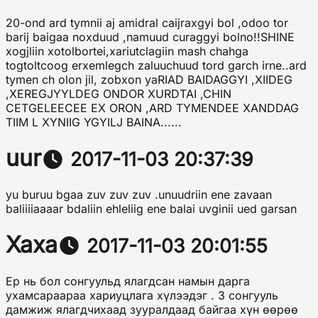
20-ond ard tymnii aj amidral caijraxgyi bol ,odoo tor
barij baigaa noxduud ,namuud curaggyi bolno!!SHINE
xogjliin xotolbortei,xariutclagiin mash chahga
togtoltcoog erxemlegch zaluuchuud tord garch irne..ard
tymen ch olon jil, zobxon yaRIAD BAIDAGGYI ,XIIDEG
,XEREGJYYLDEG ONDOR XURDTAI ,CHIN
CETGELEECEE EX ORON ,ARD TYMENDEE XANDDAG
TIIM L XYNIIG YGYILJ BAINA......
uur
2017-11-03 20:37:39
yu buruu bgaa zuv zuv zuv .unuudriin ene zavaan
baliiiiaaaar bdaliin ehleliig ene balai uvginii ued garsan
Хаха
2017-11-03 20:01:55
Ер нь бол сонгуульд ялагдсан намын дарга
ухамсараараа хариуцлага хүлээдэг . 3 сонгууль
дамжиж ялагдчихаад зууралдаад байгаа хүн өөрөө