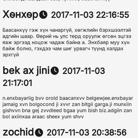
Хөнхөр
2017-11-03 22:16:55
Баасанхүү гэж хүн чанаргүй, хөгжлийн бэрхшээлтэй
адгийн шаар. Өөрий нь улс төрд оруулж өгсөн эцгээ
яаж эргээд ноцож чадаж байна а. Энхбаяр муу хүн
байж болно, гэхдээ чам шиг урвагч түүнд халдах
эрхгүй
bek ax jini
2017-11-03
21:17:01
n.enxbayariig bvv orold baacanxvv belgewjee.enxbayar
jamaig xvn bolgocond ji xvvr zan bitgii garga.ji munxiin
gishvvn bna gej zvvdleed bgaa yum bish biz.adgiin zan
bol axiinxaa araac sheex yum shvv
zochid
2017-11-03 20:38:56