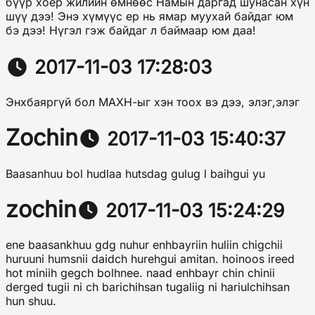
бүүр хоер жилийн өмнөөс Намын даргад шунасан хүн
шүү дээ! Энэ хүмүүс ер нь ямар муухай байдаг юм
бэ дээ! Нүгэл гэж байдаг л баймаар юм даа!
2017-11-03 17:28:03
Энхбаяргүй бол МАХН-ыг хэн тоох вэ дээ, элэг,элэг
Zochin
2017-11-03 15:40:37
Baasanhuu bol hudlaa hutsdag gulug l baihgui yu
zochin
2017-11-03 15:24:29
ene baasankhuu gdg nuhur enhbayriin huliin chigchii
huruuni humsnii daidch hurehgui amitan. hoinoos ireed
hot miniih gegch bolhnee. naad enhbayr chin chinii
derged tugii ni ch barichihsan tugaliig ni hariulchihsan
hun shuu.