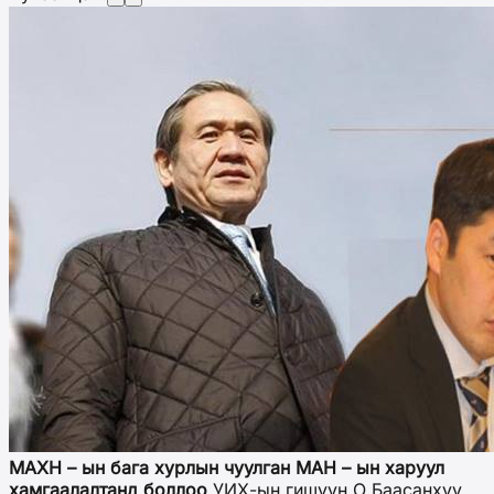
МАХН – ын бага хурлын чуулган МАН – ын харуул
хамгаалалтанд боллоо
УИХ-ын гишүүн О.Баасанхүү