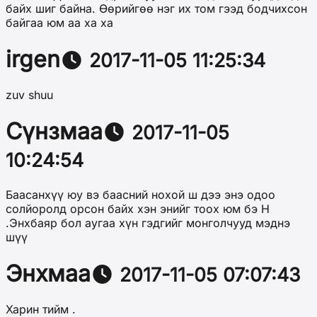
байх шиг байна. Өөрийгөө нэг их том гээд бодчихсон
байгаа юм аа ха ха
irgen
2017-11-05 11:25:34
zuv shuu
Сүнзмаа
2017-11-05
10:24:54
Баасанхүү юу вэ баасний нохой ш дээ энэ одоо
солйоролд орсон байх хэн энийг тоох юм бэ Н
.Энхбаяр бол аугаа хүн гэдгийг монголчууд мэднэ
шүү
Энхмаа
2017-11-05 07:07:43
Харин тийм .