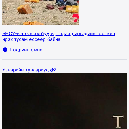
БНСУ-ын хүн ам буурч, гадаад иргэдийн тоо жил
ирэх тусам өссөөр байна
1 өдрийн өмнө
Үзвэрийн хуваариуд