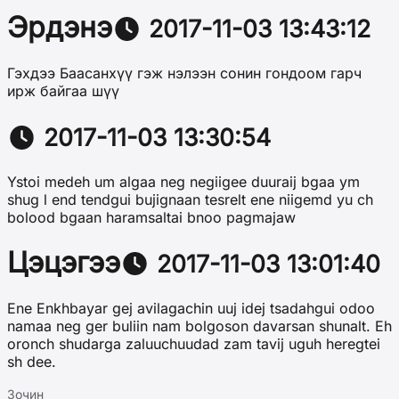
Эрдэнэ
2017-11-03 13:43:12
Гэхдээ Баасанхүү гэж нэлээн сонин гондоом гарч
ирж байгаа шүү
2017-11-03 13:30:54
Ystoi medeh um algaa neg negiigee duuraij bgaa ym
shug l end tendgui bujignaan tesrelt ene niigemd yu ch
bolood bgaan haramsaltai bnoo pagmajaw
Цэцэгээ
2017-11-03 13:01:40
Ene Enkhbayar gej avilagachin uuj idej tsadahgui odoo
namaa neg ger buliin nam bolgoson davarsan shunalt. Eh
oronch shudarga zaluuchuudad zam tavij uguh heregtei
sh dee.
Зочин