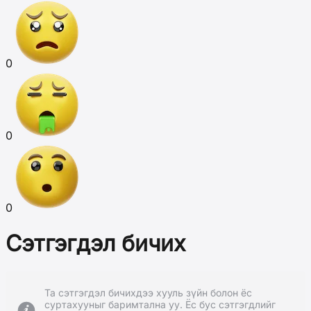
0
0
0
Сэтгэгдэл бичих
Та сэтгэгдэл бичихдээ хууль зүйн болон ёс
суртахууныг баримтална уу. Ёс бус сэтгэгдлийг