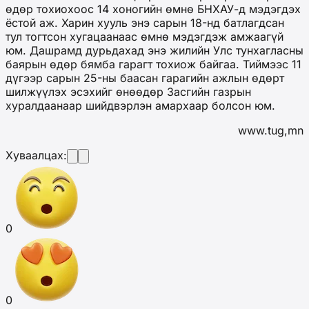
өдөр тохиохоос 14 хоногийн өмнө БНХАУ-д мэдэгдэх
ёстой аж. Харин хууль энэ сарын 18-нд батлагдсан
тул тогтсон хугацаанаас өмнө мэдэгдэж амжаагүй
юм. Дашрамд дурьдахад энэ жилийн Улс тунхагласны
баярын өдөр бямба гарагт тохиож байгаа. Тиймээс 11
дүгээр сарын 25-ны баасан гарагийн ажлын өдөрт
шилжүүлэх эсэхийг өнөөдөр Засгийн газрын
хуралдаанаар шийдвэрлэн амархаар болсон юм.
www.tug,mn
Хуваалцах:
0
0