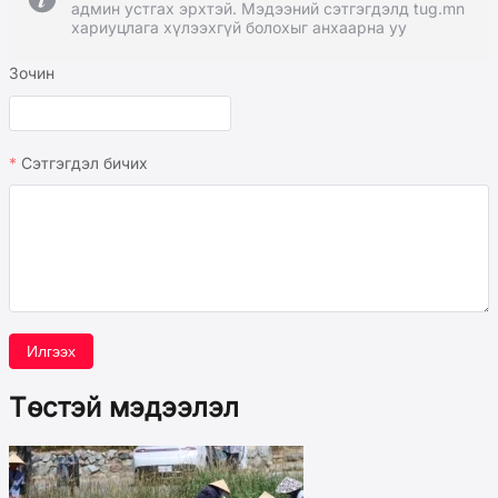
админ устгах эрхтэй. Мэдээний сэтгэгдэлд tug.mn
хариуцлага хүлээхгүй болохыг анхаарна уу
Зочин
Сэтгэгдэл бичих
Илгээх
Төстэй мэдээлэл