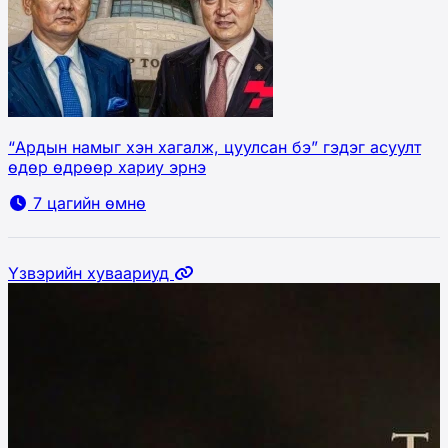
“Ардын намыг хэн хагалж, цуулсан бэ” гэдэг асуулт
өдөр өдрөөр хариу эрнэ
7 цагийн өмнө
Үзвэрийн хуваариуд