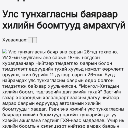
Улс тунхагласны баяраар
хилийн боомтууд амрахгүй
Хуваалцах:
Улс тунхагласны баяр энэ сарын 26-нд тохионо.
УИХ-ын чуулганы энэ сарын 18-ны нэгдсэн
хуралдаанаар Нийтээр тэмдэглэх баярын болон
тэмдэглэлт өдрүүдийн тухай хуульд нэмэлт өөрчлөлт
оруулж, жил бүрийн 11 дүгээр сарын 26-ныг Бүгд
найрамдах улс тунхагласны баярын өдөр болгон
тэмдэглэж байхаар хуульчилсан. “Монгол-Хятадын
хилийн боомт, тэдгээрийн дэглэмийн тухай” Засгийн
газар хоорондын хэлэлцээрт заасны дагуу нийтээр
амрах баярын өдрүүдэд автозамын хилийн
боомтуудыг хаадаг. Гэвч энэ жилийн улс тунхагласны
баяраар хилийн боомтууд цагийн хуваарийн дагуу
хэвийн ажиллана гэдгийг ГХЯ-наас мэдээлэв. Учир нь
хилийн боомтын хэлэлцээрт нийтээр амрах баярын