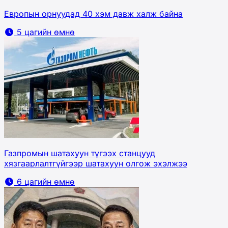
Европын орнуудад 40 хэм давж халж байна
5 цагийн өмнө
Газпромын шатахуун түгээх станцууд
хязгаарлалтгүйгээр шатахуун олгож эхэлжээ
6 цагийн өмнө