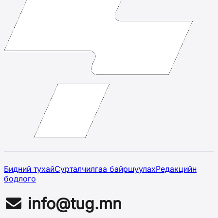
Бидний тухай
Сурталчилгаа байршуулах
Редакцийн
бодлого
info@tug.mn