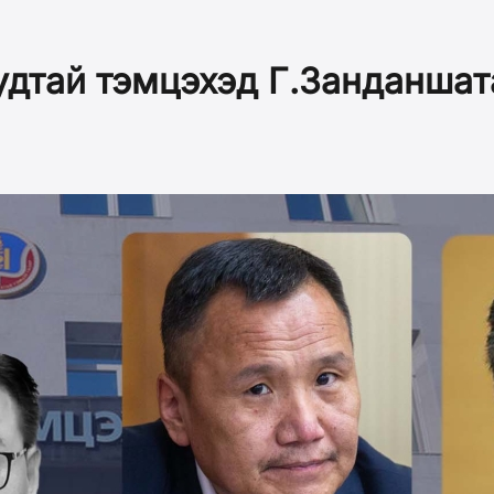
дтай тэмцэхэд Г.Занданшат