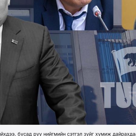
ээ, бусад руу нийгмийн сэтгэл зүйг хумиж дайрахдаа х