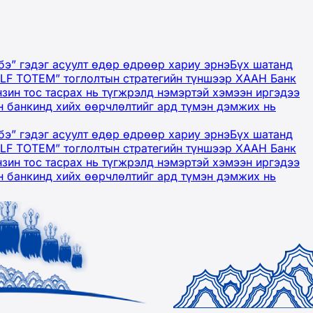
бэ” гэдэг асуулт өдөр өдрөөр хариу эрнэ
Бүх шатанд
OLF TOTEM” тоглолтын стратегийн түншээр ХААН Банк
нзин тос тасрах нь түгжрэлд нэмэртэй хэмээн иргэдээ
 банкинд хийх өөрчлөлтийг ард түмэн дэмжих нь
бэ” гэдэг асуулт өдөр өдрөөр хариу эрнэ
Бүх шатанд
OLF TOTEM” тоглолтын стратегийн түншээр ХААН Банк
нзин тос тасрах нь түгжрэлд нэмэртэй хэмээн иргэдээ
 банкинд хийх өөрчлөлтийг ард түмэн дэмжих нь