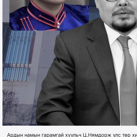
Ардын намын гарамгай хуульч Ц.Нямдорж улс төр хийхд