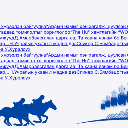
 хүрээлэн байгуулна
“Ардын намыг хэн хагалж, цуулсан 
гадаад томилолтыг хориглолоо
“The Hu" хамтлагийн “W
эмжүүд
Д.Амарбаясгалан дарга аа, Та хаана явнам бэ!
Бе
р...
Н.Учралын ухаан л мэднэ дээ
Спикер С.Бямбацогтын
ба У.Хүрэлсүх
 хүрээлэн байгуулна
“Ардын намыг хэн хагалж, цуулсан 
гадаад томилолтыг хориглолоо
“The Hu" хамтлагийн “W
эмжүүд
Д.Амарбаясгалан дарга аа, Та хаана явнам бэ!
Бе
р...
Н.Учралын ухаан л мэднэ дээ
Спикер С.Бямбацогтын
ба У.Хүрэлсүх