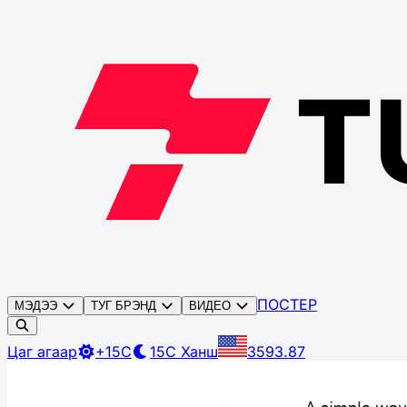
ПОСТЕР
МЭДЭЭ
ТУГ БРЭНД
ВИДЕО
Цаг агаар
+15C
15C
Ханш
3593.87