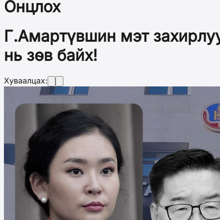
Онцлох
Г.Амартүвшин мэт захирлуу
нь зөв байх!
Хуваалцах: