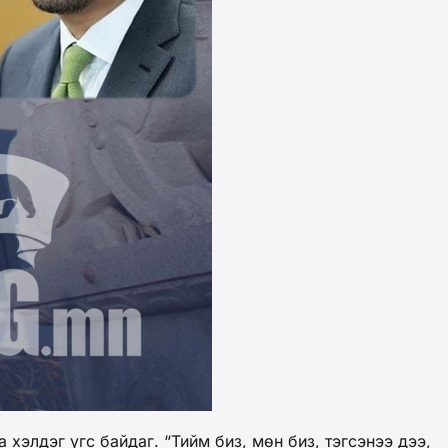
элдэг үгс байдаг. “Тийм биз, мөн биз, тэгсэнээ дээ,