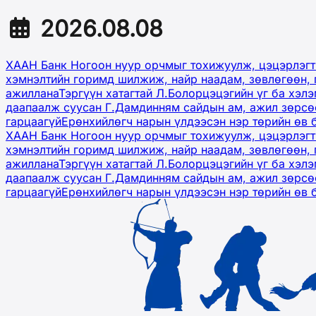
2026.08.08
ХААН Банк Ногоон нуур орчмыг тохижуулж, цэцэрлэгт
хэмнэлтийн горимд шилжиж, найр наадам, зөвлөгөөн, 
ажиллана
Тэргүүн хатагтай Л.Болорцэцэгийн үг ба хэл
даапаалж суусан Г.Дамдинням сайдын ам, ажил зөрсөө
гарцаагүй
Ерөнхийлөгч нарын үлдээсэн нэр төрийн өв 
ХААН Банк Ногоон нуур орчмыг тохижуулж, цэцэрлэгт
хэмнэлтийн горимд шилжиж, найр наадам, зөвлөгөөн, 
ажиллана
Тэргүүн хатагтай Л.Болорцэцэгийн үг ба хэл
даапаалж суусан Г.Дамдинням сайдын ам, ажил зөрсөө
гарцаагүй
Ерөнхийлөгч нарын үлдээсэн нэр төрийн өв 