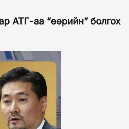
ар АТГ-аа “өөрийн” болгох