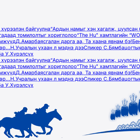
 хүрээлэн байгуулна
“Ардын намыг хэн хагалж, цуулсан 
гадаад томилолтыг хориглолоо
“The Hu" хамтлагийн “W
эмжүүд
Д.Амарбаясгалан дарга аа, Та хаана явнам бэ!
Бе
р...
Н.Учралын ухаан л мэднэ дээ
Спикер С.Бямбацогтын
ба У.Хүрэлсүх
 хүрээлэн байгуулна
“Ардын намыг хэн хагалж, цуулсан 
гадаад томилолтыг хориглолоо
“The Hu" хамтлагийн “W
эмжүүд
Д.Амарбаясгалан дарга аа, Та хаана явнам бэ!
Бе
р...
Н.Учралын ухаан л мэднэ дээ
Спикер С.Бямбацогтын
ба У.Хүрэлсүх