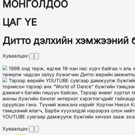
МОНГОЛДОО
ЦАГ ҮЕ
Дитто дэлхийн хэмжээний 
Хуваалцах:
1998 онд төрж, өдгөө 18-хан нас хүрч байгаа ч аль 
таниулж чадсан залуу бүжигчин Дитто өөрийн амжилты
Тэрээр өөрийн YOUTUBE сувгаар дамжуулж бүжгийн 
торнисон тэрээр анх “World of Dance” бүжгийн тэмцэ
дэмжигч багийн гишүүн байсан. Тэрээр өнөөг хүртэл т
анхны бүжгийн бичлэг интернэт хэрэглэгчдийг гайхашр
оруулсан гэнэ. Түүний жинхэнэ нэрийг Кортни Никол 
тэмцээний ялагч, Барби хүүхэлдэй нэрээрээ олон ний
YOUTUBE сувгаар дамжуулж бүжгийн хичээл зааж эхэл
Хуваалцах: