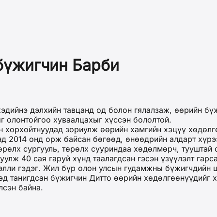
бүжигчин Барби
хэдийнэ дэлхийн тавцанд од болон гялалзаж, өөрийн бү
г олонтойгоо хуваалцахыг хүссэн бололтой.
хорхойтнуудад зориулж өөрийн хамгийн хэцүү хөдөлг
энд 2014 онд орж байсан бөгөөд, өнөөдрийн алдарт хүр
өрөлх сургууль, төрөлх сууриндаа хөдөлмөрч, тууштай 
уулж 40 сая гаруй хүнд таалагдсан гэсэн үзүүлэлт гарс
Кэлли гэдэг. Жил бүр олон улсын гудамжны бүжигчдийн 
тэд танигдсан бүжигчин Дитто өөрийн хөдөлгөөнүүдийг
сэн байна.