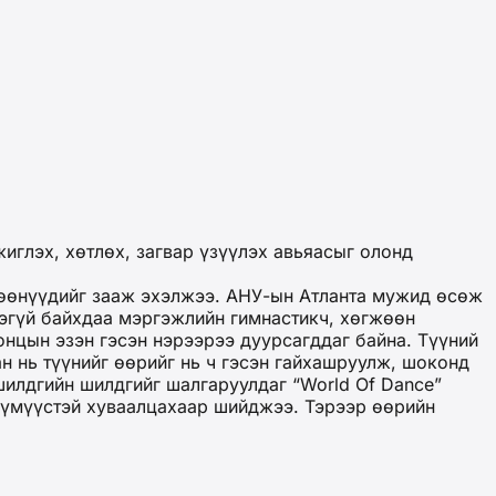
жиглэх, хөтлөх, загвар үзүүлэх авьяасыг олонд
өөнүүдийг зааж эхэлжээ. АНУ-ын Атланта мужид өсөж
ээгүй байхдаа мэргэжлийн гимнастикч, хөгжөөн
онцын эзэн гэсэн нэрээрээ дуурсагддаг байна. Түүний
ан нь түүнийг өөрийг нь ч гэсэн гайхашруулж, шоконд
шилдгийн шилдгийг шалгаруулдаг “World Of Dance”
 хүмүүстэй хуваалцахаар шийджээ. Тэрээр өөрийн