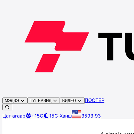
ПОСТЕР
МЭДЭЭ
ТУГ БРЭНД
ВИДЕО
Цаг агаар
+15C
15C
Ханш
3593.93