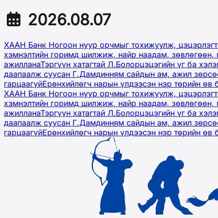
2026.08.07
ХААН Банк Ногоон нуур орчмыг тохижуулж, цэцэрлэгт
хэмнэлтийн горимд шилжиж, найр наадам, зөвлөгөөн, 
ажиллана
Тэргүүн хатагтай Л.Болорцэцэгийн үг ба хэл
даапаалж суусан Г.Дамдинням сайдын ам, ажил зөрсөө
гарцаагүй
Ерөнхийлөгч нарын үлдээсэн нэр төрийн өв 
ХААН Банк Ногоон нуур орчмыг тохижуулж, цэцэрлэгт
хэмнэлтийн горимд шилжиж, найр наадам, зөвлөгөөн, 
ажиллана
Тэргүүн хатагтай Л.Болорцэцэгийн үг ба хэл
даапаалж суусан Г.Дамдинням сайдын ам, ажил зөрсөө
гарцаагүй
Ерөнхийлөгч нарын үлдээсэн нэр төрийн өв 