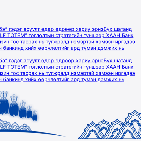
бэ” гэдэг асуулт өдөр өдрөөр хариу эрнэ
Бүх шатанд
OLF TOTEM” тоглолтын стратегийн түншээр ХААН Банк
нзин тос тасрах нь түгжрэлд нэмэртэй хэмээн иргэдээ
 банкинд хийх өөрчлөлтийг ард түмэн дэмжих нь
бэ” гэдэг асуулт өдөр өдрөөр хариу эрнэ
Бүх шатанд
OLF TOTEM” тоглолтын стратегийн түншээр ХААН Банк
нзин тос тасрах нь түгжрэлд нэмэртэй хэмээн иргэдээ
 банкинд хийх өөрчлөлтийг ард түмэн дэмжих нь