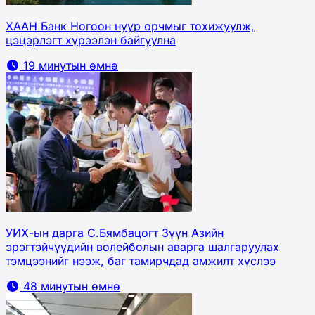
ХААН Банк Ногоон нуур орчмыг тохижуулж,
цэцэрлэгт хүрээлэн байгуулна
19 минутын өмнө
УИХ-ын дарга С.Бямбацогт Зүүн Азийн
эрэгтэйчүүдийн волейболын аварга шалгаруулах
тэмцээнийг нээж, баг тамирчдад амжилт хүслээ
48 минутын өмнө