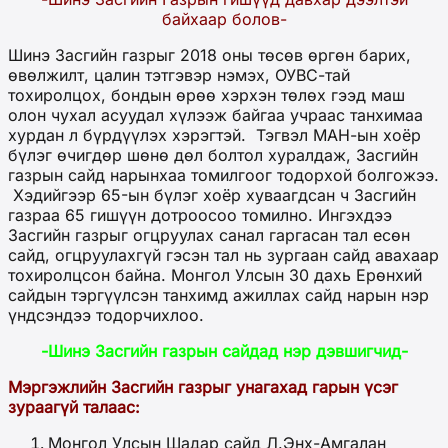
байхаар болов-
Шинэ Засгийн газрыг 2018 оны төсөв өргөн барих,
өвөлжилт, цалин тэтгэвэр нэмэх, ОУВС-тай
тохиролцох, бондын өрөө хэрхэн төлөх гээд маш
олон чухал асуудал хүлээж байгаа учраас танхимаа
хурдан л бүрдүүлэх хэрэгтэй. Тэгвэл МАН-ын хоёр
бүлэг өчигдөр шөнө дөл болтол хуралдаж, Засгийн
газрын сайд нарынхаа томилгоог тодорхой болгожээ.
Хэдийгээр 65-ын бүлэг хоёр хуваагдсан ч Засгийн
газраа 65 гишүүн дотроосоо томилно. Ингэхдээ
Засгийн газрыг огцруулах санал гаргасан тал есөн
сайд, огцруулахгүй гэсэн тал нь зургаан сайд авахаар
тохиролцсон байна. Монгол Улсын 30 дахь Ерөнхий
сайдын тэргүүлсэн танхимд ажиллах сайд нарын нэр
үндсэндээ тодорчихлоо.
-
Шинэ Засгийн газрын сайдад нэр дэвшигч
ид-
Мэргэжлийн Засгийн газрыг унагахад гарын үсэг
зураагүй талаас:
Монгол Улсын Шадар сайд Л.Энх-Амгалан