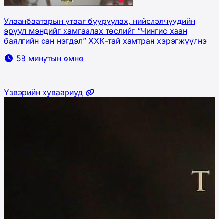
Улаанбаатарын утааг бууруулах, нийслэлчүүдийн
эрүүл мэндийг хамгаалах төслийг “Чингис хаан
баялгийн сан нэгдэл” ХХК-тай хамтран хэрэгжүүлнэ
58 минутын өмнө
Үзвэрийн хуваариуд