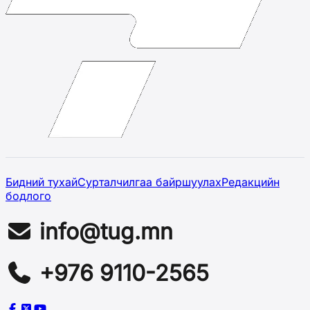
Бидний тухай
Сурталчилгаа байршуулах
Редакцийн
бодлого
info@tug.mn
+976 9110-2565