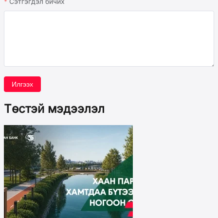
Сэтгэгдэл бичих
Илгээх
Төстэй мэдээлэл