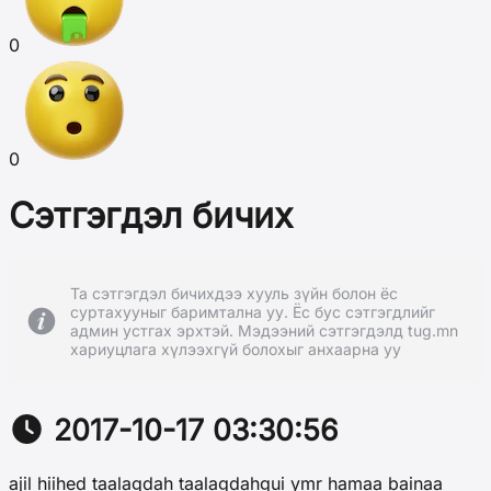
0
0
Сэтгэгдэл бичих
Та сэтгэгдэл бичихдээ хууль зүйн болон ёс
суртахууныг баримтална уу. Ёс бус сэтгэгдлийг
админ устгах эрхтэй. Мэдээний сэтгэгдэлд tug.mn
хариуцлага хүлээхгүй болохыг анхаарна уу
2017-10-17 03:30:56
ajil hiihed taalagdah taalagdahgui ymr hamaa bainaa