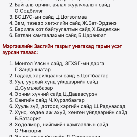
Байгаль орчин, аялал жуулчлалын сайд
О.Содбилэг
БСШУС-ын сайд Ц.Цогзолмаа
Зам, тээвэр хөгжлийн сайд Ж.Бат-Эрдэнэ
Барилга хот байгуулалтын сайд Х.Баделхан
Батлан хамгаалахын сайд Б.Цэрэнбат
Мэргэжлийн Засгийн газрыг унагахад гарын үсэг
зурсан талаас:
Монгол Улсын сайд, ЗГХЭГ-ын дарга
Г.Занданшатар
Гадаад харилцааны сайд Б.Цогтбаатар
Уул, уурхай хүнд үйлдвэрийн сайд
Д.Сумъяабазар
Эрчим хүчний сайд Ц.Даваасүрэн
Сангийн сайд Ч.Хүрэлбаатар
Хууль зүй, дотоод хэргийн сайд Ш.Раднаасэд
Хүнс, хөдөө аж ахуй, хөнгөн үйлдвэрийн сайд
Б.Батзориг
Хөдөлмөр, нийгмийн хамгааллын сайд
С.Чинзориг
Эрүүл мэндийн сайд Д.Сарангэрэл