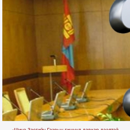
-Шинэ Засгийн Газрын гишүүд давхар дээлтэй