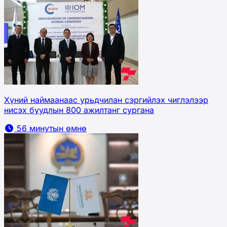
Хүний наймаанаас урьдчилан сэргийлэх чиглэлээр
нисэх буудлын 800 ажилтанг сургана
56 минутын өмнө