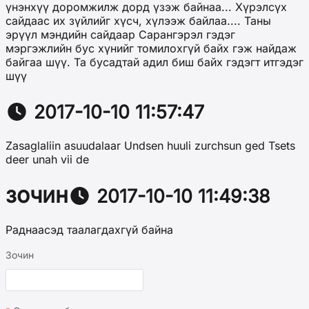
үнэнхүү доромжилж дорд үзэж байнаа... Хүрэлсүх
сайдаас их зүйлийг хүсч, хүлээж байлаа.... Таны
эрүүл мэндийн сайдаар Сарангэрэл гэдэг
мэргэжлийн бус хүнийг томилохгүй байх гэж найдаж
байгаа шүү. Та бусадтай адил биш байх гэдэгт итгэдэг
шүү
2017-10-10 11:57:47
Zasaglaliin asuudalaar Undsen huuli zurchsun ged Tsets
deer unah vii de
зочин
2017-10-10 11:49:38
Раднаасэд таалагдахгүй байна
Зочин