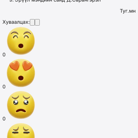
Туг.мн
Хуваалцах:
0
0
0