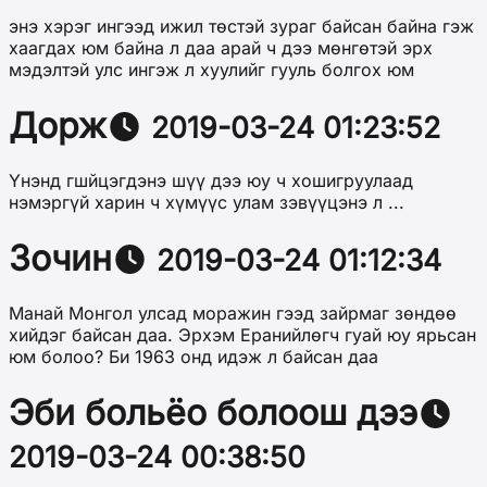
энэ хэрэг ингээд ижил тѳстэй зураг байсан байна гэж
хаагдах юм байна л даа арай ч дээ мѳнгѳтэй эрх
мэдэлтэй улс ингэж л хуулийг гууль болгох юм
Дорж
2019-03-24 01:23:52
Үнэнд гшйцэгдэнэ шүү дээ юу ч хошигруулаад
нэмэргүй харин ч хүмүүс улам зэвүүцэнэ л ...
Зочин
2019-03-24 01:12:34
Манай Монгол улсад моражин гээд зайрмаг зөндөө
хийдэг байсан даа. Эрхэм Еранийлөгч гуай юу ярьсан
юм болоо? Би 1963 онд идэж л байсан даа
Эби больёо болоош дээ
2019-03-24 00:38:50