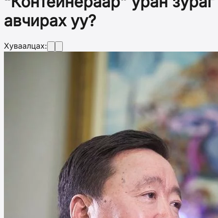
“Контейнераар” уран зураг
авчирах уу?
Хуваалцах: