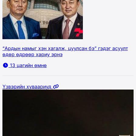
“Ардын намыг хэн хагалж, цуулсан бэ” гэдэг асуулт
өдөр өдрөөр хариу эрнэ
13 цагийн өмнө
Үзвэрийн хуваариуд