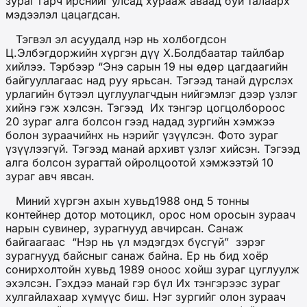
зураг гарч ирснийг улсад хурааж аваад буй талаарх
мэдээлэл цацагдсан.
Тэгвэл эл асуудалд нэр нь холбогдсон
Ц.Элбэгдоржийн хүргэн дүү Х.Болдбаатар тайлбар
хийлээ. Тэрбээр “Энэ сарын 19 ны өдөр цагдаагийн
байгууллагаас над руу ярьсан. Тэгээд танай дүрслэх
урлагийн бүтээл цуглуулагчдын нийгэмлэг дээр үзлэг
хийнэ гэж хэлсэн. Тэгээд Их тэнгэр цогцолбороос
20 зураг алга болсон гээд надад зургийн хэмжээ
болон зураачийнх нь нэрийг үзүүлсэн. Фото зураг
үзүүлээгүй. Тэгээд манай архивт үзлэг хийсэн. Тэгээд
алга болсон зурагтай ойролцоотой хэмжээтэй 10
зураг авч явсан.
Миний хүргэн ахын хувьд1988 онд 5 тонны
контейнер дотор мотоцикл, орос ном оросын зураач
нарын сувинер, зурагнууд авчирсан. Санаж
байгаагаас “Нэр нь үл мэдэгдэх бүсгүй” зэрэг
зурагнууд байсныг санаж байна. Ер нь бид хоёр
сонирхолтойн хувьд 1989 оноос хойш зураг цуглуулж
эхэлсэн. Гэхдээ манай гэр бүл Их тэнгэрээс зураг
хулгайлахаар хүмүүс биш. Нэг зургийг олон зураач