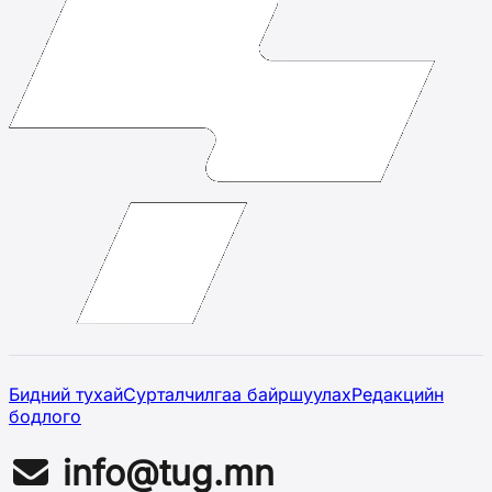
Бидний тухай
Сурталчилгаа байршуулах
Редакцийн
бодлого
info@tug.mn