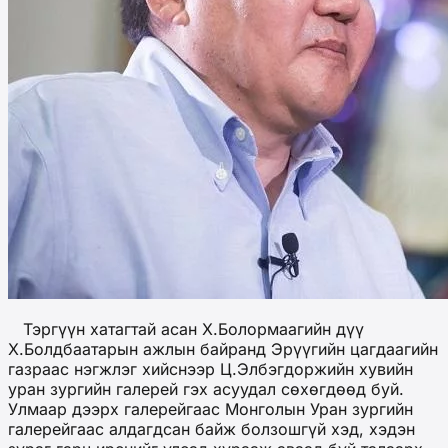
Тэргүүн хатагтай асан Х.Болормаагийн дүү
Х.Болдбаатарын ажлын байранд Эрүүгийн цагдаагийн
газраас нэгжлэг хийснээр Ц.Элбэгдоржийн хувийн
уран зургийн галерей гэх асуудал сөхөгдөөд буй.
Улмаар дээрх галерейгаас Монголын Уран зургийн
галерейгаас алдагдсан байж болзошгүй хэд, хэдэн