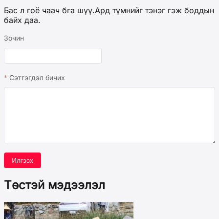
Бас л гоё чаач бга шүү.Ард түмнийг тэнэг гэж боддын
байх даа.
Зочин
Сэтгэгдэл бичих
Илгээх
Төстэй мэдээлэл