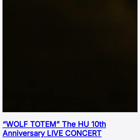
“WOLF TOTEM” The HU 10th
Аnniversary LIVE CONCERT