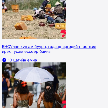
БНСУ-ын хүн ам буурч, гадаад иргэдийн тоо жил
ирэх тусам өссөөр байна
10 цагийн өмнө