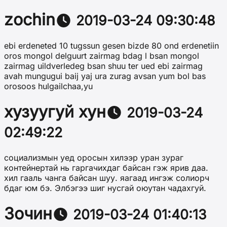
zochin
2019-03-24 09:30:48
ebi erdeneted 10 tugssun gesen bizde 80 ond erdenetiin
oros mongol delguurt zairmag bdag l bsan mongol
zairmag uildverledeg bsan shuu ter ued ebi zairmag
avah mungugui baij yaj ura zurag avsan yum bol bas
orosoos hulgailchaa,yu
хузуугуй хун
2019-03-24
02:49:22
социализмын уед оросын хилээр уран зураг
контейнертай нь гаргачихдаг байсан гэж ярив даа.
хил гааль чанга байсан шуу. яагаад ингэж солиорч
бдаг юм бэ. Элбэгээ шиг нусгай оюутан чадахгуй.
Зочин
2019-03-24 01:40:13