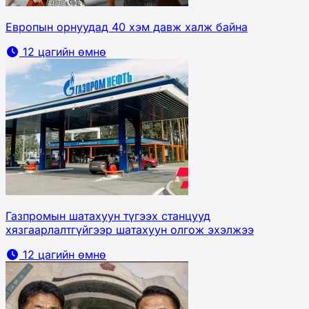
Европын орнуудад 40 хэм давж халж байна
12 цагийн өмнө
Газпромын шатахуун түгээх станцууд
хязгаарлалтгүйгээр шатахуун олгож эхэлжээ
12 цагийн өмнө