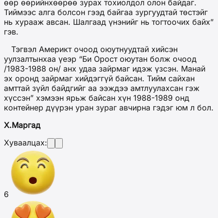
өөр өөрийнхөөрөө зурах тохиолдол олон байдаг.
Тиймээс алга болсон гээд байгаа зургуудтай төстэйг
нь хурааж авсан. Шалгаад үнэнийг нь тогтоочих байх”
гэв.
Тэгвэл Америкт очоод оюутнуудтай хийсэн
уулзалтынхаа үеэр “Би Орост оюутан болж очоод
/1983-1988 он/ анх удаа зайрмаг идэж үзсэн. Манай
эх оронд зайрмаг хийдэггүй байсан. Тийм сайхан
амттай зүйл байдгийг аа ээждээ амтлуулахсан гэж
хүссэн” хэмээн ярьж байсан хүн 1988-1989 онд
контейнер дүүрэн уран зураг авчирна гэдэг юм л бол.
Х.Маргад
Хуваалцах:
6