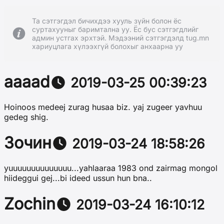
Та сэтгэгдэл бичихдээ хууль зүйн болон ёс
суртахууныг баримтална уу. Ёс бус сэтгэгдлийг
админ устгах эрхтэй. Мэдээний сэтгэгдэлд tug.mn
хариуцлага хүлээхгүй болохыг анхаарна уу
aaaad
2019-03-25 00:39:23
Hoinoos medeej zurag husaa biz. yaj zugeer yavhuu
gedeg shig.
Зочин
2019-03-24 18:58:26
yuuuuuuuuuuuuuu...yahlaaraa 1983 ond zairmag mongol
hiideggui gej...bi ideed ussun hun bna..
Zochin
2019-03-24 16:10:12