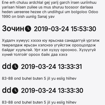
Ene erh chuluu ardchlal gej yarij garch irsen uuriinhuu
yarisan hiisen zuilee us mus shuruu toosoor darlaaa
heden uereeree hezee ch undiihgui um bolgoloo Odoo
1990 on bish uuniig Sanaj yav
Зочин
2019-03-24 15:53:30
Худалч хүмүүс хэзээ юу ярьснаа санадаггүй үргэлж
төөрөлдөж ярьсан хэлснээ үгүйсгэж орооцолдож
байдаг хуультай. Урт хэл хүзүү орооноо. Хүзүүгүй
хүний толгойг ороох байх даа хэхэ
dd
2019-03-24 13:33:31
83-88 ond buhel buten 5 jil yu esiig hiihev
dd
2019-03-24 13:33:30
83-88 ond buhel buten 5 jil yu esiig hiihev