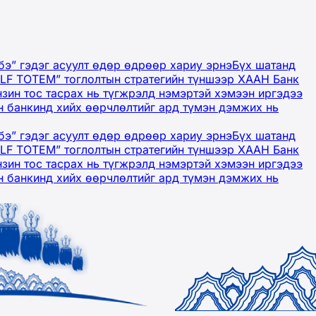
бэ” гэдэг асуулт өдөр өдрөөр хариу эрнэ
Бүх шатанд
OLF TOTEM” тоглолтын стратегийн түншээр ХААН Банк
нзин тос тасрах нь түгжрэлд нэмэртэй хэмээн иргэдээ
 банкинд хийх өөрчлөлтийг ард түмэн дэмжих нь
бэ” гэдэг асуулт өдөр өдрөөр хариу эрнэ
Бүх шатанд
OLF TOTEM” тоглолтын стратегийн түншээр ХААН Банк
нзин тос тасрах нь түгжрэлд нэмэртэй хэмээн иргэдээ
 банкинд хийх өөрчлөлтийг ард түмэн дэмжих нь