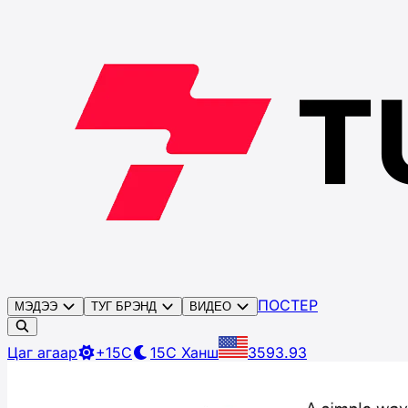
ПОСТЕР
МЭДЭЭ
ТУГ БРЭНД
ВИДЕО
Цаг агаар
+15C
15C
Ханш
3593.93