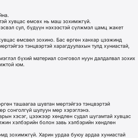
йна.
тэй хувцас өмсөх нь маш зохимжгүй.
 эсвэл сул, бүдүүн нэхээстэй сүлжмэл цамц жакет
 хувцас өмсвөл зохино. Бас өргөн ханхар цээжинд
мөртэйгээ тэнцвэртэй харагдуулахын тулд хуниастай,
имэглэл бүхий материал сонговол нуун далдалвал зохих
имжтой юм.
өргөн ташаагаа шувтан мөртэйгээ тэнцвэртэй
мөр сонголгүй шулуун мөр хэрэглэнэ.
гарын хэсэг, цээжээр хөндлөн судал шугамтай хувцас
алжин хэлбэрийн болон завь хэлбэрийн хөндлөн
 өмд зохимжгүй. Харин урдаа буюу ардаа хуниастай