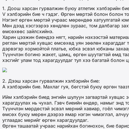
1. Доош харсан гурвалжин буюу атлетик хэлбэрийн бие
V хэлбэрийн бие ч гэдэг. Өргөн мөртэй болон болон то
Нэгэнт өргөн мөртэй учраас мөрөндөө хатуулгатай юм
Мөн дээд хэсгээрээ хөндлөн зураас, том далбагар зах
өмсөхөөс зайлсхийнэ.
Харин цээжин биендээ нягт, нарийн нэхээстэй материа
реглан мөртэй хувцас өмсөхөд уян зөөлөн харагддаг т
дэрвэгэр хормойтой платье, юбка эсвэл юбканы захаа
Түүнчлэн богино жакет, цамц, өргөн шуутагтай өмд та
хэсгийг улам тод харагдуулдаг тул хээ багатай болон 
2. Дээш харсан гурвалжин хэлбэрийн бие:
А хэлбэрийн бие. Махлаг гуя, бөгстэй буюу өргөн тааз
Ийм хэлбэрийн биед энгийн шулуун загвартай хувцас 
харагдуулах нь чухал. Гэвч биеийн өндөр, намыг энд 
Түүнчлэн мөрдөстэй эсвэл мөрний хавиар, гоёл чимэгл
өмсөх буюу мөрөн дээрээ ямар нэгэн чимэглэл, алчуу
углаадас мөрийг өргөн харагдуулдаг.
Өргөн ташаатай учраас нарийхан богинохон, бие барис