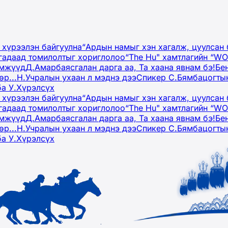
 хүрээлэн байгуулна
“Ардын намыг хэн хагалж, цуулсан 
гадаад томилолтыг хориглолоо
“The Hu" хамтлагийн “W
эмжүүд
Д.Амарбаясгалан дарга аа, Та хаана явнам бэ!
Бе
р...
Н.Учралын ухаан л мэднэ дээ
Спикер С.Бямбацогтын
ба У.Хүрэлсүх
 хүрээлэн байгуулна
“Ардын намыг хэн хагалж, цуулсан 
гадаад томилолтыг хориглолоо
“The Hu" хамтлагийн “W
эмжүүд
Д.Амарбаясгалан дарга аа, Та хаана явнам бэ!
Бе
р...
Н.Учралын ухаан л мэднэ дээ
Спикер С.Бямбацогтын
ба У.Хүрэлсүх