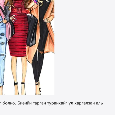
болно. Биеийн тарган туранхайг үл харгалзан аль