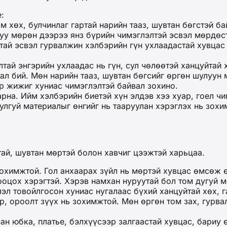
:
м хөх, булчинлаг гартай нарийн тааз, шувтан бөгстэй ба
уу мөрөн дээрээ янз бүрийн чимэглэлтэй эсвэл мөрдөс
тай эсвэл гурвалжин хэлбэрийн гүн ухлаадастай хувцас
лтай энгэрийн ухлаадас нь гүн, сул чөлөөтэй ханцуйтай
ал бий. Мөн нарийн тааз, шувтан бөгсийг өргөн шулуун 
р жижиг хуниас чимэглэлтэй байвал зохино.
арна. Ийм хэлбэрийн биетэй хүн элдэв хээ хуар, гоел ч
цулгуй материалыг өнгийг нь тааруулан хэрэглэх нь зох
тай, шувтан мөртэй болон хавчиг цээжтэй харьцаа.
зохимжтой. Гол анхаарах зүйл нь мөртэй хувцас өмсөж 
тооцох хэрэгтэй. Хэрэв намхан нуруутай бол том дугуй 
эл товойлгосон хуниас нугалаас бүхий ханцуйтай хөх, 
р, ороолт зүүх нь зохимжтой. Мөн өргөн том зах, гурв
ан юбка, платье, бэлхүүсээр залгаастай хувцас, бариу