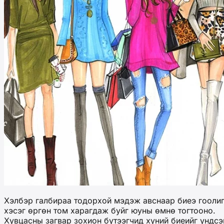
Хэлбэр галбираа тодорхой мэдэж авснаар биеэ гоолиг,
хэсэг өргөн том харагдаж буйг юуны өмнө тогтооно.
Хувцасны загвар зохион бүтээгчид хүний биеийг үндсэн