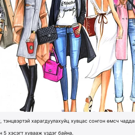
 тэнцвэртэй харагдуулахуйц хувцас сонгон өмсч чаддаг 
 5 хэсэгт хувааж үздэг байна.