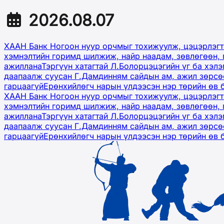
2026.08.07
ХААН Банк Ногоон нуур орчмыг тохижуулж, цэцэрлэгт
хэмнэлтийн горимд шилжиж, найр наадам, зөвлөгөөн, 
ажиллана
Тэргүүн хатагтай Л.Болорцэцэгийн үг ба хэл
даапаалж суусан Г.Дамдинням сайдын ам, ажил зөрсөө
гарцаагүй
Ерөнхийлөгч нарын үлдээсэн нэр төрийн өв 
ХААН Банк Ногоон нуур орчмыг тохижуулж, цэцэрлэгт
хэмнэлтийн горимд шилжиж, найр наадам, зөвлөгөөн, 
ажиллана
Тэргүүн хатагтай Л.Болорцэцэгийн үг ба хэл
даапаалж суусан Г.Дамдинням сайдын ам, ажил зөрсөө
гарцаагүй
Ерөнхийлөгч нарын үлдээсэн нэр төрийн өв 